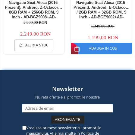
Navigatie Seat Ateca (2016-
Navigatie Seat Ateca (2016-
Prezent), Android, Z-Octacore /
Prezent), Android, E-Octacore
8GB RAM + 256GB ROM, 9
/ 2GB RAM + 32GB ROM, 9
Inch - AD-BGZ9008+AD-
Inch - AD-BGE9002+AD-
BGRKIT001
BGRKIT001
2.999,00 RON
1.349,00 RON
2.249,00 RON
1.199,00 RON
ALERTA STOC
ADAUGA IN COS
Newsletter
Nu rata ofertele si promotiile noastre
Vreau sa primesc newsletter cu promotiile
magazinului. Afla mai multe in
Politica de