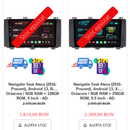
Telefoane mobile Oukitel
Telefoane mobile Ulefone
Stoc epuizat
Stoc epuizat
Telefoane mobile Unihertz
Telefoane mobile Cubot
Telefoane mobile Blackview
Telefoane mobile OSCAL
Telefoane mobile Fossibot
Telefoane mobile Lagenio
Telefoane mobile Samsung
Telefoane mobile iSEN
Telefoane mobile F150
Navigatie Seat Ateca (2016-
Navigatie Seat Ateca (2016-
Telefoane mobile HUAWEI
Prezent), Android 13, B-
Prezent), Android 13, X-
Telefoane mobile iHunt
Octacore / 6GB RAM + 128GB
Octacore / 8GB RAM + 256GB
ROM, 9 Inch - AD-
ROM, 9.5 Inch - AD-
Telefoane mobile Xiaomi
BGB9006+AD-BGRKIT045V2
BGX9008+AD-BGRKIT045V2
2.599,00 RON
2.999,00 RON
Telefoane mobile AGM
1.819,00 RON
2.399,00 RON
Telefoane mobile Realme
Telefoane mobile ZTE Nubia
ALERTA STOC
ALERTA STOC