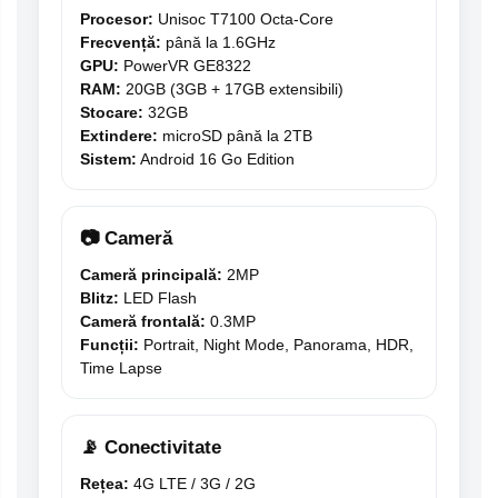
Procesor:
Unisoc T7100 Octa-Core
Frecvență:
până la 1.6GHz
GPU:
PowerVR GE8322
RAM:
20GB (3GB + 17GB extensibili)
Stocare:
32GB
Extindere:
microSD până la 2TB
Sistem:
Android 16 Go Edition
📷 Cameră
Cameră principală:
2MP
Blitz:
LED Flash
Cameră frontală:
0.3MP
Funcții:
Portrait, Night Mode, Panorama, HDR,
Time Lapse
📡 Conectivitate
Rețea:
4G LTE / 3G / 2G