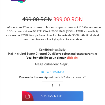
Telefoane mobile ALTE BRANDURI
499,00 RON
399,00 RON
Ulefone Note 22 este un smartphone compact cu Android 16 Go, ecran de
5.0" și conectivitate 4G LTE. Oferă 20GB RAM (3GB + 17GB extensibili),
stocare de 32GB, funcție Face Unlock și baterie de 3000mAh, fiind ideal
pentru utilizarea zilnică și aplicațiile esențiale.
Condiție:
Nou Sigilat
Hai in clubul Super Clientul DualStore selectand extra garantia:
Vezi beneficiile cu un singur
click aici
Alege culoarea
:
Negru
LA COMANDA
Durata de livrare:
Aproximativ 3-7 zile lucratoare*
ADAUGA IN COS