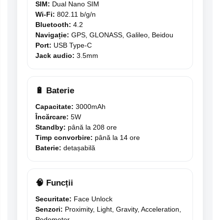
SIM:
Dual Nano SIM
Wi-Fi:
802.11 b/g/n
Bluetooth:
4.2
Navigație:
GPS, GLONASS, Galileo, Beidou
Port:
USB Type-C
Jack audio:
3.5mm
🔋 Baterie
Capacitate:
3000mAh
Încărcare:
5W
Standby:
până la 208 ore
Timp convorbire:
până la 14 ore
Baterie:
detașabilă
🧠 Funcții
Securitate:
Face Unlock
Senzori:
Proximity, Light, Gravity, Acceleration,
Pedometer