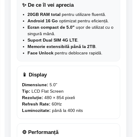
✨ De ce îl vei aprecia
20GB RAM total
pentru utilizare fluentă.
Android 16 Go
optimizat pentru eficiență.
Ecran compact de 5.0"
ușor de utilizat cu o
singură mână.
Suport Dual SIM 4G LTE
.
Memorie extensibilă până la 2TB
.
Face Unlock
pentru deblocare rapidă.
📱 Display
Dimensiune:
5.0"
Tip:
LCD Flat Screen
Rezoluție:
480 × 854 pixeli
Refresh Rate:
60Hz
Luminozitate:
până la 400 nits
⚙️ Performanță