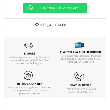
COMANDA PRIN WHATSAPP
Adauga la Favorite
PLATESTI ASA CUM ITI DORESTI
LIVRARE
Rate egale fara dobanda, Plata cu
Ai livrare gratuita, cu verificare, la
card didactic, Easybox, Apple Pay,
comenzi de peste 1499 lei*. La
ramburs, OP, Visa, etc
adresa sau la Easybox
RETUR/GARANTIE*
SFATURI ULTILE
Ai 14 zile sa te razgandesti. Garantie
0740302590, 0215552590,
24 luni persoane fizice, 12 luni
contact@dualstore.ro
persoane juridice