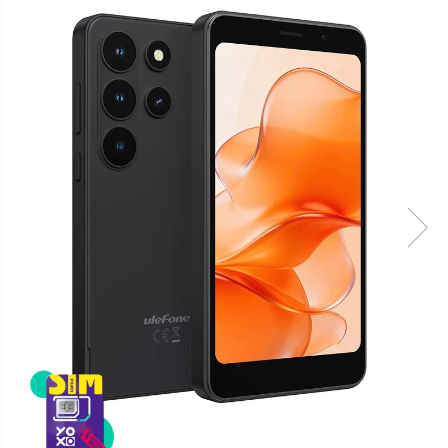
Telefoane mobile Oukitel
Telefoane mobile Ulefone
Telefoane mobile Unihertz
Telefoane mobile Cubot
Telefoane mobile Blackview
Telefoane mobile OSCAL
Telefoane mobile Fossibot
Telefoane mobile Lagenio
Telefoane mobile Samsung
Telefoane mobile iSEN
Telefoane mobile F150
Telefoane mobile HUAWEI
Telefoane mobile iHunt
Telefoane mobile Xiaomi
Telefoane mobile AGM
Telefoane mobile Realme
Telefoane mobile ZTE Nubia