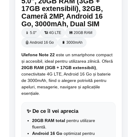
5.0", 20GB RAM (3GB +
17GB extensibili), 32GB,
Cameră 2MP, Android 16
Go, 3000mAh, Dual SIM
📱 5.0"
📶 4G LTE
💾 20GB RAM
🤖 Android 16 Go
🔋 3000mAh
Ulefone Note 22
este un smartphone compact
și accesibil, ideal pentru utilizarea zilnică. Oferă
20GB RAM (3GB + 17GB extensibili)
,
conectivitate 4G LTE, Android 16 Go și baterie
de 3000mAh, fiind o alegere potrivită pentru
apeluri, mesagerie, navigare și aplicațiile
esențiale.
✨ De ce îl vei aprecia
20GB RAM total
pentru utilizare
fluentă.
Android 16 Go
optimizat pentru