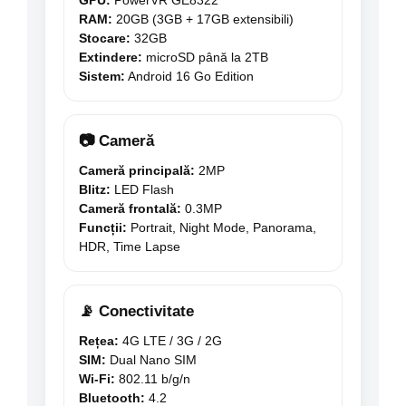
GPU:
PowerVR GE8322
RAM:
20GB (3GB + 17GB extensibili)
Stocare:
32GB
Extindere:
microSD până la 2TB
Sistem:
Android 16 Go Edition
📷 Cameră
Cameră principală:
2MP
Blitz:
LED Flash
Cameră frontală:
0.3MP
Funcții:
Portrait, Night Mode, Panorama,
HDR, Time Lapse
📡 Conectivitate
Rețea:
4G LTE / 3G / 2G
SIM:
Dual Nano SIM
Wi-Fi:
802.11 b/g/n
Bluetooth:
4.2