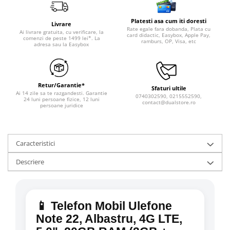
Platesti asa cum iti doresti
Livrare
Rate egale fara dobanda, Plata cu
Ai livrare gratuita, cu verificare, la
card didactic, Easybox, Apple Pay,
comenzi de peste 1499 lei*. La
ramburs, OP, Visa, etc
adresa sau la Easybox
Retur/Garantie*
Sfaturi ultile
Ai 14 zile sa te razgandesti. Garantie
0740302590, 0215552590,
24 luni persoane fizice, 12 luni
contact@dualstore.ro
persoane juridice
Caracteristici
Descriere
📱 Telefon Mobil Ulefone
Note 22, Albastru, 4G LTE,