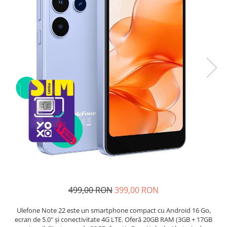
Telefoane mobile Unihertz
Telefoane mobile Cubot
Telefoane mobile Blackview
Telefoane mobile OSCAL
Telefoane mobile Fossibot
Telefoane mobile Lagenio
Telefoane mobile Samsung
Telefoane mobile iSEN
Telefoane mobile F150
Telefoane mobile HUAWEI
Telefoane mobile iHunt
Telefoane mobile Xiaomi
Telefoane mobile AGM
Telefoane mobile Realme
Telefoane mobile ZTE Nubia
499,00 RON
399,00 RON
Telefoane mobile ALTE BRANDURI
Ulefone Note 22 este un smartphone compact cu Android 16 Go,
ecran de 5.0" și conectivitate 4G LTE. Oferă 20GB RAM (3GB + 17GB