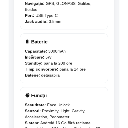
Navigație:
GPS, GLONASS, Galileo,
Beidou
Port:
USB Type-C
Jack audio:
3.5mm
🔋 Baterie
Capacitate:
3000mAh
Încărcare:
5W
Standby:
până la 208 ore
Timp convorbire:
până la 14 ore
Baterie:
detașabilă
🧠 Funcții
Securitate:
Face Unlock
Senzori:
Proximity, Light, Gravity,
Acceleration, Pedometer
Sistem:
Android 16 Go fără reclame