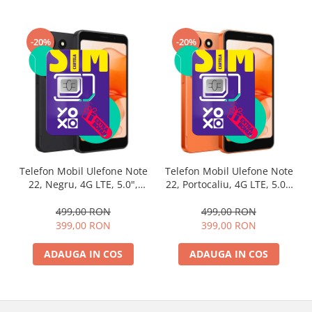
-20%
-20%
Telefon Mobil Ulefone Note
Telefon Mobil Ulefone Note
22, Negru, 4G LTE, 5.0",
22, Portocaliu, 4G LTE, 5.0",
20GB RAM (3GB + 17GB
20GB RAM (3GB + 17GB
extensibili), 32GB ROM,
extensibili), 32GB ROM,
499,00 RON
499,00 RON
Android 16 Go, Face Unlock,
Android 16 Go, Face Unlock,
399,00 RON
399,00 RON
Dual SIM, 3000mAh
Dual SIM, 3000mAh
ADAUGA IN COS
ADAUGA IN COS