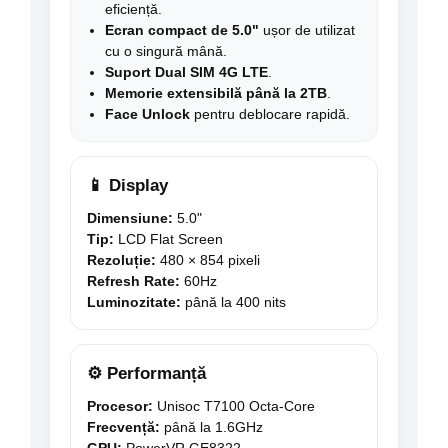
eficiență.
Ecran compact de 5.0"
ușor de utilizat
cu o singură mână.
Suport Dual SIM 4G LTE
.
Memorie extensibilă până la 2TB
.
Face Unlock
pentru deblocare rapidă.
📱 Display
Dimensiune:
5.0"
Tip:
LCD Flat Screen
Rezoluție:
480 × 854 pixeli
Refresh Rate:
60Hz
Luminozitate:
până la 400 nits
⚙️ Performanță
Procesor:
Unisoc T7100 Octa-Core
Frecvență:
până la 1.6GHz