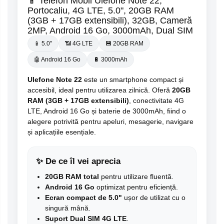
📱 Telefon Mobil Ulefone Note 22,
Portocaliu, 4G LTE, 5.0", 20GB RAM
(3GB + 17GB extensibili), 32GB, Cameră
2MP, Android 16 Go, 3000mAh, Dual SIM
📱 5.0"
📶 4G LTE
💾 20GB RAM
🤖 Android 16 Go
🔋 3000mAh
Ulefone Note 22
este un smartphone compact și
accesibil, ideal pentru utilizarea zilnică. Oferă
20GB
RAM (3GB + 17GB extensibili)
, conectivitate 4G
LTE, Android 16 Go și baterie de 3000mAh, fiind o
alegere potrivită pentru apeluri, mesagerie, navigare
și aplicațiile esențiale.
✨ De ce îl vei aprecia
20GB RAM total
pentru utilizare fluentă.
Android 16 Go
optimizat pentru eficiență.
Ecran compact de 5.0"
ușor de utilizat cu o
singură mână.
Suport Dual SIM 4G LTE
.