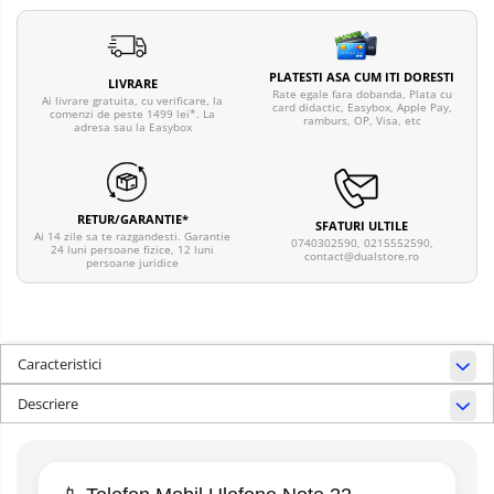
PLATESTI ASA CUM ITI DORESTI
LIVRARE
Rate egale fara dobanda, Plata cu
Ai livrare gratuita, cu verificare, la
card didactic, Easybox, Apple Pay,
comenzi de peste 1499 lei*. La
ramburs, OP, Visa, etc
adresa sau la Easybox
RETUR/GARANTIE*
SFATURI ULTILE
Ai 14 zile sa te razgandesti. Garantie
0740302590, 0215552590,
24 luni persoane fizice, 12 luni
contact@dualstore.ro
persoane juridice
Caracteristici
Descriere