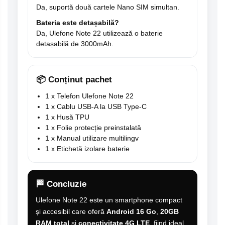
Da, suportă două cartele Nano SIM simultan.
Bateria este detașabilă?
Da, Ulefone Note 22 utilizează o baterie
detașabilă de 3000mAh.
📦 Conținut pachet
1 x Telefon Ulefone Note 22
1 x Cablu USB-A la USB Type-C
1 x Husă TPU
1 x Folie protecție preinstalată
1 x Manual utilizare multilingv
1 x Etichetă izolare baterie
🏁 Concluzie
Ulefone Note 22 este un smartphone compact
și accesibil care oferă
Android 16 Go
,
20GB
RAM total
și
conectivitate 4G LTE
, fiind ideal