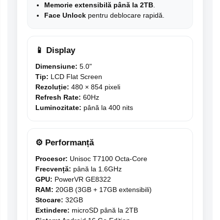
Memorie extensibilă până la 2TB
.
Face Unlock
pentru deblocare rapidă.
📱 Display
Dimensiune:
5.0"
Tip:
LCD Flat Screen
Rezoluție:
480 × 854 pixeli
Refresh Rate:
60Hz
Luminozitate:
până la 400 nits
⚙️ Performanță
Procesor:
Unisoc T7100 Octa-Core
Frecvență:
până la 1.6GHz
GPU:
PowerVR GE8322
RAM:
20GB (3GB + 17GB extensibili)
Stocare:
32GB
Extindere:
microSD până la 2TB