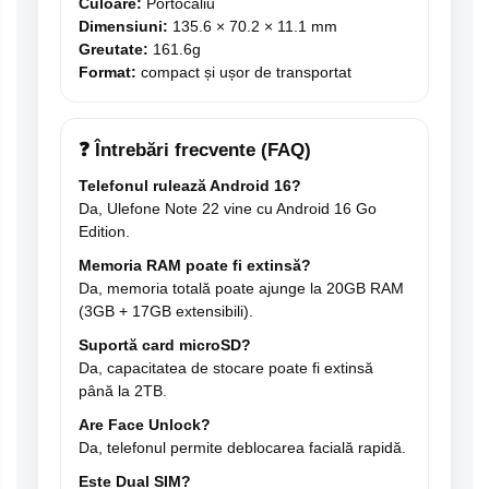
Culoare:
Portocaliu
Dimensiuni:
135.6 × 70.2 × 11.1 mm
Greutate:
161.6g
Format:
compact și ușor de transportat
❓ Întrebări frecvente (FAQ)
Telefonul rulează Android 16?
Da, Ulefone Note 22 vine cu Android 16 Go
Edition.
Memoria RAM poate fi extinsă?
Da, memoria totală poate ajunge la 20GB RAM
(3GB + 17GB extensibili).
Suportă card microSD?
Da, capacitatea de stocare poate fi extinsă
până la 2TB.
Are Face Unlock?
Da, telefonul permite deblocarea facială rapidă.
Este Dual SIM?