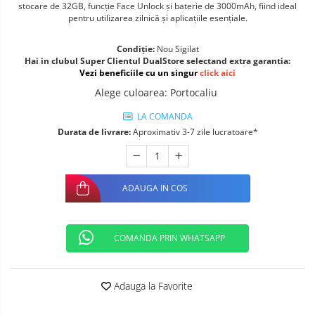
stocare de 32GB, funcție Face Unlock și baterie de 3000mAh, fiind ideal
Telefoane mobile ALTE BRANDURI
pentru utilizarea zilnică și aplicațiile esențiale.
Condiție:
Nou Sigilat
Hai in clubul Super Clientul DualStore selectand extra garantia:
Vezi beneficiile cu un singur
click aici
Alege culoarea
:
Portocaliu
LA COMANDA
Durata de livrare:
Aproximativ 3-7 zile lucratoare*
ADAUGA IN COS
COMANDA PRIN WHATSAPP
Adauga la Favorite