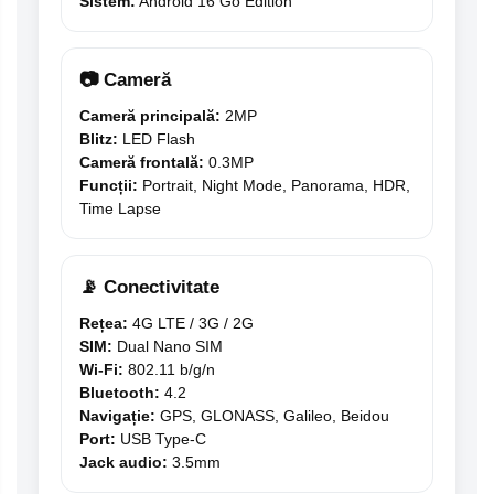
Sistem:
Android 16 Go Edition
📷 Cameră
Cameră principală:
2MP
Blitz:
LED Flash
Cameră frontală:
0.3MP
Funcții:
Portrait, Night Mode, Panorama, HDR,
Time Lapse
📡 Conectivitate
Rețea:
4G LTE / 3G / 2G
SIM:
Dual Nano SIM
Wi-Fi:
802.11 b/g/n
Bluetooth:
4.2
Navigație:
GPS, GLONASS, Galileo, Beidou
Port:
USB Type-C
Jack audio:
3.5mm