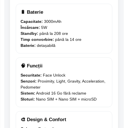
🔋 Baterie
Capacitate:
3000mAh
Încărcare:
5W
Standby:
până la 208 ore
Timp convorbire:
până la 14 ore
Baterie:
detașabilă
🧠 Funcții
Securitate:
Face Unlock
Senzori:
Proximity, Light, Gravity, Acceleration,
Pedometer
Sistem:
Android 16 Go fără reclame
Sloturi:
Nano SIM + Nano SIM + microSD
🎨 Design & Confort