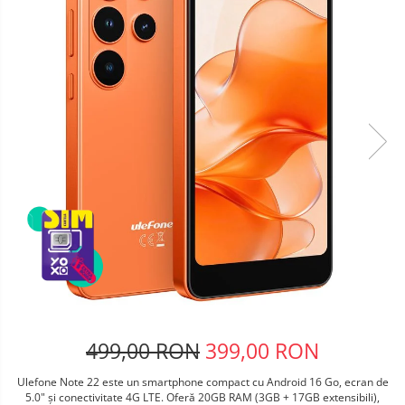
Telefoane mobile Oukitel
Telefoane mobile Ulefone
Telefoane mobile Unihertz
Telefoane mobile Cubot
Telefoane mobile Blackview
Telefoane mobile OSCAL
Telefoane mobile Fossibot
Telefoane mobile Lagenio
Telefoane mobile Samsung
Telefoane mobile iSEN
Telefoane mobile F150
Telefoane mobile HUAWEI
Telefoane mobile iHunt
Telefoane mobile Xiaomi
Telefoane mobile AGM
499,00 RON
399,00 RON
Telefoane mobile Realme
Ulefone Note 22 este un smartphone compact cu Android 16 Go, ecran de
Telefoane mobile ZTE Nubia
5.0" și conectivitate 4G LTE. Oferă 20GB RAM (3GB + 17GB extensibili),