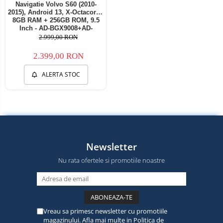
Navigatie Volvo S60 (2010-
2015), Android 13, X-Octacore /
8GB RAM + 256GB ROM, 9.5
Inch - AD-BGX9008+AD-
BGRKIT401
2.999,00 RON
2.399,00 RON
ALERTA STOC
Newsletter
Nu rata ofertele si promotiile noastre
Vreau sa primesc newsletter cu promotiile
magazinului. Afla mai multe in
Politica de