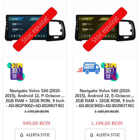
Telefoane mobile Oukitel
Telefoane mobile Ulefone
Stoc epuizat
Stoc epuizat
Telefoane mobile Unihertz
Telefoane mobile Cubot
Telefoane mobile Blackview
Telefoane mobile OSCAL
Telefoane mobile Fossibot
Telefoane mobile Lagenio
Telefoane mobile Samsung
Telefoane mobile iSEN
Telefoane mobile F150
Navigatie Volvo S60 (2010-
Navigatie Volvo S60 (2010-
Telefoane mobile HUAWEI
2015), Android 12, P-Octacore /
2015), Android 12, E-Octacore /
Telefoane mobile iHunt
2GB RAM + 32GB ROM, 9 Inch
2GB RAM + 32GB ROM, 9 Inch
- AD-BGP9002+AD-BGRKIT401
- AD-BGE9002+AD-BGRKIT401
Telefoane mobile Xiaomi
1.199,00 RON
1.349,00 RON
Telefoane mobile AGM
999,00 RON
1.199,00 RON
Telefoane mobile Realme
Telefoane mobile ZTE Nubia
ALERTA STOC
ALERTA STOC