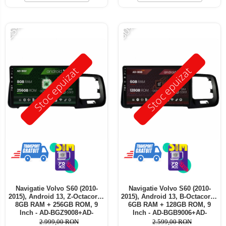
Telefoane mobile ALTE BRANDURI
-25%
-30%
Stoc epuizat
Stoc epuizat
Navigatie Volvo S60 (2010-
Navigatie Volvo S60 (2010-
2015), Android 13, Z-Octacore /
2015), Android 13, B-Octacore /
8GB RAM + 256GB ROM, 9
6GB RAM + 128GB ROM, 9
Inch - AD-BGZ9008+AD-
Inch - AD-BGB9006+AD-
BGRKIT401
BGRKIT401
2.999,00 RON
2.599,00 RON