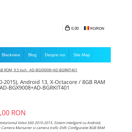
0,00
RO/
RON
Blackview
Blog
Despre noi
Site Map
56GB ROM, 9.5 Inch - AD-BGX9008+AD-BGRKIT401
0-2015), Android 13, X-Octacore / 8GB RAM
- AD-BGX9008+AD-BGRKIT401
9,00 RON
toturismul Volvo S60 2010-2015. Sistem inteligent cu Android,
te Camera Marsarier si camera trafic DVR. Configuratie 8GB RAM