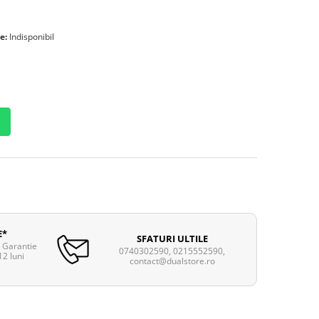
e:
Indisponibil
E*
SFATURI ULTILE
. Garantie
0740302590, 0215552590,
12 luni
contact@dualstore.ro