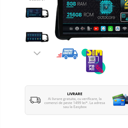
Telefoane mobile Oukitel
Telefoane mobile Ulefone
Telefoane mobile Unihertz
Telefoane mobile Cubot
Telefoane mobile Blackview
Telefoane mobile OSCAL
Telefoane mobile Fossibot
Telefoane mobile Lagenio
Telefoane mobile Samsung
Telefoane mobile iSEN
Telefoane mobile F150
Telefoane mobile HUAWEI
LIVRARE
Telefoane mobile iHunt
Ai livrare gratuita, cu verificare, la
comenzi de peste 1499 lei*. La adresa
Telefoane mobile Xiaomi
sau la Easybox
Telefoane mobile AGM
Telefoane mobile Realme