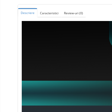
Telefoane mobile ZTE Nubia
Telefoane mobile ALTE
Descriere
Caracteristici
Review-uri
(0)
BRANDURI
Tablete PC, mini PC si
laptopuri
Tablete PC
Tablete pc cu proiector video
Tablete rezistente
Tablete pentru copii
Laptop-uri
Monitoare pc
Mini Pc
Accesorii
TV si Proiectoare Smart
Camere auto, home si sport
Camere auto DVR