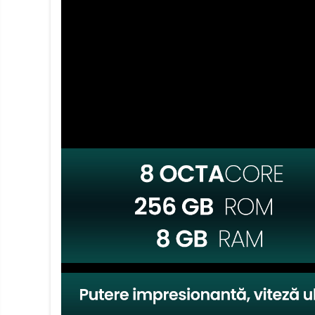
electrice
Piese si accesorii
Gadgets
Smart Home
Produse Ingrijire Personala
Accesorii Gadgets
Drone cu Camera
Baterii externe
Accesorii Auto
Lifestyle
Boxe Portabile
Cititoare Cod Bare
Navigații auto dedicate
Power station - Stații de
energie electrică portabile
Panouri solare portabile
Statii incarcare masini