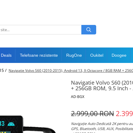
 Deals
Telefoane rezistente
RugOne
Oukitel
Doogee
15 /
Navigatie Volvo S60 (2010-2015), Android 13, X-Octacore / 8GB RAM + 2
Navigatie Volvo S60 (201
+ 256GB ROM, 9.5 Inch 
AD-BGX
2.999,00 RON
2.39
Navigație Auto Dedicată 2K pentru au
GPS, Bluetooth, USB, AUX, Posibilita