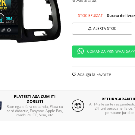
si 256GB ROM.
STOC EPUIZAT
Durata de livrar
ALERTA STOC
COMANDA PRIN WHATSAPP
Adauga la Favorite
PLATESTI ASA CUM ITI
RETUR/GARANTI
DORESTI
Ai 14 zile sa te razgandesti
Rate egale fara dobanda, Plata cu
24 luni persoane fizice, 
card didactic, Easybox, Apple Pay,
persoane juridice
ramburs, OP, Visa, etc