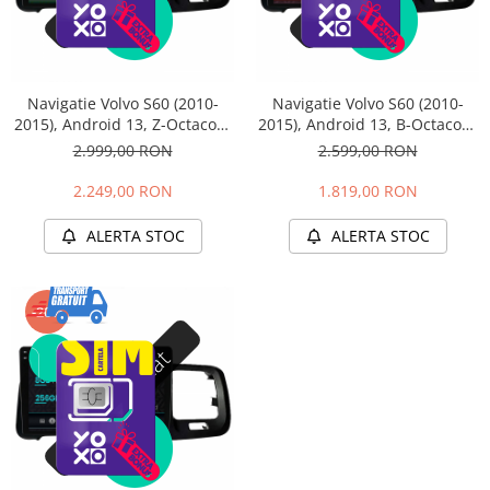
Navigatie Volvo S60 (2010-
Navigatie Volvo S60 (2010-
2015), Android 13, Z-Octacore
2015), Android 13, B-Octacore
/ 8GB RAM + 256GB ROM, 9
/ 6GB RAM + 128GB ROM, 9
2.999,00 RON
2.599,00 RON
Inch - AD-BGZ9008+AD-
Inch - AD-BGB9006+AD-
BGRKIT401
BGRKIT401
2.249,00 RON
1.819,00 RON
ALERTA STOC
ALERTA STOC
-20%
Stoc epuizat