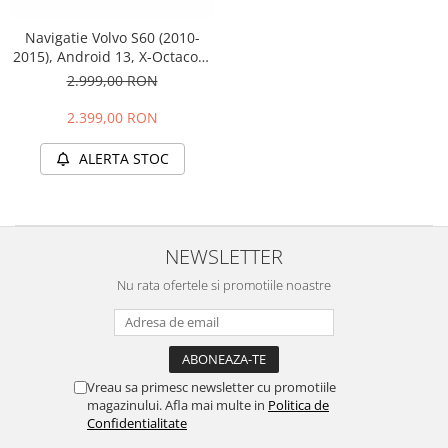
Navigatie Volvo S60 (2010-
2015), Android 13, X-Octacore
/ 8GB RAM + 256GB ROM, 9.5
2.999,00 RON
Inch - AD-BGX9008+AD-
BGRKIT401
2.399,00 RON
ALERTA STOC
NEWSLETTER
Nu rata ofertele si promotiile noastre
Vreau sa primesc newsletter cu promotiile
magazinului. Afla mai multe in
Politica de
Confidentialitate