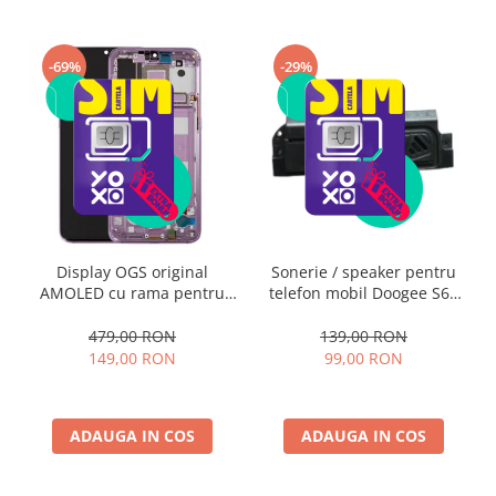
-69%
-29%
Display OGS original
Sonerie / speaker pentru
AMOLED cu rama pentru
telefon mobil Doogee S68
Xiaomi Mi 9
Pro
479,00 RON
139,00 RON
149,00 RON
99,00 RON
ADAUGA IN COS
ADAUGA IN COS