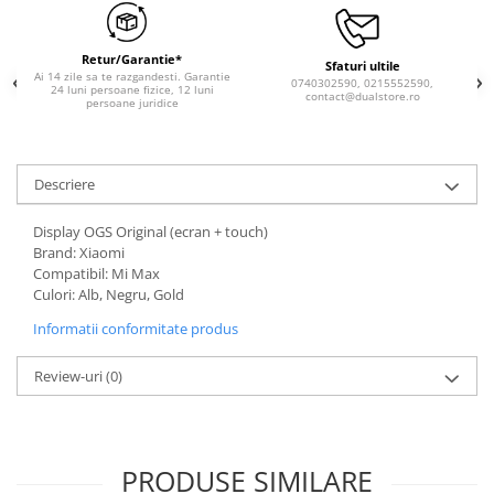
Retur/Garantie*
Sfaturi ultile
Ai 14 zile sa te razgandesti. Garantie
0740302590, 0215552590,
24 luni persoane fizice, 12 luni
contact@dualstore.ro
persoane juridice
Descriere
Display OGS Original (ecran + touch)
Brand: Xiaomi
Compatibil: Mi Max
Culori: Alb, Negru, Gold
Informatii conformitate produs
Review-uri
(0)
PRODUSE SIMILARE