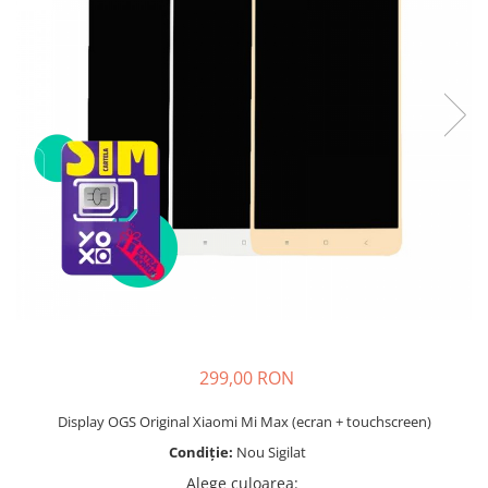
Telefoane mobile Unihertz
Telefoane mobile Cubot
Telefoane mobile Blackview
Telefoane mobile OSCAL
Telefoane mobile Fossibot
Telefoane mobile Lagenio
Telefoane mobile Samsung
Telefoane mobile iSEN
Telefoane mobile F150
Telefoane mobile HUAWEI
Telefoane mobile iHunt
Telefoane mobile Xiaomi
Telefoane mobile AGM
Telefoane mobile Realme
299,00 RON
Telefoane mobile ZTE Nubia
Display OGS Original Xiaomi Mi Max (ecran + touchscreen)
Telefoane mobile ALTE BRANDURI
Condiție:
Nou Sigilat
Alege culoarea
: