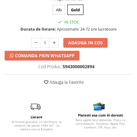
Alb
Gold
IN STOC
Durata de livrare:
Aproximativ 24-72 ore lucratoare
ADAUGA IN COS
COMANDA PRIN WHATSAPP
Cod Produs:
5943000002894
Adauga la Favorite
Platesti asa cum iti doresti
Livrare
Rate egale fara dobanda, Plata cu
Ai livrare gratuita, cu verificare, la
card didactic, Easybox, Apple Pay,
comenzi de peste 1499 lei*. La
ramburs, OP, Visa, etc
adresa sau la Easybox