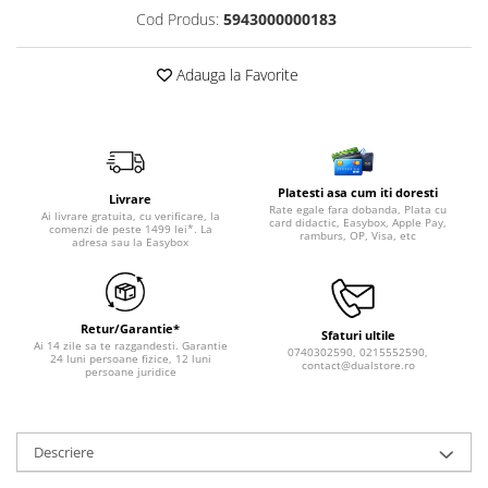
Cod Produs:
5943000000183
Adauga la Favorite
Platesti asa cum iti doresti
Livrare
Rate egale fara dobanda, Plata cu
Ai livrare gratuita, cu verificare, la
card didactic, Easybox, Apple Pay,
comenzi de peste 1499 lei*. La
ramburs, OP, Visa, etc
adresa sau la Easybox
Retur/Garantie*
Sfaturi ultile
Ai 14 zile sa te razgandesti. Garantie
0740302590, 0215552590,
24 luni persoane fizice, 12 luni
contact@dualstore.ro
persoane juridice
Descriere