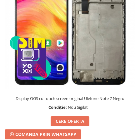
Telefoane mobile Unihertz
Telefoane mobile Cubot
Telefoane mobile Blackview
Telefoane mobile OSCAL
Telefoane mobile Fossibot
Telefoane mobile Lagenio
Telefoane mobile Samsung
Telefoane mobile iSEN
Telefoane mobile F150
Telefoane mobile HUAWEI
Telefoane mobile iHunt
Telefoane mobile Xiaomi
Telefoane mobile AGM
Display OGS cu touch screen original Ulefone Note 7 Negru
Telefoane mobile Realme
Condiție:
Nou Sigilat
Telefoane mobile ZTE Nubia
CERE OFERTA
Telefoane mobile ALTE BRANDURI
COMANDA PRIN WHATSAPP