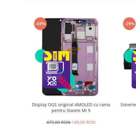
Camere Supraveghere
Mini Video Camera
-69%
-29%
Accesorii Camere Supraveghere
Casti
Casti Wireless
Casti cu Fir
Casti Profesionale
Ceasuri si Inele smart, bratari
fitness
Smartwatch
Ceasuri Smart pentru copii
Display OGS original AMOLED cu rama
Sonerie
Bratari Fitness
pentru Xiaomi Mi 9
Inel Smart
479,00 RON
149,00 RON
Accesorii Smartwatch
Trotinete electrice si accesorii