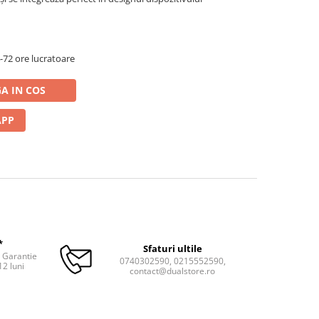
72 ore lucratoare
A IN COS
APP
*
Sfaturi ultile
. Garantie
0740302590, 0215552590,
12 luni
contact@dualstore.ro