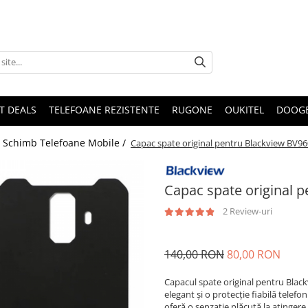
T DEALS
TELEFOANE REZISTENTE
RUGONE
OUKITEL
DOOG
e Schimb Telefoane Mobile /
Capac spate original pentru Blackview BV9
Capac spate original 
2 Review-uri
140,00 RON
80,00 RON
Capacul spate original pentru Blac
elegant și o protecție fiabilă telefo
oferă o senzație plăcută la atingere 