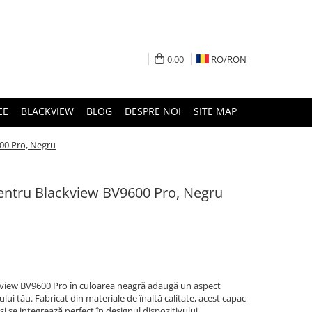
0,00
RO/
RON
EE
BLACKVIEW
BLOG
DESPRE NOI
SITE MAP
600 Pro, Negru
pentru Blackview BV9600 Pro, Negru
kview BV9600 Pro în culoarea neagră adaugă un aspect
nului tău. Fabricat din materiale de înaltă calitate, acest capac
și se integrează perfect în designul dispozitivului