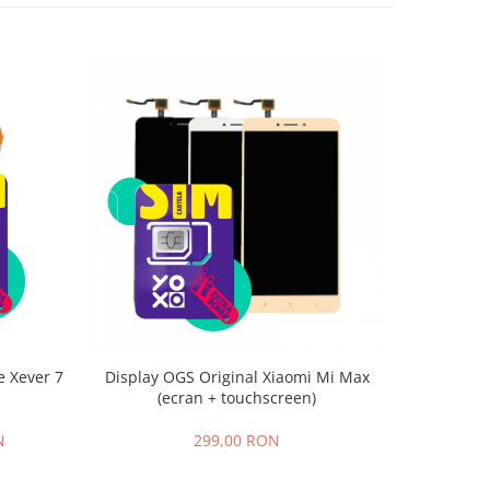
-9%
e Xever 7
Display OGS Original Xiaomi Mi Max
Surubelnit
(ecran + touchscreen)
de capuri a
, Fu
N
299,00 RON
1