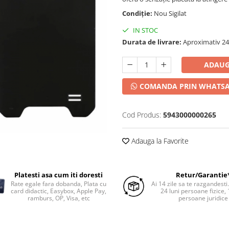
Condiție:
Nou Sigilat
IN STOC
Durata de livrare:
Aproximativ 24-
ADAUG
COMANDA PRIN WHATS
Cod Produs:
5943000000265
Adauga la Favorite
Platesti asa cum iti doresti
Retur/Garantie
Rate egale fara dobanda, Plata cu
Ai 14 zile sa te razgandesti
card didactic, Easybox, Apple Pay,
24 luni persoane fizice, 
ramburs, OP, Visa, etc
persoane juridice