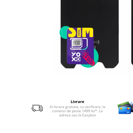
Telefoane mobile RugOne
Telefoane mobile Doogee
Telefoane mobile Oukitel
Telefoane mobile Ulefone
Telefoane mobile Unihertz
Telefoane mobile Cubot
Telefoane mobile Blackview
Telefoane mobile OSCAL
Telefoane mobile Fossibot
Telefoane mobile Lagenio
Telefoane mobile Samsung
Telefoane mobile iSEN
Telefoane mobile F150
Livrare
Telefoane mobile HUAWEI
Ai livrare gratuita, cu verificare, la
comenzi de peste 1499 lei*. La
Telefoane mobile iHunt
adresa sau la Easybox
Telefoane mobile Xiaomi
Telefoane mobile AGM