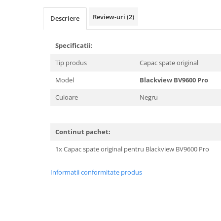
Telefoane mobile Realme
Telefoane mobile ZTE Nubia
Review-uri
(2)
Descriere
Telefoane mobile ALTE BRANDURI
Tablete PC, mini PC si laptopuri
Specificatii:
Tablete PC
Tip produs
Capac spate original
Tablete pc cu proiector video
Model
Blackview BV9600 Pro
Tablete rezistente
Culoare
Negru
Tablete pentru copii
Laptop-uri
Continut pachet:
Monitoare pc
Mini Pc
1x Capac spate original pentru Blackview BV9600 Pro
Accesorii
Informatii conformitate produs
TV si Proiectoare Smart
Camere auto, home si sport
Camere auto DVR
Oglinzi auto smart cu camera