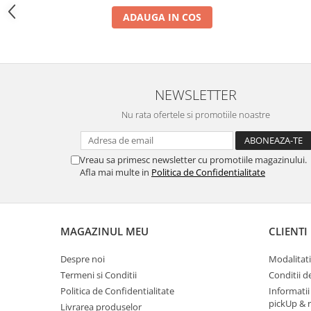
Trotinete
ADAUGA IN COS
Piese si accesorii
Biciclete electrice
Gadgets
NEWSLETTER
Smart Home
Produse Ingrijire Personala
Nu rata ofertele si promotiile noastre
Accesorii Gadgets
Drone cu Camera
Vreau sa primesc newsletter cu promotiile magazinului.
Afla mai multe in
Politica de Confidentialitate
Baterii externe
Accesorii Auto
Lifestyle
MAGAZINUL MEU
CLIENTI
Boxe Portabile
Despre noi
Modalitati
Cititoare Cod Bare
Termeni si Conditii
Conditii d
Navigații auto dedicate
Politica de Confidentialitate
Informatii
pickUp & 
Power station - Stații de energie
Livrarea produselor