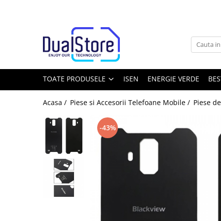
Toate Produsele
Noutati
Best Deals
Producatori Telefoane Mobila
TOATE PRODUSELE
ISEN
ENERGIE VERDE
BES
Telefoane mobile
Acasa /
Piese si Accesorii Telefoane Mobile /
Piese d
Toate ( smart si clasice )
Telefoane Rezistente
-43%
Telefoane cu proiector video
Telefoane (Smartphone) 5G
Telefoane cu camera termica
Telefoane clasice
Piese si accesorii telefoane mobile
Producatori telefoane