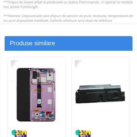
Produse similare
-69%
-29%
-