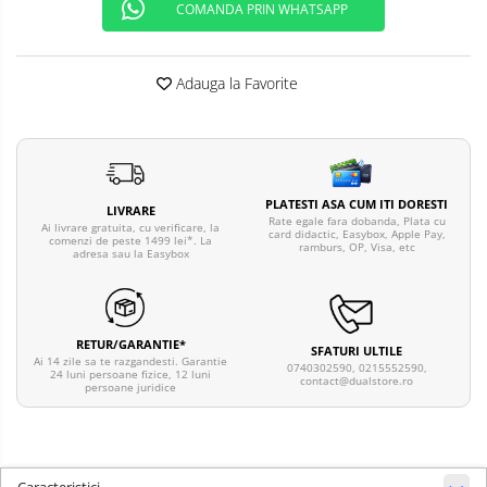
COMANDA PRIN WHATSAPP
Telefoane mobile ALTE BRANDURI
Adauga la Favorite
PLATESTI ASA CUM ITI DORESTI
LIVRARE
Rate egale fara dobanda, Plata cu
Ai livrare gratuita, cu verificare, la
card didactic, Easybox, Apple Pay,
comenzi de peste 1499 lei*. La
ramburs, OP, Visa, etc
adresa sau la Easybox
RETUR/GARANTIE*
SFATURI ULTILE
Ai 14 zile sa te razgandesti. Garantie
0740302590, 0215552590,
24 luni persoane fizice, 12 luni
contact@dualstore.ro
persoane juridice