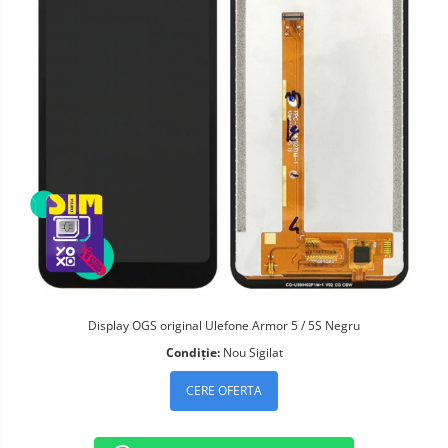
Telefoane mobile Oukitel
Telefoane mobile Ulefone
Telefoane mobile Unihertz
Telefoane mobile Cubot
Telefoane mobile Blackview
Telefoane mobile OSCAL
Telefoane mobile Fossibot
Telefoane mobile Lagenio
Telefoane mobile Samsung
Telefoane mobile iSEN
Telefoane mobile F150
Telefoane mobile HUAWEI
Telefoane mobile iHunt
Display OGS original Ulefone Armor 5 / 5S Negru
Telefoane mobile Xiaomi
Condiție:
Nou Sigilat
Telefoane mobile AGM
CERE OFERTA
Telefoane mobile Realme
Telefoane mobile ZTE Nubia