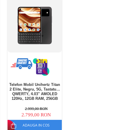
Telefon Mobil Unihertz Titan
2 Elite, Negru, 5G, Tastatură
QWERTY, 4.03" AMOLED
120Hz, 12GB RAM, 256GB
ROM, Dimensity 7400, 50MP
+ 50MP Telephoto, 33W Fast
2.999,00 RON
Charge, Android 16, NFC,
2.799,00 RON
Dual SIM + eSIM
ADAUGA IN COS