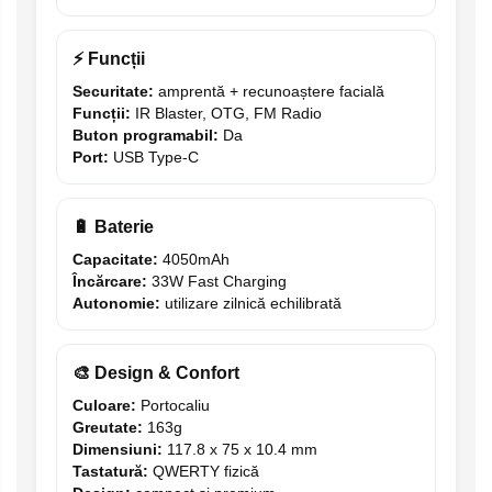
⚡ Funcții
Securitate:
amprentă + recunoaștere facială
Funcții:
IR Blaster, OTG, FM Radio
Buton programabil:
Da
Port:
USB Type-C
🔋 Baterie
Capacitate:
4050mAh
Încărcare:
33W Fast Charging
Autonomie:
utilizare zilnică echilibrată
🎨 Design & Confort
Culoare:
Portocaliu
Greutate:
163g
Dimensiuni:
117.8 x 75 x 10.4 mm
Tastatură:
QWERTY fizică