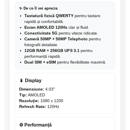
✨ De ce îl vei aprecia
Tastatură fizică QWERTY
pentru tastare
rapidă și confortabilă.
Ecran AMOLED 120Hz
clar și fluid.
Conectivitate 5G
pentru viteze ridicate.
Cameră 50MP + 50MP Telephoto
pentru
fotografii detaliate.
12GB RAM + 256GB UFS 3.1
pentru
performanță rapidă.
Dual SIM + eSIM
pentru flexibilitate maximă.
📱 Display
Dimensiune:
4.03"
Tip:
AMOLED
Rezoluție:
1080 x 1200
Refresh Rate:
120Hz
⚙ Performanță