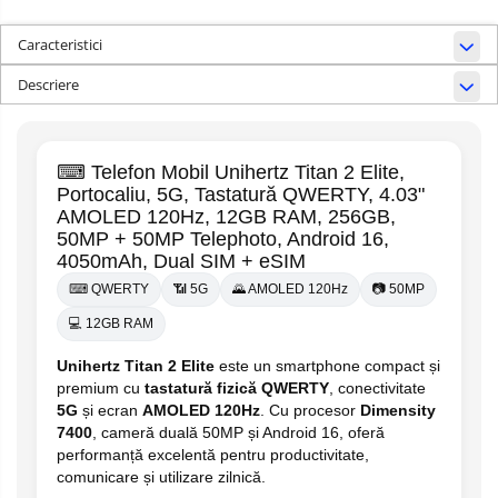
Caracteristici
Descriere
⌨ Telefon Mobil Unihertz Titan 2 Elite,
Portocaliu, 5G, Tastatură QWERTY, 4.03"
AMOLED 120Hz, 12GB RAM, 256GB,
50MP + 50MP Telephoto, Android 16,
4050mAh, Dual SIM + eSIM
⌨ QWERTY
📶 5G
🌄 AMOLED 120Hz
📷 50MP
💻 12GB RAM
Unihertz Titan 2 Elite
este un smartphone compact și
premium cu
tastatură fizică QWERTY
, conectivitate
5G
și ecran
AMOLED 120Hz
. Cu procesor
Dimensity
7400
, cameră duală 50MP și Android 16, oferă
performanță excelentă pentru productivitate,
comunicare și utilizare zilnică.