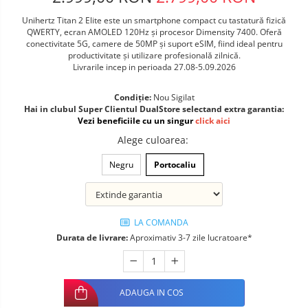
Telefoane mobile ALTE BRANDURI
Unihertz Titan 2 Elite este un smartphone compact cu tastatură fizică
QWERTY, ecran AMOLED 120Hz și procesor Dimensity 7400. Oferă
conectivitate 5G, camere de 50MP și suport eSIM, fiind ideal pentru
productivitate și utilizare profesională zilnică.
Livrarile incep in perioada 27.08-5.09.2026
Condiție:
Nou Sigilat
Hai in clubul Super Clientul DualStore selectand extra garantia:
Vezi beneficiile cu un singur
click aici
Alege culoarea
:
Negru
Portocaliu
LA COMANDA
Durata de livrare:
Aproximativ 3-7 zile lucratoare*
ADAUGA IN COS