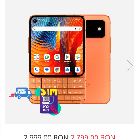
Telefoane mobile Oukitel
Telefoane mobile Ulefone
Telefoane mobile Unihertz
Telefoane mobile Cubot
Telefoane mobile Blackview
Telefoane mobile OSCAL
Telefoane mobile Fossibot
Telefoane mobile Lagenio
Telefoane mobile Samsung
Telefoane mobile iSEN
Telefoane mobile F150
Telefoane mobile HUAWEI
Telefoane mobile iHunt
Telefoane mobile Xiaomi
Telefoane mobile AGM
Telefoane mobile Realme
Telefoane mobile ZTE Nubia
2.999,00 RON
2.799,00 RON