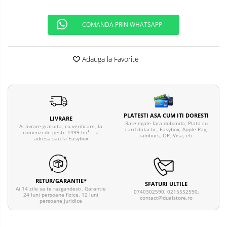
COMANDA PRIN WHATSAPP
Adauga la Favorite
PLATESTI ASA CUM ITI DORESTI
LIVRARE
Rate egale fara dobanda, Plata cu
Ai livrare gratuita, cu verificare, la
card didactic, Easybox, Apple Pay,
comenzi de peste 1499 lei*. La
ramburs, OP, Visa, etc
adresa sau la Easybox
RETUR/GARANTIE*
SFATURI ULTILE
Ai 14 zile sa te razgandesti. Garantie
0740302590, 0215552590,
24 luni persoane fizice, 12 luni
contact@dualstore.ro
persoane juridice