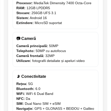
Procesor:
MediaTek Dimensity 7400 Octa-Core
RAM:
12GB LPDDR5
Stocare:
256GB UFS 3.1
Sistem:
Android 16
Extindere:
MicroSD suportat
📷 Cameră
Cameră principală:
50MP
Telephoto:
50MP cu autofocus
Cameră frontală:
32MP
Utilizare:
fotografii detaliate și apeluri video
📡 Conectivitate
Rețea:
5G
Bluetooth:
6.0
WiFi:
WiFi 6 Dual Band
NFC:
Da
SIM:
Dual Nano SIM + eSIM
Navigație:
GPS + GLONASS + BEIDOU + Galileo