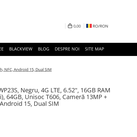
0,00
RO/
RON
EE
BLACKVIEW
BLOG
DESPRE NOI
SITE MAP
h, NFC, Android 15, Dual SIM
 WP23S, Negru, 4G LTE, 6.52", 16GB RAM
li), 64GB, Unisoc T606, Cameră 13MP +
Android 15, Dual SIM