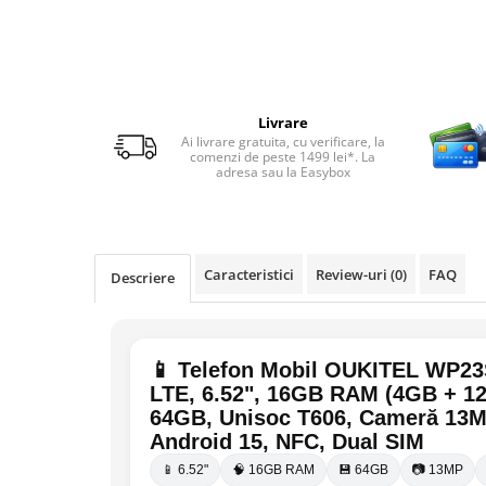
Telefoane mobile Realme
Telefoane mobile ZTE Nubia
Telefoane mobile ALTE BRANDURI
Tablete PC, mini PC si laptopuri
Livrare
Tablete PC
Ai livrare gratuita, cu verificare, la
comenzi de peste 1499 lei*. La
Tablete pc cu proiector video
adresa sau la Easybox
Tablete rezistente
Tablete pentru copii
Laptop-uri
Caracteristici
Review-uri
(0)
FAQ
Descriere
Monitoare pc
Mini Pc
Accesorii
📱 Telefon Mobil OUKITEL WP23
LTE, 6.52", 16GB RAM (4GB + 12G
TV si Proiectoare Smart
64GB, Unisoc T606, Cameră 13M
Camere auto, home si sport
Android 15, NFC, Dual SIM
Camere auto DVR
📱 6.52"
🧠 16GB RAM
💾 64GB
📷 13MP
Oglinzi auto smart cu camera