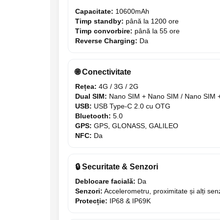
electrică portabile
Capacitate:
10600mAh
Panouri solare portabile
Timp standby:
până la 1200 ore
Statii incarcare masini electrice
Timp convorbire:
până la 55 ore
Reverse Charging:
Da
Media player cu Android
TV Box
Accesorii
🌐 Conectivitate
Miracast
Rețea:
4G / 3G / 2G
Dual SIM:
Nano SIM + Nano SIM / Nano SIM 
Produse resigilate
USB:
USB Type-C 2.0 cu OTG
Termometre non contact
Bluetooth:
5.0
GPS:
GPS, GLONASS, GALILEO
Aspiratoare robot, piese si accesorii
NFC:
Da
Piese de schimb telefoane mobile
🔒 Securitate & Senzori
Deblocare facială:
Da
Senzori:
Accelerometru, proximitate și alți senz
Protecție:
IP68 & IP69K