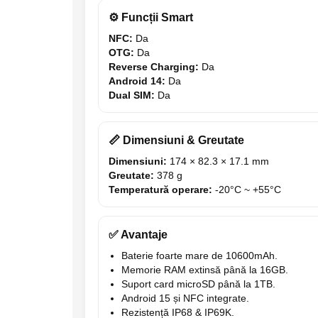
⚙️ Funcții Smart
NFC:
Da
OTG:
Da
Reverse Charging:
Da
Android 14:
Da
Dual SIM:
Da
📏 Dimensiuni & Greutate
Dimensiuni:
174 × 82.3 × 17.1 mm
Greutate:
378 g
Temperatură operare:
-20°C ~ +55°C
✅ Avantaje
Baterie foarte mare de 10600mAh.
Memorie RAM extinsă până la 16GB.
Suport card microSD până la 1TB.
Android 15 și NFC integrate.
Rezistență IP68 & IP69K.