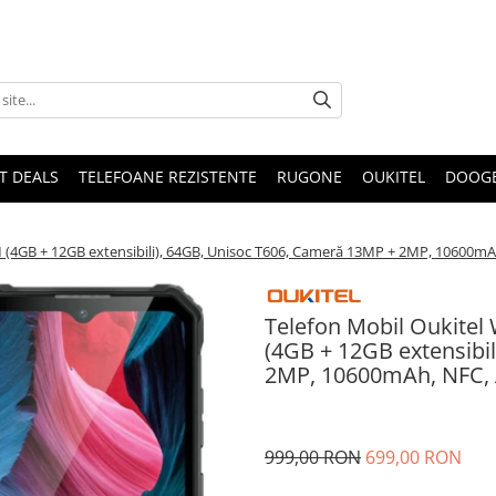
T DEALS
TELEFOANE REZISTENTE
RUGONE
OUKITEL
DOOG
/
M (4GB + 12GB extensibili), 64GB, Unisoc T606, Cameră 13MP + 2MP, 10600mA
Telefon Mobil Oukitel
(4GB + 12GB extensibi
2MP, 10600mAh, NFC, 
999,00 RON
699,00 RON