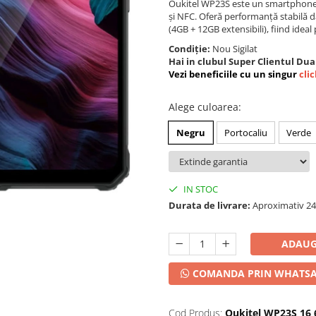
Oukitel WP23S este un smartphone 
și NFC. Oferă performanță stabilă 
(4GB + 12GB extensibili), fiind ideal pe
Condiție:
Nou Sigilat
Hai in clubul Super Clientul Dua
Vezi beneficiile cu un singur
clic
Alege culoarea
:
Negru
Portocaliu
Verde
IN STOC
Durata de livrare:
Aproximativ 24-
ADAUG
COMANDA PRIN WHATS
Cod Produs:
Oukitel WP23S 16 