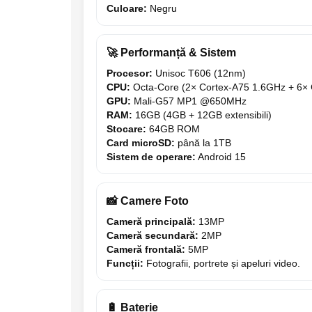
Culoare:
Negru
Trotinete
Piese si accesorii
🚀 Performanță & Sistem
Biciclete electrice
Procesor:
Unisoc T606 (12nm)
Gadgets
CPU:
Octa-Core (2× Cortex-A75 1.6GHz + 6×
Smart Home
GPU:
Mali-G57 MP1 @650MHz
Produse Ingrijire Personala
RAM:
16GB (4GB + 12GB extensibili)
Stocare:
64GB ROM
Accesorii Gadgets
Card microSD:
până la 1TB
Sistem de operare:
Android 15
Drone cu Camera
Baterii externe
Accesorii Auto
📸 Camere Foto
Cameră principală:
13MP
Lifestyle
Cameră secundară:
2MP
Boxe Portabile
Cameră frontală:
5MP
Funcții:
Fotografii, portrete și apeluri video.
Cititoare Cod Bare
Navigații auto dedicate
Power station - Stații de energie
🔋 Baterie