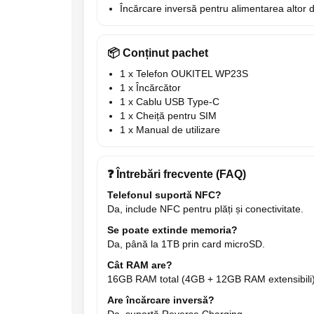
Încărcare inversă pentru alimentarea altor d
📦 Conținut pachet
1 x Telefon OUKITEL WP23S
1 x Încărcător
1 x Cablu USB Type-C
1 x Cheiță pentru SIM
1 x Manual de utilizare
❓ Întrebări frecvente (FAQ)
Telefonul suportă NFC?
Da, include NFC pentru plăți și conectivitate.
Se poate extinde memoria?
Da, până la 1TB prin card microSD.
Cât RAM are?
16GB RAM total (4GB + 12GB RAM extensibili)
Are încărcare inversă?