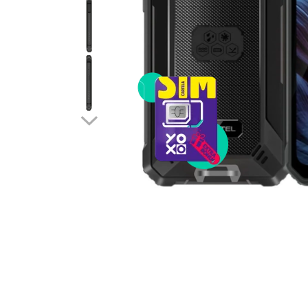
Telefoane mobile RugOne
Telefoane mobile Doogee
Telefoane mobile Oukitel
Telefoane mobile Ulefone
Telefoane mobile Unihertz
Telefoane mobile Cubot
Telefoane mobile Blackview
Telefoane mobile OSCAL
Telefoane mobile Fossibot
Telefoane mobile Lagenio
Telefoane mobile Samsung
Telefoane mobile iSEN
Telefoane mobile F150
Telefoane mobile HUAWEI
Telefoane mobile iHunt
Telefoane mobile Xiaomi
Telefoane mobile AGM