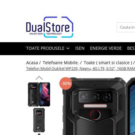
Toate Produsele
Noutati
Best Deals
Producatori Telefoane Mobila
TOATE PRODUSELE
ISEN
ENERGIE VERDE
BES
Telefoane mobile
Acasa /
Telefoane Mobile. /
Toate ( smart si clasice ) 
Toate ( smart si clasice )
Telefon Mobil Oukitel WP23S, Negru, 4G LTE, 6.52", 16GB RA
Telefoane Rezistente
Telefoane cu proiector video
-30%
Telefoane (Smartphone) 5G
Telefoane cu camera termica
Telefoane clasice
Piese si accesorii telefoane mobile
Producatori telefoane