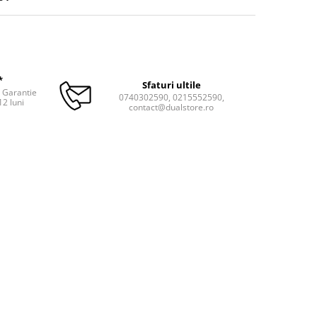
*
Sfaturi ultile
. Garantie
0740302590, 0215552590,
12 luni
contact@dualstore.ro