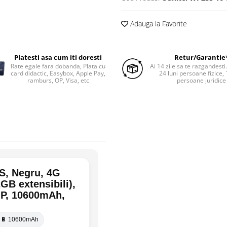
Adauga la Favorite
Platesti asa cum iti doresti
Retur/Garantie
Rate egale fara dobanda, Plata cu
Ai 14 zile sa te razgandesti
card didactic, Easybox, Apple Pay,
24 luni persoane fizice, 
ramburs, OP, Visa, etc
persoane juridice
S, Negru, 4G
B extensibili),
P, 10600mAh,
🔋 10600mAh