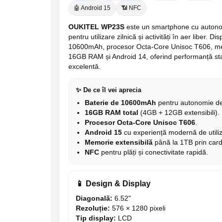
🤖 Android 15
📶 NFC
Camere Supraveghere
OUKITEL WP23S
este un smartphone cu autonomi
Mini Video Camera
pentru utilizare zilnică și activități în aer liber. 
Accesorii Camere Supraveghere
10600mAh, procesor Octa-Core Unisoc T606, me
16GB RAM și Android 14, oferind performanță sta
Casti
excelentă.
Casti Wireless
Casti cu Fir
✨ De ce îl vei aprecia
Baterie de 10600mAh
pentru autonomie de
Casti Profesionale
16GB RAM total
(4GB + 12GB extensibili).
Ceasuri si Inele smart, bratari
Procesor Octa-Core Unisoc T606
.
fitness
Android 15
cu experiență modernă de utiliz
Smartwatch
Memorie extensibilă
până la 1TB prin car
NFC
pentru plăți și conectivitate rapidă.
Ceasuri Smart pentru copii
Bratari Fitness
📱 Design & Display
Inel Smart
Diagonală:
6.52"
Accesorii Smartwatch
Rezoluție:
576 × 1280 pixeli
Tip display:
LCD
Trotinete electrice si accesorii