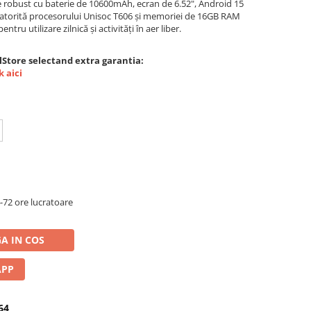
robust cu baterie de 10600mAh, ecran de 6.52", Android 15
datorită procesorului Unisoc T606 și memoriei de 16GB RAM
ntru utilizare zilnică și activități în aer liber.
lStore selectand extra garantia:
k aici
72 ore lucratoare
A IN COS
APP
64