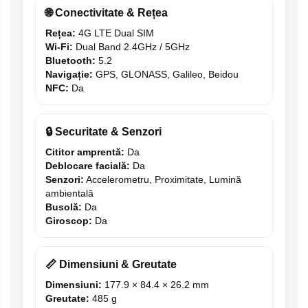
🌐 Conectivitate & Rețea
Rețea:
4G LTE Dual SIM
Wi-Fi:
Dual Band 2.4GHz / 5GHz
Bluetooth:
5.2
Navigație:
GPS, GLONASS, Galileo, Beidou
NFC:
Da
🔒 Securitate & Senzori
Cititor amprentă:
Da
Deblocare facială:
Da
Senzori:
Accelerometru, Proximitate, Lumină
ambientală
Busolă:
Da
Giroscop:
Da
📏 Dimensiuni & Greutate
Dimensiuni:
177.9 × 84.4 × 26.2 mm
Greutate:
485 g