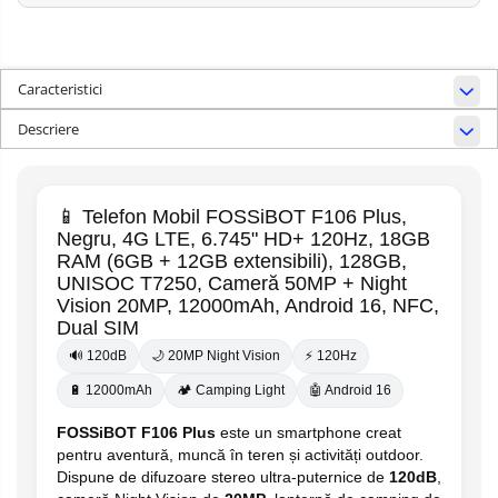
Caracteristici
Descriere
📱 Telefon Mobil FOSSiBOT F106 Plus,
Negru, 4G LTE, 6.745" HD+ 120Hz, 18GB
RAM (6GB + 12GB extensibili), 128GB,
UNISOC T7250, Cameră 50MP + Night
Vision 20MP, 12000mAh, Android 16, NFC,
Dual SIM
🔊 120dB
🌙 20MP Night Vision
⚡ 120Hz
🔋 12000mAh
🏕️ Camping Light
🤖 Android 16
FOSSiBOT F106 Plus
este un smartphone creat
pentru aventură, muncă în teren și activități outdoor.
Dispune de difuzoare stereo ultra-puternice de
120dB
,