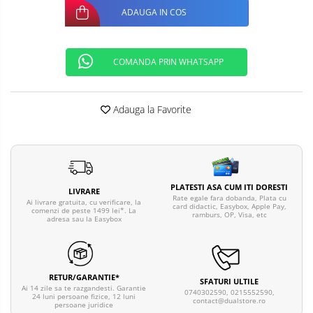
ADAUGA IN COS
COMANDA PRIN WHATSAPP
Adauga la Favorite
PLATESTI ASA CUM ITI DORESTI
LIVRARE
Rate egale fara dobanda, Plata cu
Ai livrare gratuita, cu verificare, la
card didactic, Easybox, Apple Pay,
comenzi de peste 1499 lei*. La
ramburs, OP, Visa, etc
adresa sau la Easybox
RETUR/GARANTIE*
SFATURI ULTILE
Ai 14 zile sa te razgandesti. Garantie
0740302590, 0215552590,
24 luni persoane fizice, 12 luni
contact@dualstore.ro
persoane juridice