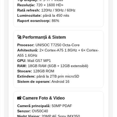
Rezoluție:
720 × 1600 HD+
Rată refresh:
120Hz / 90Hz / 60Hz
Luminozitate:
până la 450 nits
Raport ecran/corp:
86%
🚀 Performanță & Sistem
Procesor:
UNISOC T7250 Octa-Core
Arhitectură:
2× Cortex-A75 1.8GHz + 6× Cortex-
A55 1.6GHz
GPU:
Mali G57 MP1
RAM:
18GB RAM (6GB + 12GB extensibili)
Stocare:
128GB ROM
Extindere:
până la 2TB prin microSD
Sistem de operare:
Android 16
📸 Camere Foto & Video
Cameră principală:
50MP PDAF
Senzor:
OV50C40
Night Vision:
20MP AF Sony IMX350