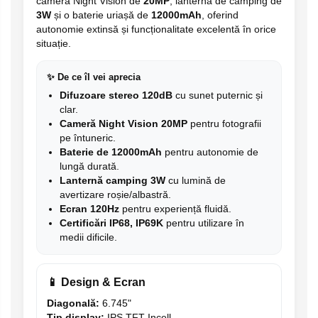
cameră Night Vision de
20MP
, lanternă de camping de
3W
și o baterie uriașă de
12000mAh
, oferind
autonomie extinsă și funcționalitate excelentă în orice
situație.
✨ De ce îl vei aprecia
Difuzoare stereo 120dB
cu sunet puternic și
clar.
Cameră Night Vision 20MP
pentru fotografii
pe întuneric.
Baterie de 12000mAh
pentru autonomie de
lungă durată.
Lanternă camping 3W
cu lumină de
avertizare roșie/albastră.
Ecran 120Hz
pentru experiență fluidă.
Certificări IP68, IP69K
pentru utilizare în
medii dificile.
📱 Design & Ecran
Diagonală:
6.745"
Tip display:
IPS TFT Incell