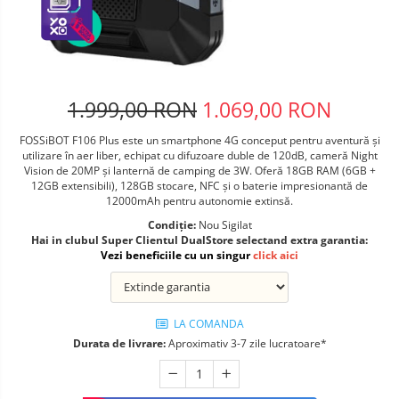
Telefoane mobile ALTE BRANDURI
1.999,00 RON
1.069,00 RON
FOSSiBOT F106 Plus este un smartphone 4G conceput pentru aventură și
utilizare în aer liber, echipat cu difuzoare duble de 120dB, cameră Night
Vision de 20MP și lanternă de camping de 3W. Oferă 18GB RAM (6GB +
12GB extensibili), 128GB stocare, NFC și o baterie impresionantă de
12000mAh pentru autonomie extinsă.
Condiție:
Nou Sigilat
Hai in clubul Super Clientul DualStore selectand extra garantia:
Vezi beneficiile cu un singur
click aici
LA COMANDA
Durata de livrare:
Aproximativ 3-7 zile lucratoare*