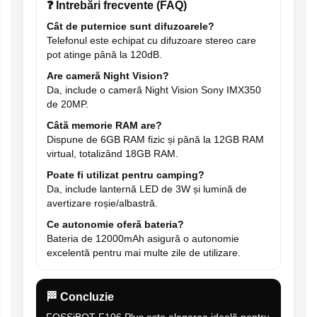
❓ Întrebări frecvente (FAQ)
Cât de puternice sunt difuzoarele?
Telefonul este echipat cu difuzoare stereo care
pot atinge până la 120dB.
Are cameră Night Vision?
Da, include o cameră Night Vision Sony IMX350
de 20MP.
Câtă memorie RAM are?
Dispune de 6GB RAM fizic și până la 12GB RAM
virtual, totalizând 18GB RAM.
Poate fi utilizat pentru camping?
Da, include lanternă LED de 3W și lumină de
avertizare roșie/albastră.
Ce autonomie oferă bateria?
Bateria de 12000mAh asigură o autonomie
excelentă pentru mai multe zile de utilizare.
🏁 Concluzie
FOSSiBOT F106 Plus este alegerea ideală pentru