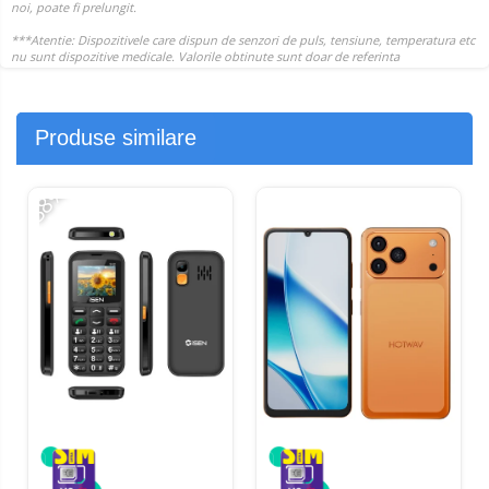
Produse similare
-38%
-