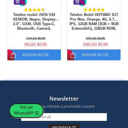
Telefon mobil iSEN S42
Telefon Mobil HOTWAV A17
SENIOR, Negru, Display
Pro Max, Orange, 4G, 6.75"
2.0", GSM, USB Type-C,
IPS, 12GB RAM (3GB + 9GB
Bluetooth, Cameră,
Extensibili), 128GB ROM,
Lanternă, FM Radio fara
Camera 13MP, Android 15,
cablu, Baterie 1800mAh,
Procesor ASR8662 Octa-
159,00 RON
599,00 RON
Buton SOS, Negru, Dual
Core, Wi-Fi 6, Bluetooth 5.4,
99,00 RON
589,00 RON
SIM
Dual SIM
ADAUGA IN COS
ADAUGA IN COS
Newsletter
Nu rata ofertele si promotiile noastre
Hai pe
WhatsAPP