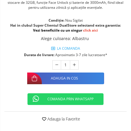
stocare de 32GB, funcție Face Unlock și baterie de 3000mAh, fiind ideal
Telefoane mobile ALTE BRANDURI
pentru utilizarea zilnică și aplicațiile esențiale.
Condiție:
Nou Sigilat
Hai in clubul Super Clientul DualStore selectand extra garantia:
Vezi beneficiile cu un singur
click aici
Alege culoarea
:
Albastru
LA COMANDA
Durata de livrare:
Aproximativ 3-7 zile lucratoare*
ADAUGA IN COS
COMANDA PRIN WHATSAPP
Adauga la Favorite