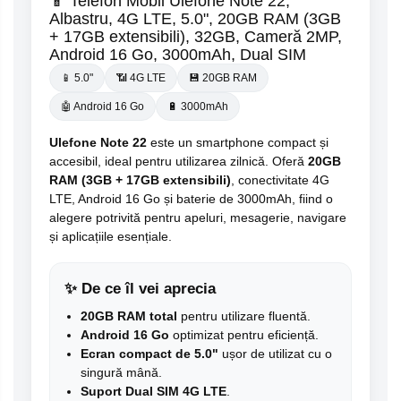
📱 Telefon Mobil Ulefone Note 22,
Albastru, 4G LTE, 5.0", 20GB RAM (3GB
+ 17GB extensibili), 32GB, Cameră 2MP,
Android 16 Go, 3000mAh, Dual SIM
📱 5.0"
📶 4G LTE
💾 20GB RAM
🤖 Android 16 Go
🔋 3000mAh
Ulefone Note 22
este un smartphone compact și
accesibil, ideal pentru utilizarea zilnică. Oferă
20GB
RAM (3GB + 17GB extensibili)
, conectivitate 4G
LTE, Android 16 Go și baterie de 3000mAh, fiind o
alegere potrivită pentru apeluri, mesagerie, navigare
și aplicațiile esențiale.
✨ De ce îl vei aprecia
20GB RAM total
pentru utilizare fluentă.
Android 16 Go
optimizat pentru eficiență.
Ecran compact de 5.0"
ușor de utilizat cu o
singură mână.
Suport Dual SIM 4G LTE
.