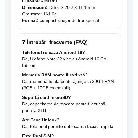
Culoare:
Albastru
Dimensiuni:
135.6 × 70.2 × 11.1 mm
Greutate:
161.6g
Format:
compact și ușor de transportat
❓ Întrebări frecvente (FAQ)
Telefonul rulează Android 16?
Da, Ulefone Note 22 vine cu Android 16 Go
Edition.
Memoria RAM poate fi extinsă?
Da, memoria totală poate ajunge la 20GB RAM
(3GB + 17GB extensibili).
Suportă card microSD?
Da, capacitatea de stocare poate fi extinsă
până la 2TB.
Are Face Unlock?
Da, telefonul permite deblocarea facială rapidă.
Este Dual SIM?