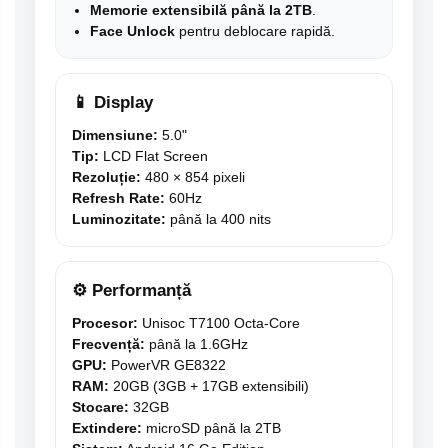
Memorie extensibilă până la 2TB
.
Face Unlock
pentru deblocare rapidă.
📱 Display
Dimensiune:
5.0"
Tip:
LCD Flat Screen
Rezoluție:
480 × 854 pixeli
Refresh Rate:
60Hz
Luminozitate:
până la 400 nits
⚙️ Performanță
Procesor:
Unisoc T7100 Octa-Core
Frecvență:
până la 1.6GHz
GPU:
PowerVR GE8322
RAM:
20GB (3GB + 17GB extensibili)
Stocare:
32GB
Extindere:
microSD până la 2TB