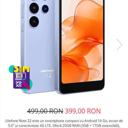
Telefoane mobile Oukitel
Telefoane mobile Ulefone
Telefoane mobile Unihertz
Telefoane mobile Cubot
Telefoane mobile Blackview
Telefoane mobile OSCAL
Telefoane mobile Fossibot
Telefoane mobile Lagenio
Telefoane mobile Samsung
Telefoane mobile iSEN
Telefoane mobile F150
Telefoane mobile HUAWEI
Telefoane mobile iHunt
Telefoane mobile Xiaomi
Telefoane mobile AGM
499,00 RON
399,00 RON
Telefoane mobile Realme
Ulefone Note 22 este un smartphone compact cu Android 16 Go, ecran de
Telefoane mobile ZTE Nubia
5.0" și conectivitate 4G LTE. Oferă 20GB RAM (3GB + 17GB extensibili),