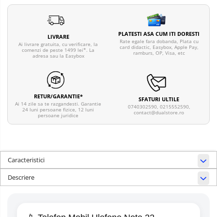
PLATESTI ASA CUM ITI DORESTI
LIVRARE
Rate egale fara dobanda, Plata cu
Ai livrare gratuita, cu verificare, la
card didactic, Easybox, Apple Pay,
comenzi de peste 1499 lei*. La
ramburs, OP, Visa, etc
adresa sau la Easybox
RETUR/GARANTIE*
SFATURI ULTILE
Ai 14 zile sa te razgandesti. Garantie
0740302590, 0215552590,
24 luni persoane fizice, 12 luni
contact@dualstore.ro
persoane juridice
Caracteristici
Descriere