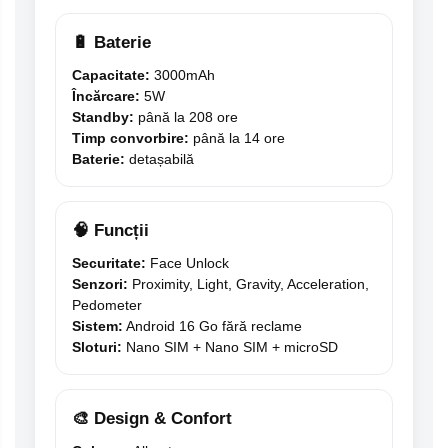
🔋 Baterie
Capacitate:
3000mAh
Încărcare:
5W
Standby:
până la 208 ore
Timp convorbire:
până la 14 ore
Baterie:
detașabilă
🧠 Funcții
Securitate:
Face Unlock
Senzori:
Proximity, Light, Gravity, Acceleration,
Pedometer
Sistem:
Android 16 Go fără reclame
Sloturi:
Nano SIM + Nano SIM + microSD
🎨 Design & Confort