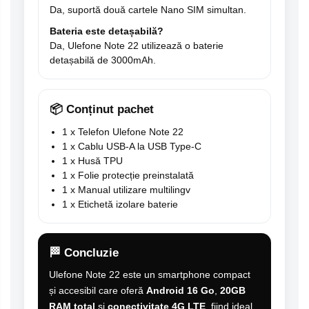
Da, suportă două cartele Nano SIM simultan.
Bateria este detașabilă?
Da, Ulefone Note 22 utilizează o baterie
detașabilă de 3000mAh.
📦 Conținut pachet
1 x Telefon Ulefone Note 22
1 x Cablu USB-A la USB Type-C
1 x Husă TPU
1 x Folie protecție preinstalată
1 x Manual utilizare multilingv
1 x Etichetă izolare baterie
🏁 Concluzie
Ulefone Note 22 este un smartphone compact
și accesibil care oferă
Android 16 Go
,
20GB
RAM total
și
conectivitate 4G LTE
, fiind ideal