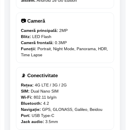
Sistem:
Android 16 Go Edition
📷 Cameră
Cameră principală:
2MP
Blitz:
LED Flash
Cameră frontală:
0.3MP
Funcții:
Portrait, Night Mode, Panorama, HDR,
Time Lapse
📡 Conectivitate
Rețea:
4G LTE / 3G / 2G
SIM:
Dual Nano SIM
Wi-Fi:
802.11 b/g/n
Bluetooth:
4.2
Navigație:
GPS, GLONASS, Galileo, Beidou
Port:
USB Type-C
Jack audio:
3.5mm