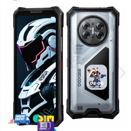
Telefoane mobile Oukitel
Telefoane mobile Ulefone
Telefoane mobile Unihertz
Telefoane mobile Cubot
Telefoane mobile Blackview
Telefoane mobile OSCAL
Telefoane mobile Fossibot
Telefoane mobile Lagenio
Telefoane mobile Samsung
Telefoane mobile iSEN
Telefoane mobile F150
Telefoane mobile HUAWEI
Telefoane mobile iHunt
Telefoane mobile Xiaomi
Telefoane mobile AGM
Telefoane mobile Realme
Telefoane mobile ZTE Nubia