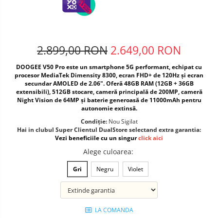
Telefoane mobile ALTE BRANDURI
2.899,00 RON
2.649,00 RON
DOOGEE V50 Pro este un smartphone 5G performant, echipat cu
procesor MediaTek Dimensity 8300, ecran FHD+ de 120Hz și ecran
secundar AMOLED de 2.06". Oferă 48GB RAM (12GB + 36GB
extensibili), 512GB stocare, cameră principală de 200MP, cameră
Night Vision de 64MP și baterie generoasă de 11000mAh pentru
autonomie extinsă.
Condiție:
Nou Sigilat
Hai in clubul Super Clientul DualStore selectand extra garantia:
Vezi beneficiile cu un singur
click aici
Alege culoarea
:
Gri
Negru
Violet
LA COMANDA