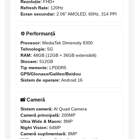
Rezoluție:
FHD+
Refresh Rate:
120Hz
Ecran secundar:
2.06" AMOLED, 60Hz, 314 PPI
⚙️ Performanță
Procesor:
MediaTek Dimensity 8300
Tehnologie:
5G
RAM:
48GB (12GB + 36GB extensibili)
Stocare:
512GB
Tip memorie:
LPDDR5
GPS/Glonass/Galileo/Beidou
Sistem de operare:
Android 16
📸 Cameră
Sistem cameră:
AI Quad Camera
Cameră principală:
200MP
Ultra Wide & Macro:
8MP
Night Vision:
64MP
Cameră suplimentară:
8MP