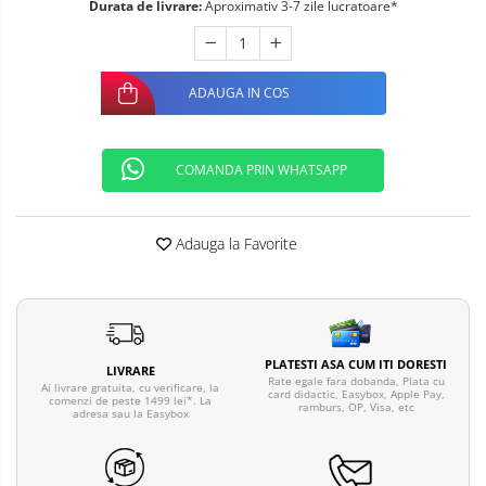
Durata de livrare:
Aproximativ 3-7 zile lucratoare*
ADAUGA IN COS
COMANDA PRIN WHATSAPP
Adauga la Favorite
PLATESTI ASA CUM ITI DORESTI
LIVRARE
Rate egale fara dobanda, Plata cu
Ai livrare gratuita, cu verificare, la
card didactic, Easybox, Apple Pay,
comenzi de peste 1499 lei*. La
ramburs, OP, Visa, etc
adresa sau la Easybox