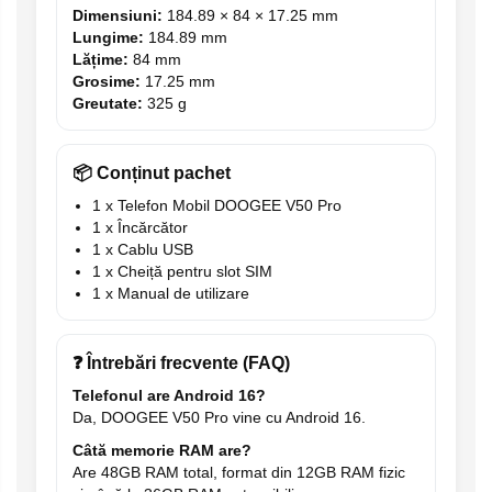
Dimensiuni:
184.89 × 84 × 17.25 mm
Lungime:
184.89 mm
Lățime:
84 mm
Grosime:
17.25 mm
Greutate:
325 g
📦 Conținut pachet
1 x Telefon Mobil DOOGEE V50 Pro
1 x Încărcător
1 x Cablu USB
1 x Cheiță pentru slot SIM
1 x Manual de utilizare
❓ Întrebări frecvente (FAQ)
Telefonul are Android 16?
Da, DOOGEE V50 Pro vine cu Android 16.
Câtă memorie RAM are?
Are 48GB RAM total, format din 12GB RAM fizic