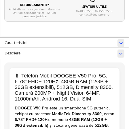
RETUR/GARANTIE*
SFATURI ULTILE
Ai 14 zile sa te razgandesti. Garantie
0740302590, 0215552590,
24 luni persoane fizice, 12 luni
contact@dualstore.ro
persoane juridice
Caracteristici
Descriere
📱 Telefon Mobil DOOGEE V50 Pro, 5G,
6.78" FHD+ 120Hz, 48GB RAM (12GB +
36GB extensibili), 512GB, Dimensity 8300,
Cameră 200MP + Night Vision 64MP,
11000mAh, Android 16, Dual SIM
DOOGEE V50 Pro
este un smartphone 5G puternic,
echipat cu procesor
MediaTek Dimensity 8300
, ecran
6.78" FHD+ 120Hz
, memorie
48GB RAM (12GB +
36GB extensibili)
și stocare generoasă de
512GB
.