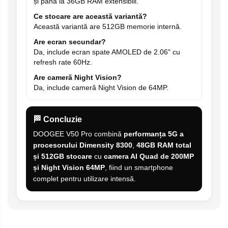
și până la 36GB RAM extensibili.
Ce stocare are această variantă?
Această variantă are 512GB memorie internă.
Are ecran secundar?
Da, include ecran spate AMOLED de 2.06" cu
refresh rate 60Hz.
Are cameră Night Vision?
Da, include cameră Night Vision de 64MP.
🏁 Concluzie
DOOGEE V50 Pro combină
performanța 5G a
procesorului Dimensity 8300
,
48GB RAM total
și 512GB stocare
cu
camera AI Quad de 200MP
și Night Vision 64MP
, fiind un smartphone
complet pentru utilizare intensă.