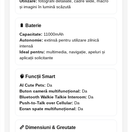
Utilizare:
fotografii detaliate, cadre wide, macro
și imagini în lumină scăzută
🔋 Baterie
Capacitate:
11000mAh
Autonomie:
extinsă pentru utilizare zilnică
intensă
Ideal pentru:
multimedia, navigație, apeluri și
aplicații solicitante
🧠 Funcții Smart
AI Cute Pets:
Da
Buton cameră multifuncțional:
Da
Bluetooth Walkie Talkie Intercom:
Da
Push-to-Talk over Cellular:
Da
Ecran spate multifuncțional:
Da
📏 Dimensiuni & Greutate