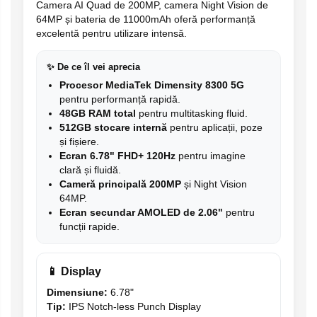
Camera AI Quad de 200MP, camera Night Vision de
64MP și bateria de 11000mAh oferă performanță
excelentă pentru utilizare intensă.
✨ De ce îl vei aprecia
Procesor MediaTek Dimensity 8300 5G
pentru performanță rapidă.
48GB RAM total
pentru multitasking fluid.
512GB stocare internă
pentru aplicații, poze
și fișiere.
Ecran 6.78" FHD+ 120Hz
pentru imagine
clară și fluidă.
Cameră principală 200MP
și Night Vision
64MP.
Ecran secundar AMOLED de 2.06"
pentru
funcții rapide.
📱 Display
Dimensiune:
6.78"
Tip:
IPS Notch-less Punch Display