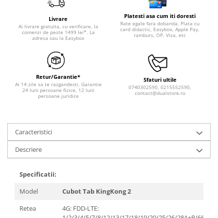
Platesti asa cum iti doresti
Livrare
Rate egale fara dobanda, Plata cu
Ai livrare gratuita, cu verificare, la
card didactic, Easybox, Apple Pay,
comenzi de peste 1499 lei*. La
ramburs, OP, Visa, etc
adresa sau la Easybox
Retur/Garantie*
Sfaturi ultile
Ai 14 zile sa te razgandesti. Garantie
0740302590, 0215552590,
24 luni persoane fizice, 12 luni
contact@dualstore.ro
persoane juridice
Caracteristici
Descriere
Specificatii:
Model
Cubot Tab KingKong 2
Retea
4G: FDD-LTE:
1/2/3/4/5/7/8/12/13/17/18/19/20/25/26/28A+B/66