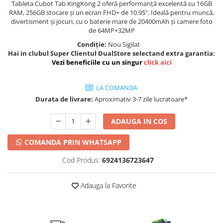
Tableta Cubot Tab KingKong 2 oferă performanță excelentă cu 16GB
RAM, 256GB stocare și un ecran FHD+ de 10.95". Ideală pentru muncă,
divertisment și jocuri, cu o baterie mare de 20400mAh și camere foto
de 64MP+32MP
Condiție:
Nou Sigilat
Hai in clubul Super Clientul DualStore selectand extra garantia:
Vezi beneficiile cu un singur
click aici
LA COMANDA
Durata de livrare:
Aproximativ 3-7 zile lucratoare*
ADAUGA IN COS
COMANDA PRIN WHATSAPP
Cod Produs:
6924136723647
Adauga la Favorite