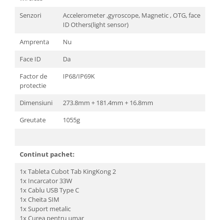
Senzori
Accelerometer ,gyroscope, Magnetic , OTG, face
ID Others(light sensor)
Amprenta
Nu
Face ID
Da
Factor de
IP68/IP69K
protectie
Dimensiuni
273.8mm + 181.4mm + 16.8mm
Greutate
1055g
Continut pachet:
1x Tableta Cubot Tab KingKong 2
1x Incarcator 33W
1x Cablu USB Type C
1x Cheita SIM
1x Suport metalic
1x Curea pentru umar