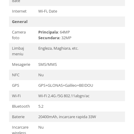
date
Internet
Wi-Fi, Date
General
Camera
Principala
: 64MP
foto
Secundara:
32MP
Limbaj
Engleza, Maghiara, etc.
meniu
Mesagerie
SMS/MMS
NFC
Nu
GPS
GPS+GLONAS+Galileo+BEIDOU
Wi-Fi
Wi-Fi 2.4G /5G 802.11abgn/ac
Bluetooth
5.2
Baterie
20400mAh, incarcare rapida 33W
Incarcare
Nu
wireless