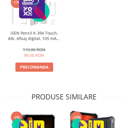
-17%
iSEN Pencil K-394 Touch,
Alb, Afisaj digital, 105 mAh,
Compatibil cu Apple,
Android, Hongmeng, partial
119,00 RON
cu Windows OS
99,00 RON
PRECOMANDA
PRODUSE SIMILARE
-2%
-22%