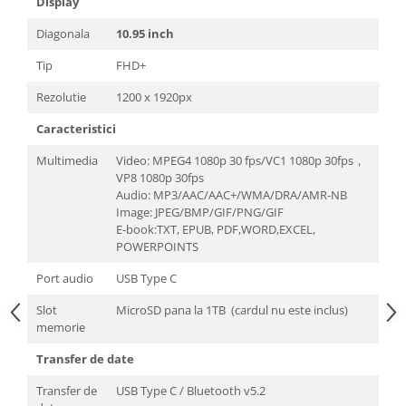
Display
Diagonala
10.95 inch
Tip
FHD+
Rezolutie
1200 x 1920px
Caracteristici
Multimedia
Video: MPEG4 1080p 30 fps/VC1 1080p 30fps，
VP8 1080p 30fps
Audio: MP3/AAC/AAC+/WMA/DRA/AMR-NB
Image: JPEG/BMP/GIF/PNG/GIF
E-book:TXT, EPUB, PDF,WORD,EXCEL,
POWERPOINTS
Port audio
USB Type C
Slot
MicroSD pana la 1TB (cardul nu este inclus)
memorie
Transfer de date
Transfer de
USB Type C / Bluetooth v5.2