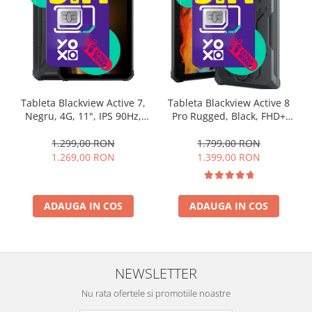
Tableta Blackview Active 7,
Tableta Blackview Active 8
Negru, 4G, 11", IPS 90Hz,
Pro Rugged, Black, FHD+
24GB RAM (8GB + 16GB
10.36", 2.4K, 4G, 24GB RAM
extensibili), 128 GB ROM,
(8GB + 16GB extensibil),
1.299,00 RON
1.799,00 RON
16MP, Night Vision, Android
256GB ROM, Android 15,
1.269,00 RON
1.399,00 RON
15, Helio G81, NFC, PC Mod,
Helio G99, 22000mAh, OTG,
Lumina Camping, 10000
NFC, Dual SIM
mAh, 45W, Dual SIM
ADAUGA IN COS
ADAUGA IN COS
NEWSLETTER
Nu rata ofertele si promotiile noastre