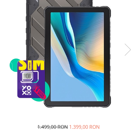
Telefoane mobile Unihertz
Telefoane mobile Cubot
Telefoane mobile Blackview
Telefoane mobile OSCAL
Telefoane mobile Fossibot
Telefoane mobile Lagenio
Telefoane mobile Samsung
Telefoane mobile iSEN
Telefoane mobile F150
Telefoane mobile HUAWEI
Telefoane mobile iHunt
Telefoane mobile Xiaomi
Telefoane mobile AGM
Telefoane mobile Realme
Telefoane mobile ZTE Nubia
Telefoane mobile ALTE BRANDURI
1.499,00 RON
1.399,00 RON