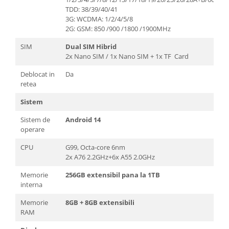
TDD: 38/39/40/41
3G: WCDMA: 1/2/4/5/8
2G: GSM: 850 /900 /1800 /1900MHz
SIM
Dual SIM Hibrid
2x Nano SIM / 1x Nano SIM + 1x TF Card
Deblocat in
Da
retea
Sistem
Sistem de
Android 14
operare
CPU
G99, Octa-core 6nm
2x A76 2.2GHz+6x A55 2.0GHz
Memorie
256GB extensibil pana la 1TB
interna
Memorie
8GB + 8GB extensibili
RAM