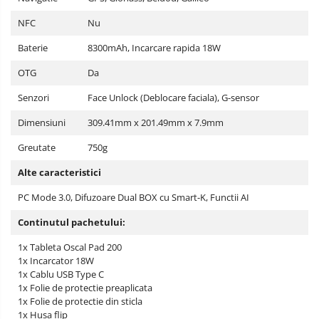
NFC
Nu
Baterie
8300mAh, Incarcare rapida 18W
OTG
Da
Senzori
Face Unlock (Deblocare faciala), G-sensor
Dimensiuni
309.41mm x 201.49mm x 7.9mm
Greutate
750g
Alte caracteristici
PC Mode 3.0, Difuzoare Dual BOX cu Smart-K, Functii AI
Continutul pachetului:
1x Tableta Oscal Pad 200
1x Incarcator 18W
1x Cablu USB Type C
1x Folie de protectie preaplicata
1x Folie de protectie din sticla
1x Husa flip