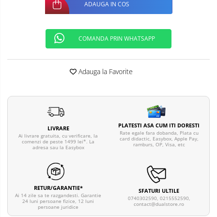
ADAUGA IN COS
COMANDA PRIN WHATSAPP
Adauga la Favorite
PLATESTI ASA CUM ITI DORESTI
LIVRARE
Rate egale fara dobanda, Plata cu
Ai livrare gratuita, cu verificare, la
card didactic, Easybox, Apple Pay,
comenzi de peste 1499 lei*. La
ramburs, OP, Visa, etc
adresa sau la Easybox
RETUR/GARANTIE*
SFATURI ULTILE
Ai 14 zile sa te razgandesti. Garantie
0740302590, 0215552590,
24 luni persoane fizice, 12 luni
contact@dualstore.ro
persoane juridice