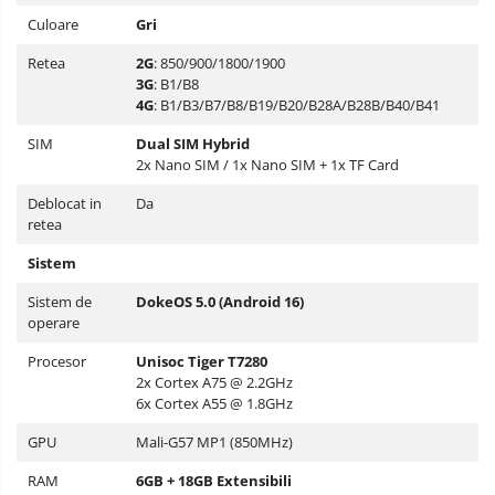
Culoare
Gri
Retea
2G
: 850/900/1800/1900
3G
: B1/B8
4G
: B1/B3/B7/B8/B19/B20/B28A/B28B/B40/B41
SIM
Dual SIM Hybrid
2x Nano SIM / 1x Nano SIM + 1x TF Card
Deblocat in
Da
retea
Sistem
Sistem de
DokeOS 5.0 (Android 16)
operare
Procesor
Unisoc Tiger T7280
2x Cortex A75 @ 2.2GHz
6x Cortex A55 @ 1.8GHz
GPU
Mali-G57 MP1 (850MHz)
RAM
6GB + 18GB Extensibili