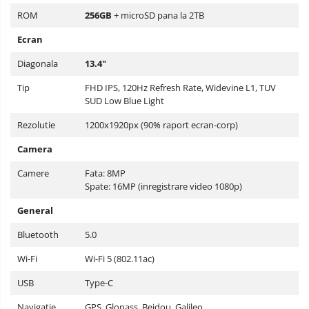
ROM
256GB
+ microSD pana la 2TB
Ecran
Diagonala
13.4"
Tip
FHD IPS, 120Hz Refresh Rate, Widevine L1, TUV
SUD Low Blue Light
Rezolutie
1200x1920px (90% raport ecran-corp)
Camera
Camere
Fata: 8MP
Spate: 16MP (inregistrare video 1080p)
General
Bluetooth
5.0
Wi-Fi
Wi-Fi 5 (802.11ac)
USB
Type-C
Navigatie
GPS, Glonass, Beidou, Galileo