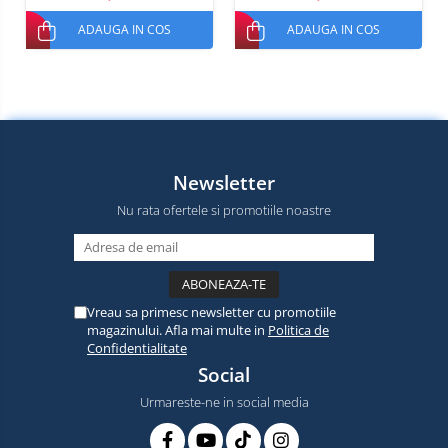
Dual SIM
ID, 8300mAh, 18W, Dual SIM
ADAUGA IN COS
ADAUGA IN COS
Newsletter
Nu rata ofertele si promotiile noastre
Vreau sa primesc newsletter cu promotiile
magazinului. Afla mai multe in
Politica de
Confidentialitate
Social
Urmareste-ne in social media