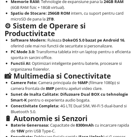
Memorie RAM:
Tehnologie de expansiune pana la
24GB RAM
(6GB RAM fizic + 18GB virtual).
Spatiu de Stocare:
256GB ROM
intern, cu suport pentru card
microSD de pana la
2TB
.
⚙️ Sistem de Operare si
Productivitate
Software Modern:
Ruleaza
DokeOS 5.0 bazat pe Android 16
,
oferind cele mai noi functii de securitate si personalizare.
PC Mode 3.0:
Transforma tableta intr-un laptop pentru o eficienta
sporita in sarcini office.
Functii AI:
Optimizari inteligente pentru baterie, procesare si
organizarea fisierelor.
📸 Multimedia si Conectivitate
Camere Foto:
Camera principala de
16MP
(filmare 1080p) si
camera frontala de
8MP
pentru apeluri video clare.
Sunet de Inalta Calitate:
Difuzoare Dual BOX cu tehnologie
Smart-K
pentru o experienta audio bogata.
Conectivitate Completa:
4G LTE Dual SIM, Wi-Fi 5 dual-band si
Bluetooth 5.0.
🔋 Autonomie si Senzori
Baterie Generoasa:
Capacitate de
8300mAh
cu incarcare rapida
de
18W
prin USB Type-C.
Securitate:
Deblocare faciala rapida (
Face Unlock
) si G-sensor