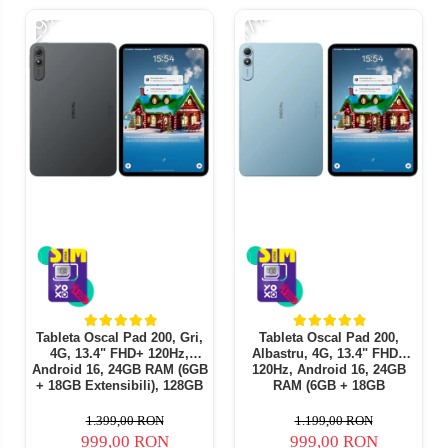
-29%
-17%
-
Tableta Oscal Pad 200, Gri,
Tableta Oscal Pad 200,
4G, 13.4" FHD+ 120Hz,
Albastru, 4G, 13.4" FHD+
Android 16, 24GB RAM (6GB
120Hz, Android 16, 24GB
+ 18GB Extensibili), 128GB
RAM (6GB + 18GB
ROM, Unisoc T7280, 16MP,
Extensibili), 128GB ROM,
PC Mode 3.0, Functii AI,
Unisoc T7280, 16MP, PC
1.399,00 RON
1.199,00 RON
Face ID, 8300mAh, 18W,
Mode 3.0, Functii AI, Face
999,00 RON
999,00 RON