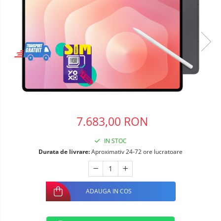
Telefoane mobile Oukitel
Telefoane mobile Ulefone
Telefoane mobile Unihertz
Telefoane mobile Cubot
Telefoane mobile Blackview
Telefoane mobile OSCAL
Telefoane mobile Fossibot
Telefoane mobile Lagenio
Telefoane mobile Samsung
7.683,00 RON
Telefoane mobile iSEN
Telefoane mobile F150
IN STOC
Telefoane mobile HUAWEI
Durata de livrare:
Aproximativ 24-72 ore lucratoare
Telefoane mobile iHunt
Telefoane mobile Xiaomi
Telefoane mobile AGM
ADAUGA IN COS
Telefoane mobile Realme
Telefoane mobile ZTE Nubia