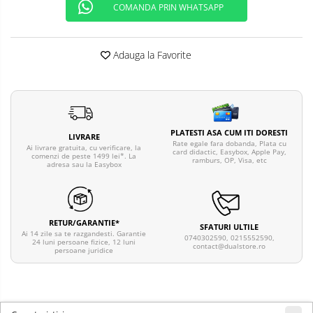
COMANDA PRIN WHATSAPP
Telefoane mobile ALTE BRANDURI
Adauga la Favorite
PLATESTI ASA CUM ITI DORESTI
LIVRARE
Rate egale fara dobanda, Plata cu
Ai livrare gratuita, cu verificare, la
card didactic, Easybox, Apple Pay,
comenzi de peste 1499 lei*. La
ramburs, OP, Visa, etc
adresa sau la Easybox
RETUR/GARANTIE*
SFATURI ULTILE
Ai 14 zile sa te razgandesti. Garantie
0740302590, 0215552590,
24 luni persoane fizice, 12 luni
contact@dualstore.ro
persoane juridice