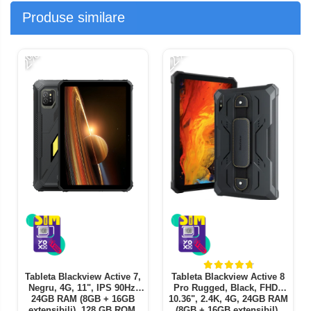
Produse similare
-22%
-
-2%
Tableta Blackview Active 7,
Tableta Blackview Active 8
Negru, 4G, 11", IPS 90Hz,
Pro Rugged, Black, FHD+
24GB RAM (8GB + 16GB
10.36", 2.4K, 4G, 24GB RAM
extensibili), 128 GB ROM,
(8GB + 16GB extensibil),