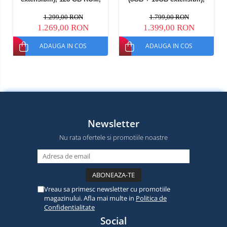
16MP, Night Vision, Android
256GB ROM, Android 15,
15, Helio G81, NFC, PC Mod,
Helio G99, 22000mAh, OTG,
1.299,00 RON
1.799,00 RON
Lumina Camping, 10000
NFC, Dual SIM
1.269,00 RON
1.399,00 RON
mAh, 45W, Dual SIM
ADAUGA IN COS
ADAUGA IN COS
Newsletter
Nu rata ofertele si promotiile noastre
Vreau sa primesc newsletter cu promotiile
magazinului. Afla mai multe in
Politica de
Confidentialitate
Social