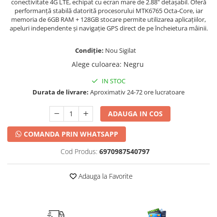
conectivitate 4G LTE, echipat cu ecran mare de 2.88" detașabil. Oferă
performanță stabilă datorită procesorului MTK6765 Octa-Core, iar
memoria de 6GB RAM + 128GB stocare permite utilizarea aplicațiilor,
apeluri independente și navigație GPS direct de pe încheietura mâinii.
Condiție:
Nou Sigilat
Alege culoarea
:
Negru
IN STOC
Durata de livrare:
Aproximativ 24-72 ore lucratoare
ADAUGA IN COS
COMANDA PRIN WHATSAPP
Cod Produs:
6970987540797
Adauga la Favorite