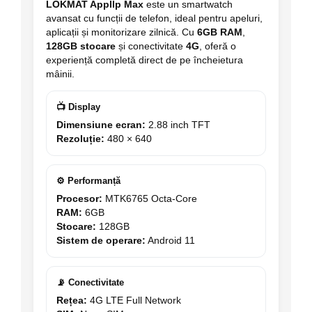
LOKMAT Appllp Max
este un smartwatch
avansat cu funcții de telefon, ideal pentru apeluri,
aplicații și monitorizare zilnică. Cu
6GB RAM
,
128GB stocare
și conectivitate
4G
, oferă o
experiență completă direct de pe încheietura
mâinii.
📺 Display
Dimensiune ecran:
2.88 inch TFT
Rezoluție:
480 × 640
⚙️ Performanță
Procesor:
MTK6765 Octa-Core
RAM:
6GB
Stocare:
128GB
Sistem de operare:
Android 11
📡 Conectivitate
Rețea:
4G LTE Full Network