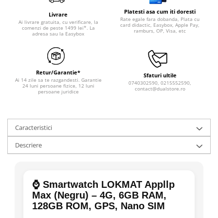
Platesti asa cum iti doresti
Livrare
Rate egale fara dobanda, Plata cu
Ai livrare gratuita, cu verificare, la
card didactic, Easybox, Apple Pay,
comenzi de peste 1499 lei*. La
ramburs, OP, Visa, etc
adresa sau la Easybox
Retur/Garantie*
Sfaturi ultile
Ai 14 zile sa te razgandesti. Garantie
0740302590, 0215552590,
24 luni persoane fizice, 12 luni
contact@dualstore.ro
persoane juridice
Caracteristici
Descriere
⌚ Smartwatch LOKMAT Appllp
Max (Negru) – 4G, 6GB RAM,
128GB ROM, GPS, Nano SIM