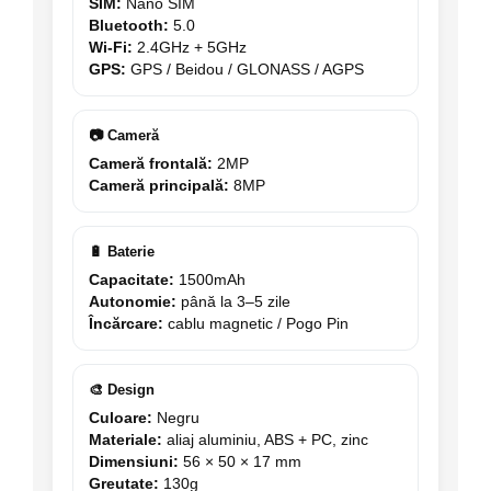
SIM:
Nano SIM
Bluetooth:
5.0
Wi-Fi:
2.4GHz + 5GHz
GPS:
GPS / Beidou / GLONASS / AGPS
📷 Cameră
Cameră frontală:
2MP
Cameră principală:
8MP
🔋 Baterie
Capacitate:
1500mAh
Autonomie:
până la 3–5 zile
Încărcare:
cablu magnetic / Pogo Pin
🎨 Design
Culoare:
Negru
Materiale:
aliaj aluminiu, ABS + PC, zinc
Dimensiuni:
56 × 50 × 17 mm
Greutate:
130g