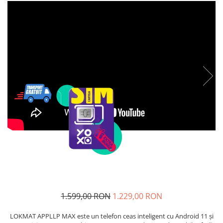
Telefoane mobile Unihertz
Telefoane mobile Cubot
Telefoane mobile Blackview
Telefoane mobile OSCAL
Telefoane mobile Fossibot
Telefoane mobile Lagenio
Telefoane mobile Samsung
Telefoane mobile iSEN
Telefoane mobile F150
Telefoane mobile HUAWEI
Telefoane mobile iHunt
Telefoane mobile Xiaomi
Telefoane mobile AGM
Telefoane mobile Realme
Telefoane mobile ZTE Nubia
1.599,00 RON
1.229,00 RON
Telefoane mobile ALTE BRANDURI
LOKMAT APPLLP MAX este un telefon ceas inteligent cu Android 11 și