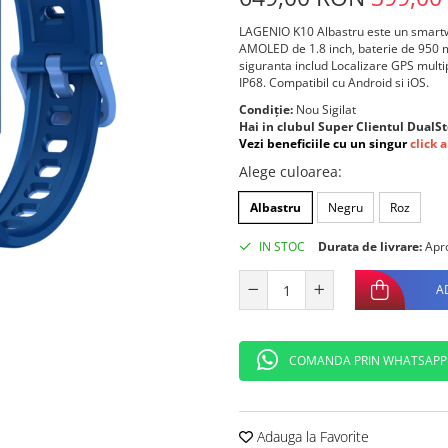
LAGENIO K10 Albastru este un smartwa
AMOLED de 1.8 inch, baterie de 950 mA
siguranta includ Localizare GPS multip
IP68. Compatibil cu Android si iOS.
Condiție:
Nou Sigilat
Hai in clubul Super Clientul DualSt
Vezi beneficiile cu un singur
click a
Alege culoarea
:
Albastru
Negru
Roz
IN STOC
Durata de livrare:
Apro
A
COMANDA PRIN WHATSAPP
Adauga la Favorite