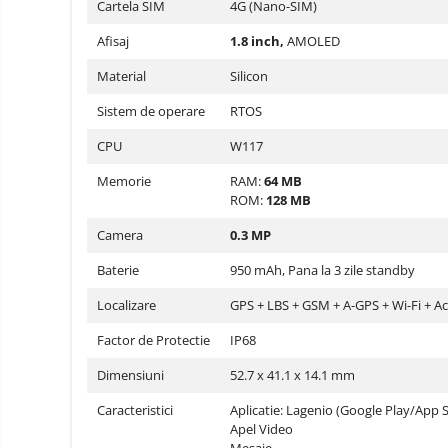
Cartela SIM
4G (Nano-SIM)
Oglinzi auto smart cu camera
Afisaj
1.8 inch,
AMOLED
Camere Supraveghere
Mini Video Camera
Material
Silicon
Accesorii Camere
Sistem de operare
RTOS
Supraveghere
CPU
W117
Casti
Casti Wireless
Memorie
Ceasuri
RAM:
64 MB
ROM:
128 MB
si Inele
Casti cu Fir
smart,
Trotinete
Camera
0.3 MP
bratari
Casti Profesionale
electrice
fitness
si
Baterie
950 mAh, Pana la 3 zile standby
Smartwatch
accesorii
Ceasuri Smart pentru copii
Localizare
GPS + LBS + GSM + A-GPS + Wi-Fi + A
Bratari Fitness
Factor de Protectie
IP68
Inel Smart
Dimensiuni
52.7 x 41.1 x 14.1 mm
Accesorii Smartwatch
Caracteristici
Aplicatie: Lagenio (Google Play/App 
Trotinete
Biciclete
Apel Video