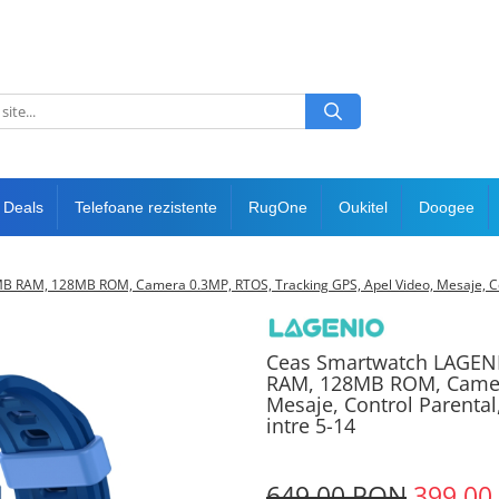
 Deals
Telefoane rezistente
RugOne
Oukitel
Doogee
B RAM, 128MB ROM, Camera 0.3MP, RTOS, Tracking GPS, Apel Video, Mesaje, Cont
Ceas Smartwatch LAGENIO
RAM, 128MB ROM, Camera
Mesaje, Control Parental
intre 5-14
649,00 RON
399,00