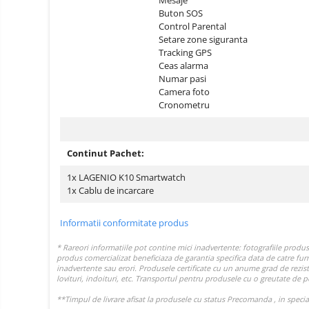
Mesaje
electrice
Piese si accesorii
Buton SOS
Gadgets
Control Parental
Smart Home
Setare zone siguranta
Tracking GPS
Produse Ingrijire Personala
Ceas alarma
Numar pasi
Accesorii Gadgets
Camera foto
Drone cu Camera
Cronometru
Baterii externe
Accesorii Auto
Continut Pachet:
Lifestyle
1x LAGENIO K10 Smartwatch
Boxe Portabile
1x Cablu de incarcare
Cititoare Cod Bare
Informatii conformitate produs
Navigații auto dedicate
Power station - Stații de
energie electrică portabile
Panouri solare portabile
Statii incarcare masini