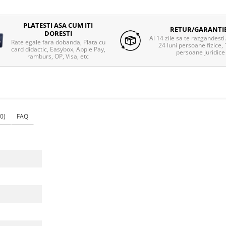
PLATESTI ASA CUM ITI
RETUR/GARANTI
DORESTI
Ai 14 zile sa te razgandesti
Rate egale fara dobanda, Plata cu
24 luni persoane fizice, 
card didactic, Easybox, Apple Pay,
persoane juridice
ramburs, OP, Visa, etc
(0)
FAQ