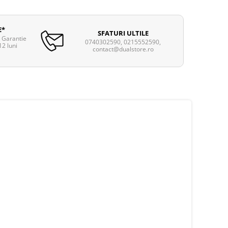
E*
SFATURI ULTILE
. Garantie
0740302590, 0215552590,
12 luni
contact@dualstore.ro