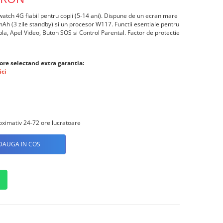
tch 4G fiabil pentru copii (5-14 ani). Dispune de un ecran mare
h (3 zile standby) si un procesor W117. Functii esentiale pentru
la, Apel Video, Buton SOS si Control Parental. Factor de protectie
ore selectand extra garantia:
ici
ximativ 24-72 ore lucratoare
DAUGA IN COS