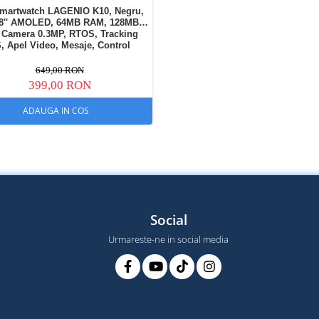
martwatch LAGENIO K10, Negru,
.8'' AMOLED, 64MB RAM, 128MB
Camera 0.3MP, RTOS, Tracking
, Apel Video, Mesaje, Control
ntal, Ceas cu Alarma, 950mAh,
Pentru copii intre 5-14
649,00 RON
399,00 RON
ADAUGA IN COS
Social
Urmareste-ne in social media