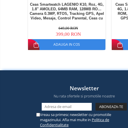
Ceas Smartwatch LAGENIO K10, Roz, 4G,
Ceas S
1.8'' AMOLED, 64MB RAM, 128MB ROM,
4G, 1
Camera 0.3MP, RTOS, Tracking GPS, Apel
ROM, 
Video, Mesaje, Control Parental, Ceas cu
GPS
Alarma, 950mAh, Pentru copii intre 5-14
Pare
649,00 RON
399,00 RON
ADAUGA IN COS
Newsletter
Nu rata ofertele si promotiile noastre
Vreau sa primesc newsletter cu promotiile
magazinului. Afla mai multe in
Politica de
Confidentialitate