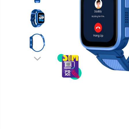
Telefoane mobile Oukitel
Telefoane mobile Ulefone
Telefoane mobile Unihertz
Telefoane mobile Cubot
Telefoane mobile Blackview
Telefoane mobile OSCAL
Telefoane mobile Fossibot
Telefoane mobile Lagenio
Telefoane mobile Samsung
Telefoane mobile iSEN
Telefoane mobile F150
Telefoane mobile HUAWEI
Telefoane mobile iHunt
Telefoane mobile Xiaomi
Telefoane mobile AGM
Telefoane mobile Realme