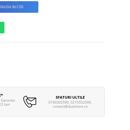
DAUGA IN COS
E*
SFATURI ULTILE
. Garantie
0740302590, 0215552590,
12 luni
contact@dualstore.ro