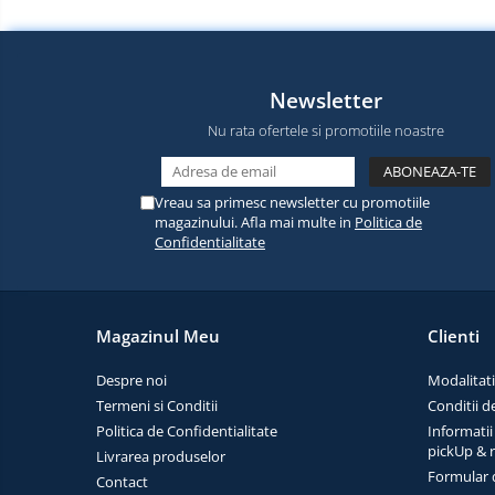
electrice
Piese si accesorii
Gadgets
Smart Home
Produse Ingrijire Personala
Newsletter
Accesorii Gadgets
Nu rata ofertele si promotiile noastre
Drone cu Camera
Baterii externe
Vreau sa primesc newsletter cu promotiile
magazinului. Afla mai multe in
Politica de
Accesorii Auto
Confidentialitate
Lifestyle
Boxe Portabile
Cititoare Cod Bare
Magazinul Meu
Clienti
Navigații auto dedicate
Despre noi
Modalitati
Power station - Stații de
Termeni si Conditii
Conditii d
energie electrică portabile
Politica de Confidentialitate
Informatii
Panouri solare portabile
pickUp & 
Livrarea produselor
Statii incarcare masini
Formular 
Contact