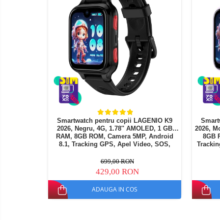
Oglinzi auto smart cu camera
Camere Supraveghere
Mini Video Camera
Accesorii Camere
Supraveghere
Casti
Casti Wireless
Ceasuri
si Inele
Casti cu Fir
smart,
Trotinete
bratari
Casti Profesionale
Smartwatch pentru copii LAGENIO K9
electrice
Smartwat
fitness
2026, Negru, 4G, 1.78'' AMOLED, 1 GB
2026, M
si
Smartwatch
RAM, 8GB ROM, Camera 5MP, Android
8GB R
accesorii
8.1, Tracking GPS, Apel Video, SOS,
Trackin
Ceasuri Smart pentru copii
Control Parental, Asistent AI, 700mAh
Pa
699,00 RON
Bratari Fitness
429,00 RON
Inel Smart
ADAUGA IN COS
Accesorii Smartwatch
Trotinete
Biciclete