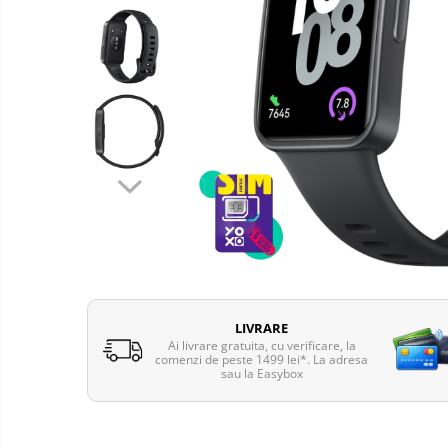
Telefoane mobile Oukitel
Telefoane mobile Ulefone
Telefoane mobile Unihertz
Telefoane mobile Cubot
Telefoane mobile Blackview
Telefoane mobile OSCAL
Telefoane mobile Fossibot
Telefoane mobile Lagenio
Telefoane mobile Samsung
Telefoane mobile iSEN
Telefoane mobile F150
Telefoane mobile HUAWEI
LIVRARE
Telefoane mobile iHunt
Ai livrare gratuita, cu verificare, la
comenzi de peste 1499 lei*. La adresa
Telefoane mobile Xiaomi
sau la Easybox
Telefoane mobile AGM
Telefoane mobile Realme