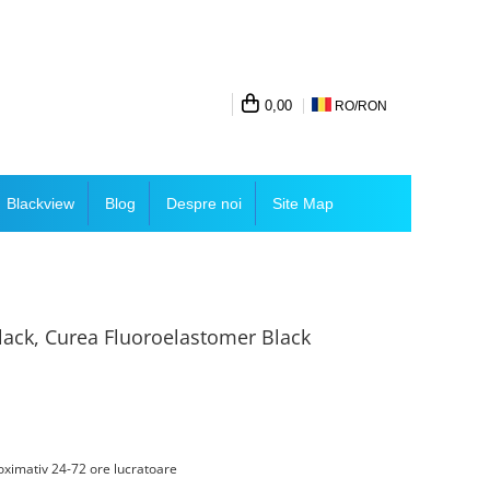
0,00
RO/
RON
Blackview
Blog
Despre noi
Site Map
ack, Curea Fluoroelastomer Black
ximativ 24-72 ore lucratoare