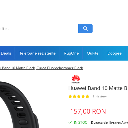
 Deals
Telefoane rezistente
RugOne
Oukitel
Doogee
 Band 10 Matte Black, Curea Fluoroelastomer Black
Huawei Band 10 Matte Bl
1 Review
157,00 RON
IN STOC
Durata de livrare:
Apro