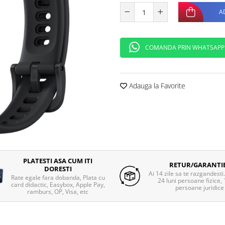
A
COMANDA PRIN WHATSAPP
Adauga la Favorite
PLATESTI ASA CUM ITI
RETUR/GARANTI
DORESTI
Ai 14 zile sa te razgandesti
Rate egale fara dobanda, Plata cu
24 luni persoane fizice, 
card didactic, Easybox, Apple Pay,
persoane juridice
ramburs, OP, Visa, etc