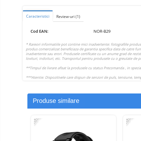
Telefoane mobile ZTE Nubia
Telefoane mobile ALTE
Caracteristici
Review-uri
(1)
BRANDURI
Tablete PC, mini PC si
Cod EAN:
NOR-B29
laptopuri
Tablete PC
Tablete pc cu proiector video
Tablete rezistente
Tablete pentru copii
Laptop-uri
Monitoare pc
Mini Pc
Produse similare
Accesorii
-39%
-39%
TV si Proiectoare Smart
Camere auto, home si sport
Camere auto DVR