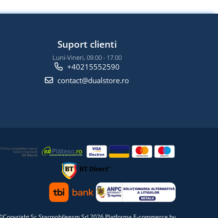
Suport clienti
Luni-Vineri, 09.00 - 17.00
+40215552590
contact@dualstore.ro
©Copyright Sc Starmobilegsm Srl 2026
Platforma E-commerce by