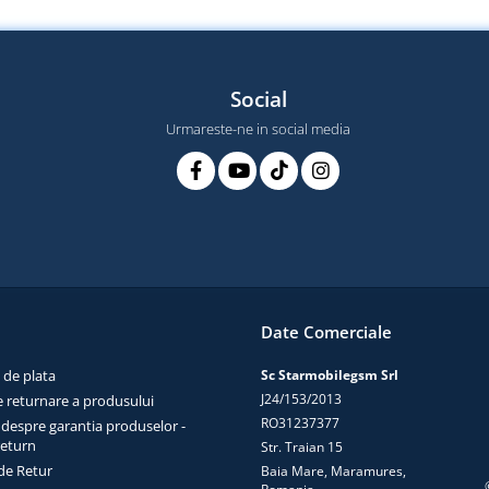
Social
Urmareste-ne in social media
Date Comerciale
 de plata
Sc Starmobilegsm Srl
J24/153/2013
e returnare a produsului
RO31237377
 despre garantia produselor -
return
Str. Traian 15
de Retur
Baia Mare, Maramures,