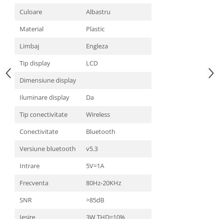
Culoare
Albastru
Material
Plastic
Limbaj
Engleza
Tip display
LCD
Dimensiune display
Iluminare display
Da
Tip conectivitate
Wireless
Conectivitate
Bluetooth
Versiune bluetooth
v5.3
Intrare
5V=1A
Frecventa
80Hz-20KHz
SNR
>85dB
Iesire
3W THD=10%