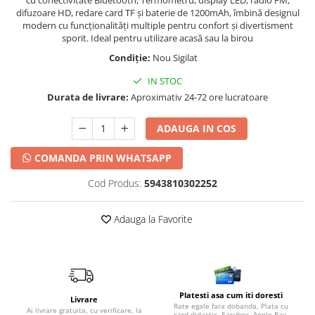
difuzoare HD, redare card TF și baterie de 1200mAh, îmbină designul
modern cu funcționalități multiple pentru confort și divertisment
sporit. Ideal pentru utilizare acasă sau la birou
Condiție:
Nou Sigilat
IN STOC
Durata de livrare:
Aproximativ 24-72 ore lucratoare
ADAUGA IN COS
COMANDA PRIN WHATSAPP
Cod Produs:
5943810302252
Adauga la Favorite
Platesti asa cum iti doresti
Livrare
Rate egale fara dobanda, Plata cu
Ai livrare gratuita, cu verificare, la
card didactic, Easybox, Apple Pay,