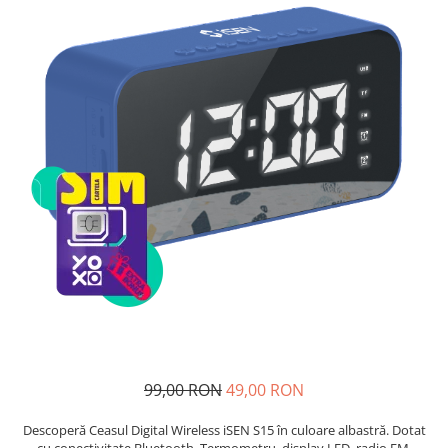
Telefoane mobile Unihertz
Telefoane mobile Cubot
Telefoane mobile Blackview
Telefoane mobile OSCAL
Telefoane mobile Fossibot
Telefoane mobile Lagenio
Telefoane mobile Samsung
Telefoane mobile iSEN
Telefoane mobile F150
Telefoane mobile HUAWEI
Telefoane mobile iHunt
Telefoane mobile Xiaomi
Telefoane mobile AGM
Telefoane mobile Realme
Telefoane mobile ZTE Nubia
99,00 RON
49,00 RON
Telefoane mobile ALTE BRANDURI
Descoperă Ceasul Digital Wireless iSEN S15 în culoare albastră. Dotat
cu conectivitate Bluetooth, Termometru, display LED, radio FM,