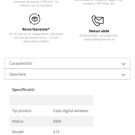
comenzi de peste 1499 lei*. La
ramburs, OP, Visa, etc
adresa sau la Easybox
Retur/Garantie*
Sfaturi ultile
Ai 14 zile sa te razgandesti. Garantie
0740302590, 0215552590,
24 luni persoane fizice, 12 luni
contact@dualstore.ro
persoane juridice
Caracteristici
Descriere
Specificatii:
Tip produs
Ceas digital wireless
Marca
iSEN
Model
S15