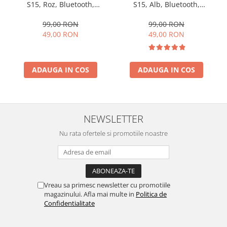
S15, Roz, Bluetooth,
S15, Alb, Bluetooth,
Termometru, Display Led,
Termometru, Display Led,
Alarma, Radio FM,
Alarma, Radio FM,
99,00 RON
99,00 RON
Difuzoare HD, Redare TF
Difuzoare HD, Redare TF
49,00 RON
49,00 RON
Card, 1200mAh
Card, 1200mAh
ADAUGA IN COS
ADAUGA IN COS
NEWSLETTER
Nu rata ofertele si promotiile noastre
Vreau sa primesc newsletter cu promotiile
magazinului. Afla mai multe in
Politica de
Confidentialitate