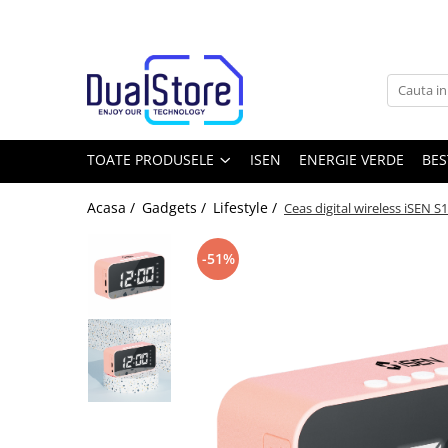
Toate Produsele
Noutati
Best Deals
Producatori Telefoane Mobila
TOATE PRODUSELE
ISEN
ENERGIE VERDE
BES
Telefoane mobile
Acasa /
Gadgets /
Lifestyle /
Ceas digital wireless iSEN 
Toate ( smart si clasice )
Telefoane Rezistente
-51%
Telefoane cu proiector video
Telefoane (Smartphone) 5G
Telefoane cu camera termica
Telefoane clasice
Piese si accesorii telefoane mobile
Producatori telefoane