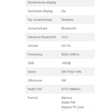
Dimensiune display
Camere Supraveghere
Iluminare display
Da
Mini Video Camera
Tip conectivitate
Wireless
Accesorii Camere Supraveghere
Conectivitate
Bluetooth
Casti
Casti Wireless
Versiune bluetooth
v5.3
Casti cu Fir
Intrare
5V=1A
Casti Profesionale
Frecventa
80Hz-20KHz
Ceasuri si Inele smart, bratari
SNR
>85dB
fitness
Smartwatch
Iesire
3W THD=10%
Ceasuri Smart pentru copii
Difuzoare
5W
Bratari Fitness
Radio FM
87.5-108MHz
Inel Smart
Functii
Alarma
Accesorii Smartwatch
Radio FM
Redare TF Card
Trotinete electrice si accesorii