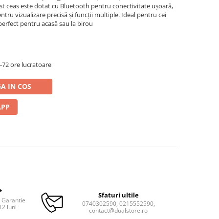
t ceas este dotat cu Bluetooth pentru conectivitate ușoară,
ru vizualizare precisă și funcții multiple. Ideal pentru cei
, perfect pentru acasă sau la birou
72 ore lucratoare
A IN COS
APP
*
Sfaturi ultile
. Garantie
0740302590, 0215552590,
12 luni
contact@dualstore.ro