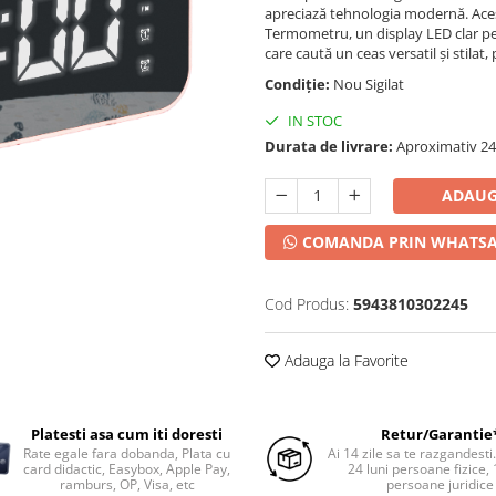
apreciază tehnologia modernă. Aces
Termometru, un display LED clar pent
care caută un ceas versatil și stilat
Condiție:
Nou Sigilat
IN STOC
Durata de livrare:
Aproximativ 24-
ADAUG
COMANDA PRIN WHATS
Cod Produs:
5943810302245
Adauga la Favorite
Platesti asa cum iti doresti
Retur/Garantie
Rate egale fara dobanda, Plata cu
Ai 14 zile sa te razgandesti
card didactic, Easybox, Apple Pay,
24 luni persoane fizice, 
ramburs, OP, Visa, etc
persoane juridice