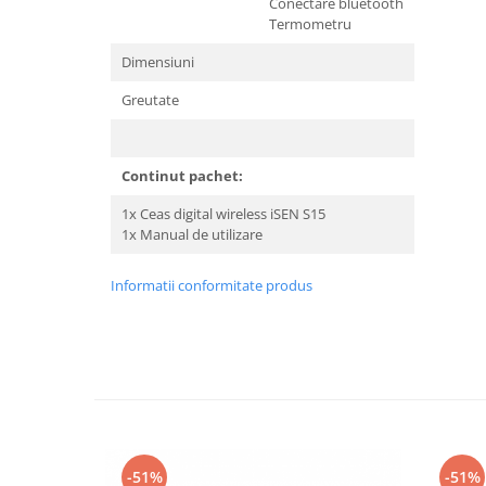
Conectare bluetooth
Trotinete
Termometru
Piese si accesorii
Dimensiuni
Biciclete electrice
Greutate
Gadgets
Smart Home
Continut pachet:
Produse Ingrijire Personala
Accesorii Gadgets
1x Ceas digital wireless iSEN S15
1x Manual de utilizare
Drone cu Camera
Baterii externe
Informatii conformitate produs
Accesorii Auto
Lifestyle
Boxe Portabile
Cititoare Cod Bare
Navigații auto dedicate
-51%
Power station - Stații de energie
-51%