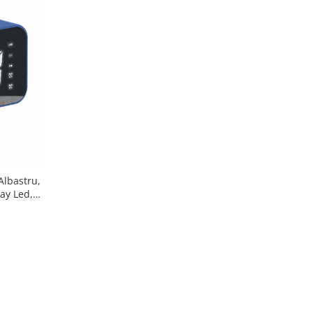
Albastru,
ay Led,
D, Redare