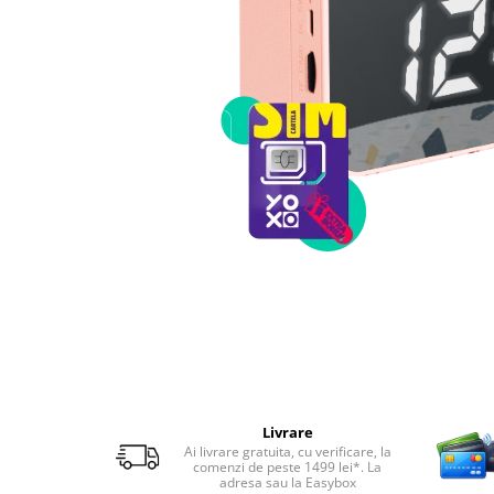
Telefoane mobile RugOne
Telefoane mobile Doogee
Telefoane mobile Oukitel
Telefoane mobile Ulefone
Telefoane mobile Unihertz
Telefoane mobile Cubot
Telefoane mobile Blackview
Telefoane mobile OSCAL
Telefoane mobile Fossibot
Telefoane mobile Lagenio
Telefoane mobile Samsung
Telefoane mobile iSEN
Telefoane mobile F150
Telefoane mobile HUAWEI
Telefoane mobile iHunt
Livrare
Telefoane mobile Xiaomi
Ai livrare gratuita, cu verificare, la
comenzi de peste 1499 lei*. La
Telefoane mobile AGM
adresa sau la Easybox