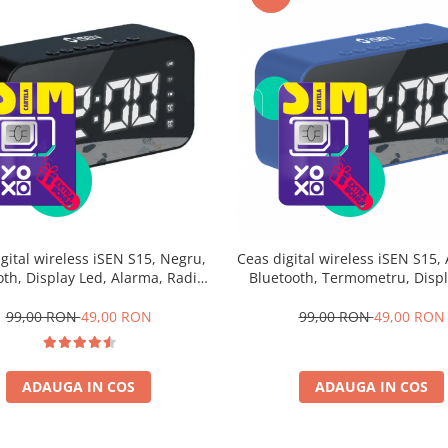
gital wireless iSEN S15, Negru,
Ceas digital wireless iSEN S15, 
oth, Display Led, Alarma, Radio
Bluetooth, Termometru, Displ
ifuzoare HD, Redare TF Card,
Alarma, Radio FM, Difuzoare H
1200mAh
TF Card, 1200mAh
99,00 RON
49,00 RON
99,00 RON
49,00 RON
ADAUGA IN COS
ADAUGA IN COS