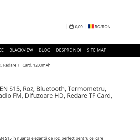
0,00
RO/
RON
EE
BLACKVIEW
BLOG
DESPRE NOI
SITE MAP
HD, Redare TF Card, 1200mAh
iSEN S15, Roz, Bluetooth, Termometru,
adio FM, Difuzoare HD, Redare TF Card,
EN S15 în nuanța elegantă de roz, perfect pentru cei care