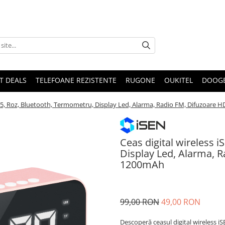
T DEALS
TELEFOANE REZISTENTE
RUGONE
OUKITEL
DOOG
S15, Roz, Bluetooth, Termometru, Display Led, Alarma, Radio FM, Difuzoare 
Ceas digital wireless 
Display Led, Alarma, R
1200mAh
99,00 RON
49,00 RON
Descoperă ceasul digital wireless iS