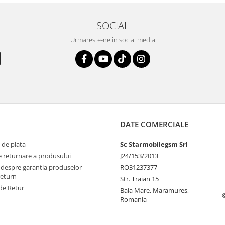
SOCIAL
Urmareste-ne in social media
DATE COMERCIALE
 de plata
Sc Starmobilegsm Srl
e returnare a produsului
J24/153/2013
 despre garantia produselor -
RO31237377
return
Str. Traian 15
de Retur
Baia Mare, Maramures,
Romania