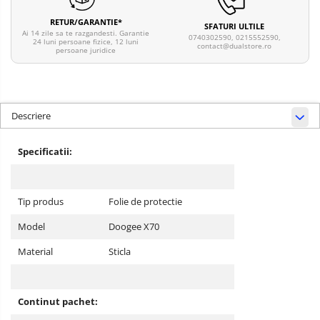
RETUR/GARANTIE*
SFATURI ULTILE
Ai 14 zile sa te razgandesti. Garantie
0740302590, 0215552590,
24 luni persoane fizice, 12 luni
contact@dualstore.ro
persoane juridice
Descriere
Specificatii:
Tip produs
Folie de protectie
Model
Doogee X70
Material
Sticla
Continut pachet: