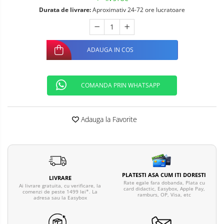
Telefoane mobile ALTE BRANDURI
Durata de livrare:
Aproximativ 24-72 ore lucratoare
ADAUGA IN COS
COMANDA PRIN WHATSAPP
Adauga la Favorite
PLATESTI ASA CUM ITI DORESTI
LIVRARE
Rate egale fara dobanda, Plata cu
Ai livrare gratuita, cu verificare, la
card didactic, Easybox, Apple Pay,
comenzi de peste 1499 lei*. La
ramburs, OP, Visa, etc
adresa sau la Easybox