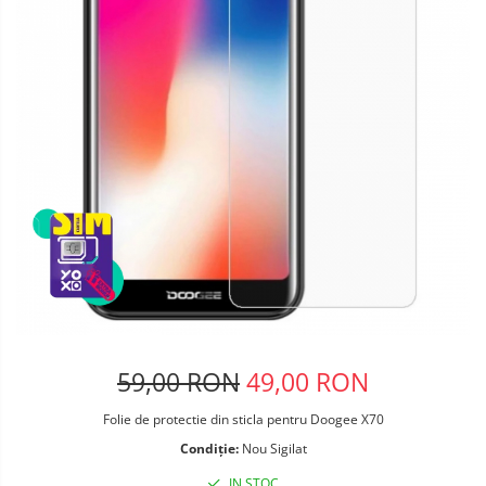
Telefoane mobile Oukitel
Telefoane mobile Ulefone
Telefoane mobile Unihertz
Telefoane mobile Cubot
Telefoane mobile Blackview
Telefoane mobile OSCAL
Telefoane mobile Fossibot
Telefoane mobile Lagenio
Telefoane mobile Samsung
Telefoane mobile iSEN
Telefoane mobile F150
Telefoane mobile HUAWEI
Telefoane mobile iHunt
59,00 RON
49,00 RON
Telefoane mobile Xiaomi
Telefoane mobile AGM
Folie de protectie din sticla pentru Doogee X70
Telefoane mobile Realme
Condiție:
Nou Sigilat
Telefoane mobile ZTE Nubia
IN STOC