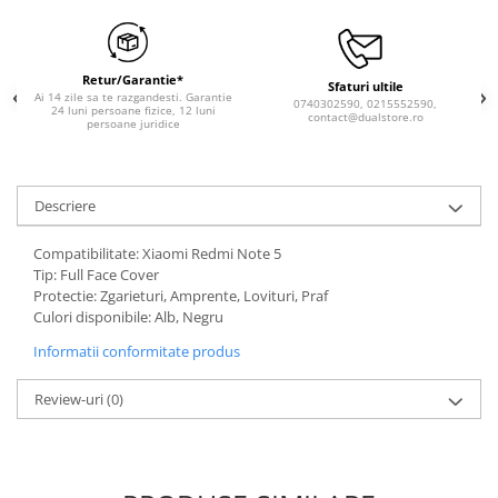
Retur/Garantie*
Sfaturi ultile
Ai 14 zile sa te razgandesti. Garantie
0740302590, 0215552590,
24 luni persoane fizice, 12 luni
contact@dualstore.ro
persoane juridice
Descriere
Compatibilitate: Xiaomi Redmi Note 5
Tip: Full Face Cover
Protectie: Zgarieturi, Amprente, Lovituri, Praf
Culori disponibile: Alb, Negru
Informatii conformitate produs
Review-uri
(0)