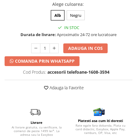
Alege culoarea
:
Alb
Negru
IN STOC
Durata de livrare:
Aproximativ 24-72 ore lucratoare
ADAUGA IN COS
COMANDA PRIN WHATSAPP
Cod Produs:
accesorii telefoane-1608-3594
Adauga la Favorite
Platesti asa cum iti doresti
Livrare
Rate egale fara dobanda, Plata cu
Ai livrare gratuita, cu verificare, la
card didactic, Easybox, Apple Pay,
comenzi de peste 1499 lei*. La
ramburs, OP, Visa, etc
adresa sau la Easybox