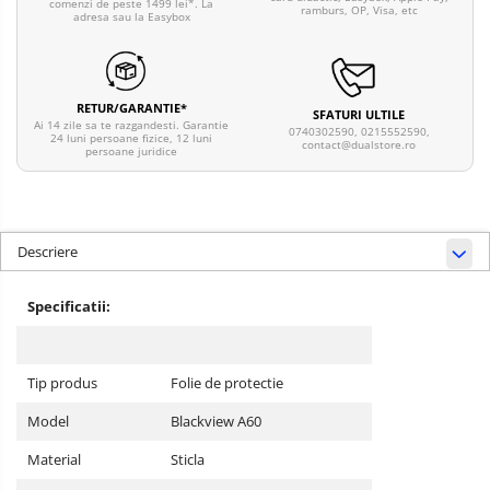
comenzi de peste 1499 lei*. La
ramburs, OP, Visa, etc
adresa sau la Easybox
RETUR/GARANTIE*
SFATURI ULTILE
Ai 14 zile sa te razgandesti. Garantie
0740302590, 0215552590,
24 luni persoane fizice, 12 luni
contact@dualstore.ro
persoane juridice
Descriere
Specificatii:
Tip produs
Folie de protectie
Model
Blackview A60
Material
Sticla