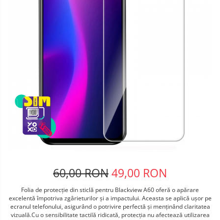
Telefoane mobile Oukitel
Telefoane mobile Ulefone
Telefoane mobile Unihertz
Telefoane mobile Cubot
Telefoane mobile Blackview
Telefoane mobile OSCAL
Telefoane mobile Fossibot
Telefoane mobile Lagenio
Telefoane mobile Samsung
Telefoane mobile iSEN
Telefoane mobile F150
Telefoane mobile HUAWEI
Telefoane mobile iHunt
60,00 RON
49,00 RON
Telefoane mobile Xiaomi
Telefoane mobile AGM
Folia de protecție din sticlă pentru Blackview A60 oferă o apărare
excelentă împotriva zgârieturilor și a impactului. Aceasta se aplică ușor pe
Telefoane mobile Realme
ecranul telefonului, asigurând o potrivire perfectă și menținând claritatea
Telefoane mobile ZTE Nubia
vizuală.Cu o sensibilitate tactilă ridicată, protecția nu afectează utilizarea