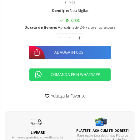
zilnică
Telefoane mobile ALTE BRANDURI
Condiție:
Nou Sigilat
IN STOC
Durata de livrare:
Aproximativ 24-72 ore lucratoare
ADAUGA IN COS
COMANDA PRIN WHATSAPP
Adauga la Favorite
PLATESTI ASA CUM ITI DORESTI
LIVRARE
Rate egale fara dobanda, Plata cu
Ai livrare gratuita, cu verificare, la
card didactic, Easybox, Apple Pay,