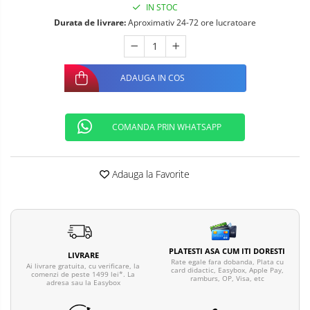
IN STOC
Telefoane mobile ALTE BRANDURI
Durata de livrare:
Aproximativ 24-72 ore lucratoare
ADAUGA IN COS
COMANDA PRIN WHATSAPP
Adauga la Favorite
PLATESTI ASA CUM ITI DORESTI
LIVRARE
Rate egale fara dobanda, Plata cu
Ai livrare gratuita, cu verificare, la
card didactic, Easybox, Apple Pay,
comenzi de peste 1499 lei*. La
ramburs, OP, Visa, etc
adresa sau la Easybox