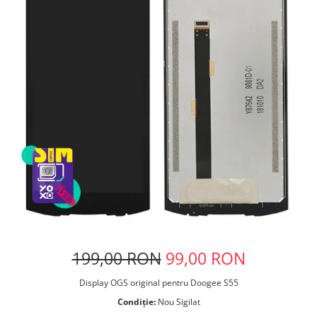
Telefoane mobile Oukitel
Telefoane mobile Ulefone
Telefoane mobile Unihertz
Telefoane mobile Cubot
Telefoane mobile Blackview
Telefoane mobile OSCAL
Telefoane mobile Fossibot
Telefoane mobile Lagenio
Telefoane mobile Samsung
Telefoane mobile iSEN
Telefoane mobile F150
Telefoane mobile HUAWEI
Telefoane mobile iHunt
Telefoane mobile Xiaomi
199,00 RON
99,00 RON
Telefoane mobile AGM
Display OGS original pentru Doogee S55
Telefoane mobile Realme
Condiție:
Nou Sigilat
Telefoane mobile ZTE Nubia