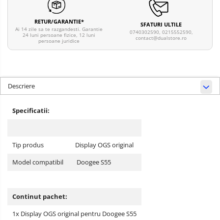
RETUR/GARANTIE*
SFATURI ULTILE
Ai 14 zile sa te razgandesti. Garantie
0740302590, 0215552590,
24 luni persoane fizice, 12 luni
contact@dualstore.ro
persoane juridice
Descriere
Specificatii:
Tip produs
Display OGS original
Model compatibil
Doogee S55
Continut pachet:
1x Display OGS original pentru Doogee S55