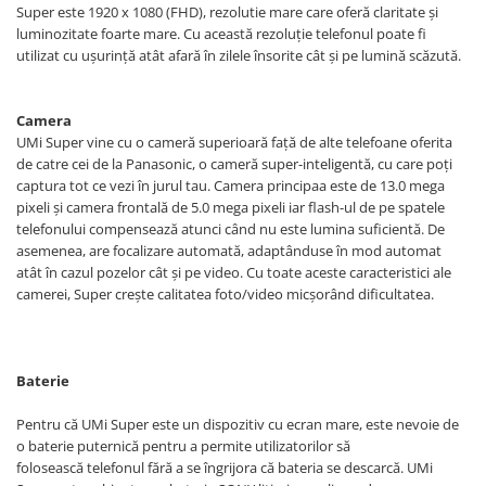
Super este 1920 x 1080 (FHD), rezolutie mare care oferă claritate și
luminozitate foarte mare. Cu această rezoluție telefonul poate fi
utilizat cu ușurință atât afară în zilele însorite cât și pe lumină scăzută.
Camera
UMi Super vine cu o cameră superioară față de alte telefoane oferita
de catre cei de la Panasonic, o cameră super-inteligentă, cu care poți
captura tot ce vezi în jurul tau. Camera principaa este de 13.0 mega
pixeli și camera frontală de 5.0 mega pixeli iar flash-ul de pe spatele
telefonului compensează atunci când nu este lumina suficientă. De
asemenea, are focalizare automată, adaptânduse în mod automat
atât în cazul pozelor cât și pe video. Cu toate aceste caracteristici ale
camerei, Super crește calitatea foto/video micșorând dificultatea.
Baterie
Pentru că UMi Super este un dispozitiv cu ecran mare, este nevoie de
o baterie puternică pentru a permite utilizatorilor să
folosească telefonul fără a se îngrijora că bateria se descarcă. UMi