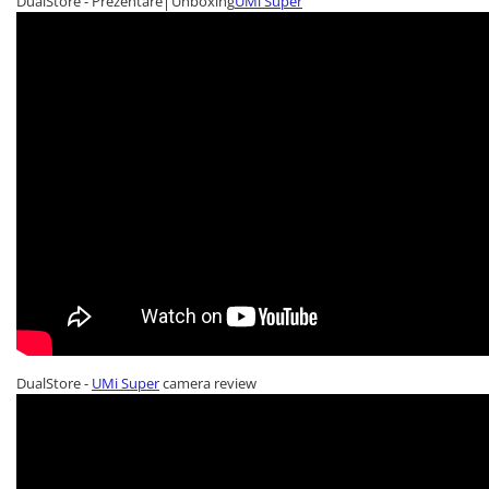
DualStore - Prezentare│Unboxing
UMi Super
DualStore -
UMi Super
camera review