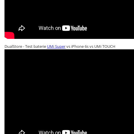
DualStore - Test baterie
UMi Super
vs iPhone 6s vs UMi TOUCH