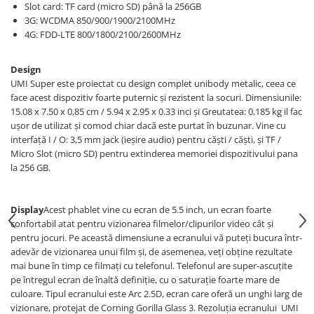
Slot card: TF card (micro SD) până la 256GB
3G: WCDMA 850/900/1900/2100MHz
4G: FDD-LTE 800/1800/2100/2600MHz
Design
UMI Super este proiectat cu design complet unibody metalic, ceea ce
face acest dispozitiv foarte puternic și rezistent la socuri. Dimensiunile:
15.08 x 7.50 x 0,85 cm / 5.94 x 2.95 x 0.33 inci și Greutatea: 0,185 kg il fac
ușor de utilizat și comod chiar dacă este purtat în buzunar. Vine cu
interfață I / O: 3,5 mm jack (ieșire audio) pentru căști / căști, și TF /
Micro Slot (micro SD) pentru extinderea memoriei dispozitivului pana
la 256 GB.
Display
Acest phablet vine cu ecran de 5.5 inch, un ecran foarte
confortabil atat pentru vizionarea filmelor/clipurilor video cât și
pentru jocuri. Pe această dimensiune a ecranului vă puteți bucura într-
adevăr de vizionarea unui film și, de asemenea, veți obține rezultate
mai bune în timp ce filmați cu telefonul. Telefonul are super-ascuțite
pe întregul ecran de înaltă definiție, cu o saturație foarte mare de
culoare. Tipul ecranului este Arc 2.5D, ecran care oferă un unghi larg de
vizionare, protejat de Corning Gorilla Glass 3. Rezoluția ecranului UMI