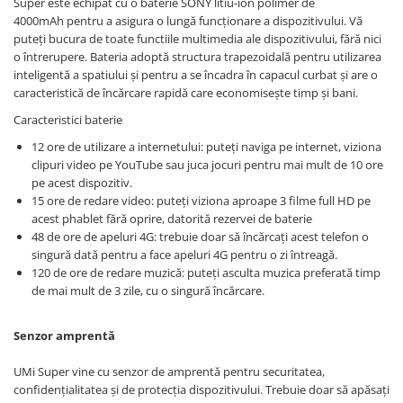
Super este echipat cu o baterie SONY litiu-ion polimer de
4000mAh pentru a asigura o lungă funcționare a dispozitivului. Vă
puteți bucura de toate functiile multimedia ale dispozitivului, fără nici
o întrerupere. Bateria adoptă structura trapezoidală pentru utilizarea
inteligentă a spatiului și pentru a se încadra în capacul curbat și are o
caracteristică de încărcare rapidă care economisește timp și bani.
Caracteristici baterie
12 ore de utilizare a internetului: puteți naviga pe internet, viziona
clipuri video pe YouTube sau juca jocuri pentru mai mult de 10 ore
pe acest dispozitiv.
15 ore de redare video: puteți viziona aproape 3 filme full HD pe
acest phablet fără oprire, datorită rezervei de baterie
48 de ore de apeluri 4G: trebuie doar să încărcați acest telefon o
singură dată pentru a face apeluri 4G pentru o zi întreagă.
120 de ore de redare muzică: puteți asculta muzica preferată timp
de mai mult de 3 zile, cu o singură încărcare.
Senzor amprentă
UMi Super vine cu senzor de amprentă pentru securitatea,
confidențialitatea și de protecția dispozitivului. Trebuie doar să apăsați