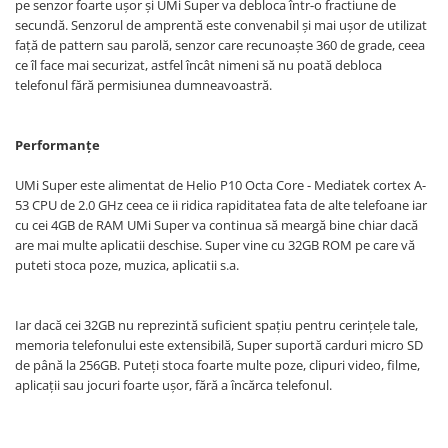
pe senzor foarte ușor și UMi Super va debloca într-o fractiune de
secundă. Senzorul de amprentă este convenabil și mai ușor de utilizat
față de pattern sau parolă, senzor care recunoaște 360 de grade, ceea
ce îl face mai securizat, astfel încât nimeni să nu poată debloca
telefonul fără permisiunea dumneavoastră.
Performanțe
UMi Super este alimentat de Helio P10 Octa Core - Mediatek cortex A-
53 CPU de 2.0 GHz ceea ce ii ridica rapiditatea fata de alte telefoane iar
cu cei 4GB de RAM UMi Super va continua să meargă bine chiar dacă
are mai multe aplicatii deschise. Super vine cu 32GB ROM pe care vă
puteti stoca poze, muzica, aplicatii s.a.
Iar dacă cei 32GB nu reprezintă suficient spațiu pentru cerințele tale,
memoria telefonului este extensibilă, Super suportă carduri micro SD
de până la 256GB. Puteți stoca foarte multe poze, clipuri video, filme,
aplicații sau jocuri foarte ușor, fără a încărca telefonul.