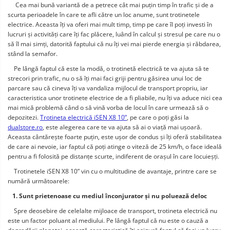
     Cea mai bună variantă de a petrece cât mai puțin timp în trafic și de a 
Telefoane mobile ALTE BRANDURI
scurta perioadele în care te afli către un loc anume, sunt trotinetele 
electrice. Aceasta îți va oferi mai mult timp, timp pe care îl poți investi în 
lucruri și activități care îți fac plăcere, luând în calcul și stresul pe care nu o 
să îl mai simți, datorită faptului că nu îți vei mai pierde energia și răbdarea, 
stând la semafor.
    Pe lângă faptul că este la modă, o trotinetă electrică te va ajuta să te 
strecori prin trafic, nu o să îți mai faci griji pentru găsirea unui loc de 
parcare sau că cineva îți va vandaliza mijlocul de transport propriu, iar 
caracteristica unor trotinete electrice de a fi pliabile, nu îți va aduce nici cea 
mai mică problemă când o să vină vorba de locul în care urmează să o 
depozitezi. 
Trotineta electrică iSEN X8 10”
, pe care o poți găsi la 
dualstore.ro
, este alegerea care te va ajuta să ai o viață mai ușoară. 
Aceasta cântărește foarte puțin, este ușor de condus și îți oferă stabilitatea 
de care ai nevoie, iar faptul că poți atinge o viteză de 25 km/h, o face ideală 
pentru a fi folosită pe distanțe scurte, indiferent de orașul în care locuieșți.
    Trotinetele iSEN X8 10” vin cu o multitudine de avantaje, printre care se 
numără următoarele:
   1. Sunt prietenoase cu mediul înconjurator și nu poluează deloc
    Spre deosebire de celelalte mijloace de transport, trotineta electrică nu 
este un factor poluant al mediului. Pe lângă faptul că nu este o cauză a 