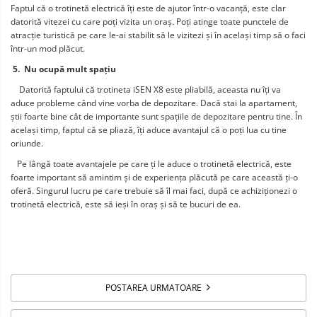
Faptul că o trotinetă electrică îți este de ajutor într-o vacanță, este clar 
datorită vitezei cu care poți vizita un oraș. Poți atinge toate punctele de 
atracție turistică pe care le-ai stabilit să le vizitezi și în același timp să o faci 
într-un mod plăcut.
 5.  Nu ocupă mult spațiu
    Datorită faptului că trotineta iSEN X8 este pliabilă, aceasta nu îți va 
aduce probleme când vine vorba de depozitare. Dacă stai la apartament, 
știi foarte bine cât de importante sunt spațiile de depozitare pentru tine. În 
același timp, faptul că se pliază, îți aduce avantajul că o poți lua cu tine 
oriunde.
   Pe lângă toate avantajele pe care ți le aduce o trotinetă electrică, este 
foarte important să amintim și de experiența plăcută pe care această ți-o 
oferă. Singurul lucru pe care trebuie să îl mai faci, după ce achiziționezi o 
trotinetă electrică, este să ieși în oraș și să te bucuri de ea.
POSTAREA URMATOARE