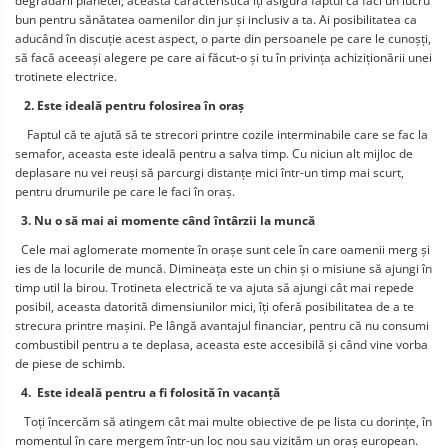
degradării planetei, această caracteristică îți asigură faptul că faci un lucru 
bun pentru sănătatea oamenilor din jur și inclusiv a ta. Ai posibilitatea ca 
aducând în discuție acest aspect, o parte din persoanele pe care le cunoșți, 
să facă aceeași alegere pe care ai făcut-o și tu în privința achiziționării unei 
trotinete electrice.
   2. Este ideală pentru folosirea în oraș
    Faptul că te ajută să te strecori printre cozile interminabile care se fac la 
semafor, aceasta este ideală pentru a salva timp. Cu niciun alt mijloc de 
deplasare nu vei reuși să parcurgi distanțe mici într-un timp mai scurt, 
pentru drumurile pe care le faci în oraș.
  3. Nu o să mai ai momente când întârzii la muncă
  Cele mai aglomerate momente în orașe sunt cele în care oamenii merg și 
ies de la locurile de muncă. Dimineața este un chin și o misiune să ajungi în 
timp util la birou. Trotineta electrică te va ajuta să ajungi cât mai repede 
posibil, aceasta datorită dimensiunilor mici, îți oferă posibilitatea de a te 
strecura printre mașini. Pe lângă avantajul financiar, pentru că nu consumi 
combustibil pentru a te deplasa, aceasta este accesibilă și când vine vorba 
de piese de schimb.
  4.  Este ideală pentru a fi folosită în vacanță
   Toți încercăm să atingem cât mai multe obiective de pe lista cu dorințe, în 
momentul în care mergem într-un loc nou sau vizităm un oraș european. 