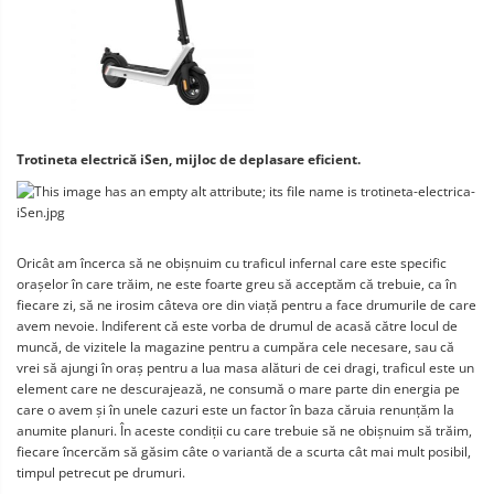
Telefoane mobile Oukitel
Telefoane mobile Ulefone
Telefoane mobile Unihertz
Telefoane mobile Cubot
Telefoane mobile Blackview
Telefoane mobile OSCAL
Trotineta electrică iSen, mijloc de deplasare eficient.
Telefoane mobile Fossibot
Telefoane mobile Lagenio
Telefoane mobile Samsung
Oricât am încerca să ne obișnuim cu traficul infernal care este specific 
Telefoane mobile iSEN
orașelor în care trăim, ne este foarte greu să acceptăm că trebuie, ca în 
Telefoane mobile F150
fiecare zi, să ne irosim câteva ore din viață pentru a face drumurile de care 
avem nevoie. Indiferent că este vorba de drumul de acasă către locul de 
Telefoane mobile HUAWEI
muncă, de vizitele la magazine pentru a cumpăra cele necesare, sau că 
Telefoane mobile iHunt
vrei să ajungi în oraș pentru a lua masa alături de cei dragi, traficul este un 
Telefoane mobile Xiaomi
element care ne descurajează, ne consumă o mare parte din energia pe 
care o avem și în unele cazuri este un factor în baza căruia renunțăm la 
Telefoane mobile AGM
anumite planuri. În aceste condiții cu care trebuie să ne obișnuim să trăim, 
Telefoane mobile Realme
fiecare încercăm să găsim câte o variantă de a scurta cât mai mult posibil, 
timpul petrecut pe drumuri.
Telefoane mobile ZTE Nubia