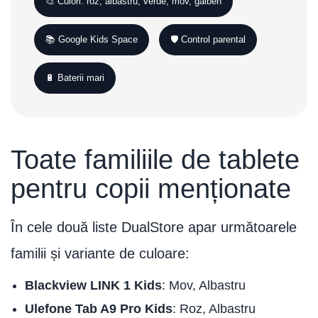
🎨 Culori: roz, albastru, verde, mov, galben
📚 Google Kids Space
🛡️ Control parental
🔋 Baterii mari
Toate familiile de tablete
pentru copii menționate
În cele două liste DualStore apar următoarele
familii și variante de culoare:
Blackview LINK 1 Kids
: Mov, Albastru
Ulefone Tab A9 Pro Kids
: Roz, Albastru