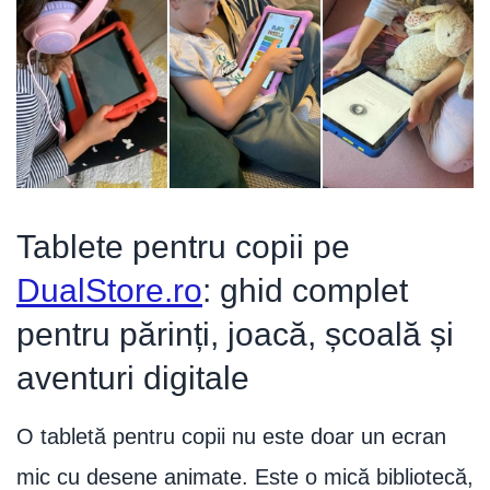
Telefoane mobile Unihertz
Telefoane mobile Cubot
Telefoane mobile Blackview
Telefoane mobile OSCAL
Telefoane mobile Fossibot
Telefoane mobile Lagenio
Telefoane mobile Samsung
Telefoane mobile iSEN
Telefoane mobile F150
Tablete pentru copii pe
Telefoane mobile HUAWEI
DualStore.ro
: ghid complet
Telefoane mobile iHunt
Telefoane mobile Xiaomi
pentru părinți, joacă, școală și
Telefoane mobile AGM
aventuri digitale
Telefoane mobile Realme
Telefoane mobile ZTE Nubia
Telefoane mobile ALTE BRANDURI
O tabletă pentru copii nu este doar un ecran
mic cu desene animate. Este o mică bibliotecă,