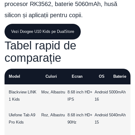
procesor RK3562, baterie 5060mAh, husă
silicon și aplicații pentru copii.
Vezi Doogee U10 Kids pe DualStore
Tabel rapid de
comparație
Model
Culori
Ecran
OS
Baterie
Blackview LINK
Mov, Albastru
8.68 inch HD+
Android
5000mAh
1 Kids
IPS
16
Ulefone Tab A9
Roz, Albastru
8.68 inch HD+
Android
5040mAh
Pro Kids
90Hz
15