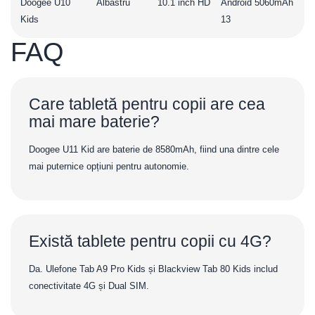
Doogee U10
Albastru
10.1 inch HD
Android
5060mAh
Kids
13
FAQ
Care tabletă pentru copii are cea
mai mare baterie?
Doogee U11 Kid are baterie de 8580mAh, fiind una dintre cele
mai puternice opțiuni pentru autonomie.
Există tablete pentru copii cu 4G?
Da. Ulefone Tab A9 Pro Kids și Blackview Tab 80 Kids includ
conectivitate 4G și Dual SIM.