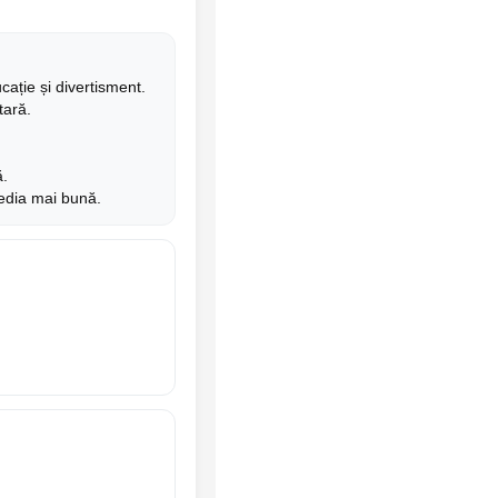
ație și divertisment.
tară.
ă.
edia mai bună.