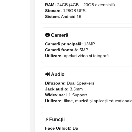
RAM:
24GB (4GB + 20GB extensibili)
Trotinete
Stocare:
128GB UFS
Piese si accesorii
Sistem:
Android 16
Biciclete electrice
Gadgets
📷 Cameră
Smart Home
Cameră principală:
13MP
Produse Ingrijire Personala
Cameră frontală:
5MP
Utilizare:
apeluri video și fotografii
Accesorii Gadgets
Drone cu Camera
🔊 Audio
Baterii externe
Difuzoare:
Dual Speakers
Accesorii Auto
Jack audio:
3.5mm
Lifestyle
Widevine:
L1 Support
Utilizare:
filme, muzică și aplicații educațional
Boxe Portabile
Cititoare Cod Bare
⚡ Funcții
Navigații auto dedicate
Face Unlock:
Da
Power station - Stații de energie