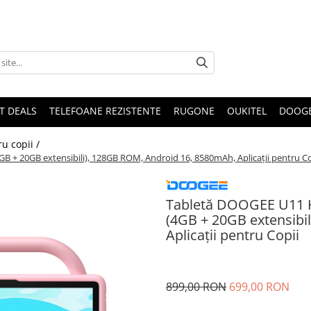
T DEALS
TELEFOANE REZISTENTE
RUGONE
OUKITEL
DOOG
ru copii /
 + 20GB extensibili), 128GB ROM, Android 16, 8580mAh, Aplicații pentru Co
Tabletă DOOGEE U11 K
(4GB + 20GB extensibi
Aplicații pentru Copii
899,00 RON
699,00 RON