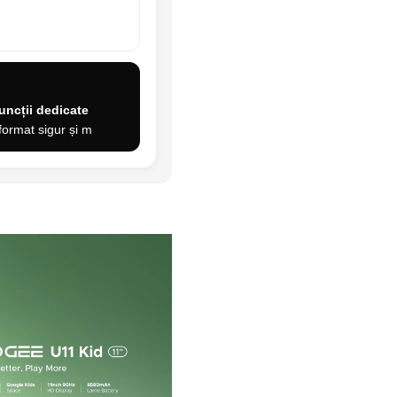
uncții dedicate
format sigur și m