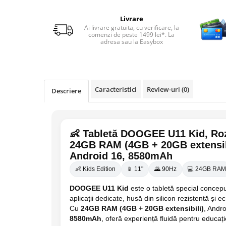
Telefoane mobile Realme
Telefoane mobile ZTE Nubia
Livrare
Ai livrare gratuita, cu verificare, la
Telefoane mobile ALTE BRANDURI
comenzi de peste 1499 lei*. La
adresa sau la Easybox
Tablete PC, mini PC si laptopuri
Tablete PC
Tablete pc cu proiector video
Tablete rezistente
Caracteristici
Review-uri
(0)
Descriere
Tablete pentru copii
Laptop-uri
👶 Tabletă DOOGEE U11 Kid, Roz
Monitoare pc
24GB RAM (4GB + 20GB extensib
Mini Pc
Android 16, 8580mAh
Accesorii
👶 Kids Edition
📱 11"
🌄 90Hz
💻 24GB RAM
TV si Proiectoare Smart
DOOGEE U11 Kid
este o tabletă special concepu
Camere auto, home si sport
aplicații dedicate, husă din silicon rezistentă și
Cu
24GB RAM (4GB + 20GB extensibili)
, Andr
Camere auto DVR
8580mAh
, oferă experiență fluidă pentru educație
Oglinzi auto smart cu camera