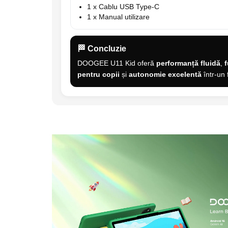
1 x Cablu USB Type-C
1 x Manual utilizare
🏁 Concluzie
DOOGEE U11 Kid oferă
performanță fluidă
,
f
pentru copii
și
autonomie excelentă
într-un 