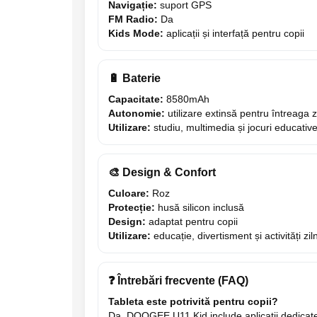
Navigație:
suport GPS
electrică portabile
FM Radio:
Da
Panouri solare portabile
Kids Mode:
aplicații și interfață pentru copii
Statii incarcare masini electrice
Media player cu Android
🔋 Baterie
TV Box
Capacitate:
8580mAh
Accesorii
Autonomie:
utilizare extinsă pentru întreaga z
Miracast
Utilizare:
studiu, multimedia și jocuri educativ
Produse resigilate
Termometre non contact
🎨 Design & Confort
Aspiratoare robot, piese si accesorii
Culoare:
Roz
Piese de schimb telefoane mobile
Protecție:
husă silicon inclusă
Design:
adaptat pentru copii
Utilizare:
educație, divertisment și activități zil
❓ Întrebări frecvente (FAQ)
Tableta este potrivită pentru copii?
Da, DOOGEE U11 Kid include aplicații dedicate