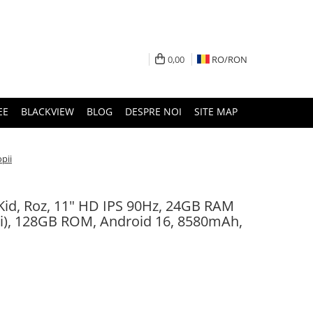
0,00
RO/
RON
EE
BLACKVIEW
BLOG
DESPRE NOI
SITE MAP
pii
id, Roz, 11" HD IPS 90Hz, 24GB RAM
li), 128GB ROM, Android 16, 8580mAh,