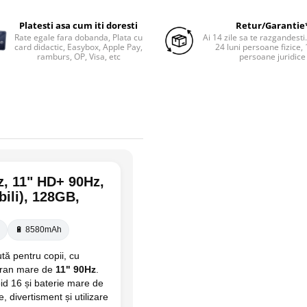
Platesti asa cum iti doresti
Retur/Garantie
Rate egale fara dobanda, Plata cu
Ai 14 zile sa te razgandesti
card didactic, Easybox, Apple Pay,
24 luni persoane fizice, 
ramburs, OP, Visa, etc
persoane juridice
, 11" HD+ 90Hz,
ili), 128GB,
🔋 8580mAh
tă pentru copii, cu
 ecran mare de
11" 90Hz
.
oid 16 și baterie mare de
, divertisment și utilizare