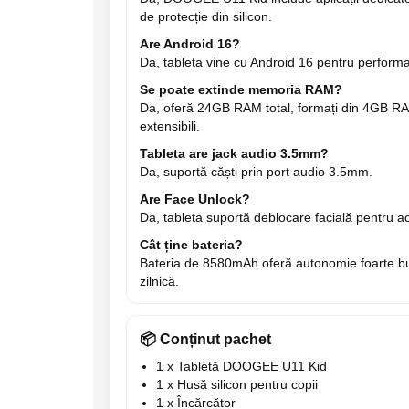
de protecție din silicon.
Are Android 16?
Da, tableta vine cu Android 16 pentru performa
Se poate extinde memoria RAM?
Da, oferă 24GB RAM total, formați din 4GB R
extensibili.
Tableta are jack audio 3.5mm?
Da, suportă căști prin port audio 3.5mm.
Are Face Unlock?
Da, tableta suportă deblocare facială pentru a
Cât ține bateria?
Bateria de 8580mAh oferă autonomie foarte bun
zilnică.
📦 Conținut pachet
1 x Tabletă DOOGEE U11 Kid
1 x Husă silicon pentru copii
1 x Încărcător