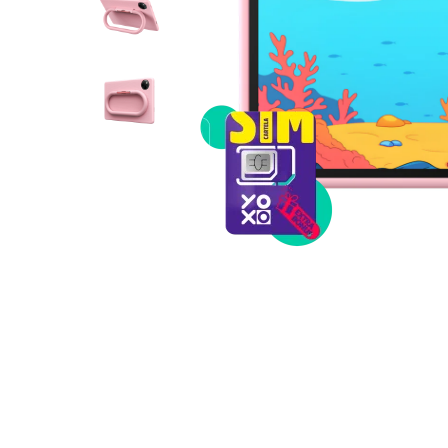
Telefoane mobile RugOne
Telefoane mobile Doogee
Telefoane mobile Oukitel
Telefoane mobile Ulefone
Telefoane mobile Unihertz
Telefoane mobile Cubot
Telefoane mobile Blackview
Telefoane mobile OSCAL
Telefoane mobile Fossibot
Telefoane mobile Lagenio
Telefoane mobile Samsung
Telefoane mobile iSEN
Telefoane mobile F150
Telefoane mobile HUAWEI
Telefoane mobile iHunt
Telefoane mobile Xiaomi
Telefoane mobile AGM