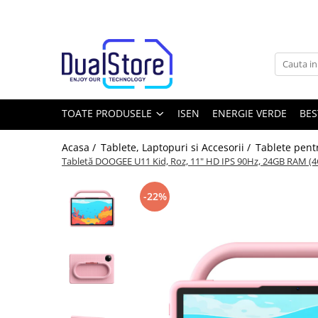
Toate Produsele
Noutati
Best Deals
Producatori Telefoane Mobila
TOATE PRODUSELE
ISEN
ENERGIE VERDE
BES
Telefoane mobile
Acasa /
Tablete, Laptopuri si Accesorii /
Tablete pent
Toate ( smart si clasice )
Tabletă DOOGEE U11 Kid, Roz, 11" HD IPS 90Hz, 24GB RAM (4GB
Telefoane Rezistente
Telefoane cu proiector video
-22%
Telefoane (Smartphone) 5G
Telefoane cu camera termica
Telefoane clasice
Piese si accesorii telefoane mobile
Producatori telefoane