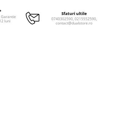
*
Sfaturi ultile
. Garantie
0740302590, 0215552590,
12 luni
contact@dualstore.ro