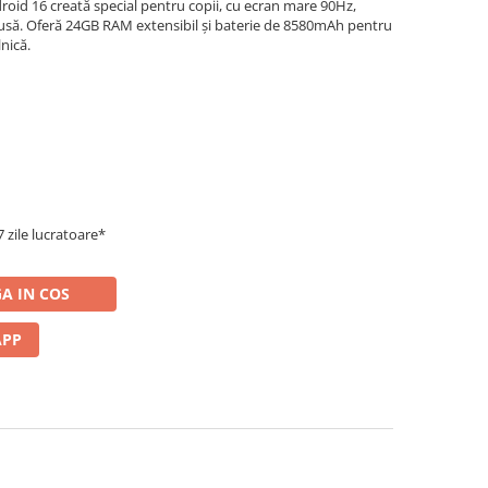
oid 16 creată special pentru copii, cu ecran mare 90Hz,
inclusă. Oferă 24GB RAM extensibil și baterie de 8580mAh pentru
lnică.
 zile lucratoare*
A IN COS
APP