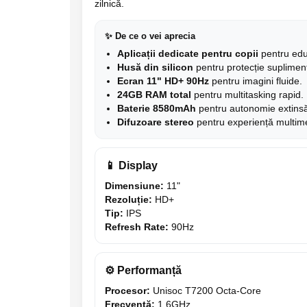
zilnică.
Camere Supraveghere
✨ De ce o vei aprecia
Mini Video Camera
Aplicații dedicate pentru copii
pentru educ
Accesorii Camere Supraveghere
Husă din silicon
pentru protecție suplimen
Ecran 11" HD+ 90Hz
pentru imagini fluide.
Casti
24GB RAM total
pentru multitasking rapid.
Casti Wireless
Baterie 8580mAh
pentru autonomie extins
Casti cu Fir
Difuzoare stereo
pentru experiență multim
Casti Profesionale
Ceasuri si Inele smart, bratari
📱 Display
fitness
Dimensiune:
11"
Smartwatch
Rezoluție:
HD+
Tip:
IPS
Ceasuri Smart pentru copii
Refresh Rate:
90Hz
Bratari Fitness
Inel Smart
⚙ Performanță
Accesorii Smartwatch
Procesor:
Unisoc T7200 Octa-Core
Trotinete electrice si accesorii
Frecvență:
1.6GHz