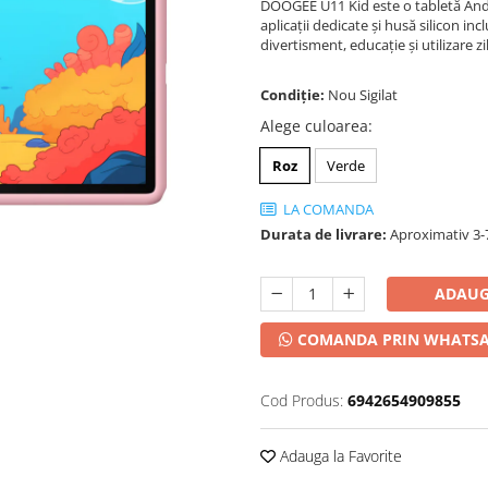
DOOGEE U11 Kid este o tabletă Andr
aplicații dedicate și husă silicon 
divertisment, educație și utilizare zi
Condiție:
Nou Sigilat
Alege culoarea
:
Roz
Verde
LA COMANDA
Durata de livrare:
Aproximativ 3-7
ADAUG
COMANDA PRIN WHATS
Cod Produs:
6942654909855
Adauga la Favorite