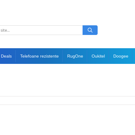
 Deals
Telefoane rezistente
RugOne
Oukitel
Doogee