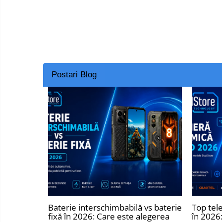
Telefoane mobile ZTE Nubia
Telefoane mobile ALTE
BRANDURI
Tablete PC, mini PC si
laptopuri
Tablete PC
Postari Blog
Tablete pc cu proiector video
Tablete rezistente
Tablete pentru copii
Laptop-uri
Monitoare pc
Mini Pc
Accesorii
TV si Proiectoare Smart
Camere auto, home si sport
Baterie interschimbabilă vs baterie
Top tel
Camere auto DVR
fixă în 2026: Care este alegerea
în 2026