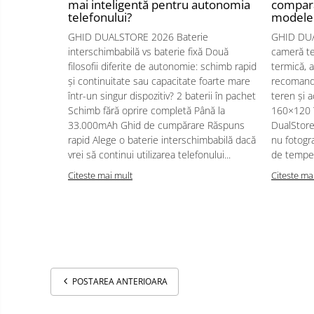
mai inteligentă pentru autonomia
compara
Oglinzi auto smart cu camera
telefonului?
modele 
Camere Supraveghere
GHID DUALSTORE 2026 Baterie
GHID DUA
Mini Video Camera
interschimbabilă vs baterie fixă Două
cameră te
filosofii diferite de autonomie: schimb rapid
termică, 
Accesorii Camere
și continuitate sau capacitate foarte mare
recomanda
Supraveghere
într-un singur dispozitiv? 2 baterii în pachet
teren și a
Casti
Schimb fără oprire completă Până la
160×120 
33.000mAh Ghid de cumpărare Răspuns
DualStore
Casti Wireless
Ceasuri
rapid Alege o baterie interschimbabilă dacă
nu fotogra
si Inele
Casti cu Fir
vrei să continui utilizarea telefonului...
de temper
smart,
Trotinete
bratari
Casti Profesionale
electrice
Citeste mai mult
Citeste ma
fitness
si
Smartwatch
accesorii
Ceasuri Smart pentru copii
Bratari Fitness
Inel Smart
Accesorii Smartwatch
POSTAREA ANTERIOARA
Trotinete
Biciclete