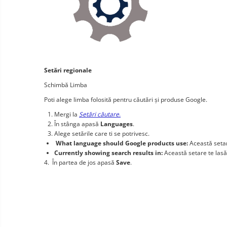
Telefoane mobile Oukitel
Telefoane mobile Ulefone
Telefoane mobile Unihertz
Telefoane mobile Cubot
Telefoane mobile Blackview
Setări regionale
Telefoane mobile OSCAL
Schimbă Limba
Telefoane mobile Fossibot
Poti alege limba folosită pentru căutări și produse Google.
Telefoane mobile Lagenio
Mergi la
Setări căutare
.
Telefoane mobile Samsung
În stânga apasă
Languages
.
Telefoane mobile iSEN
Alege setările care ti se potrivesc.
What language should Google products use:
Această setar
Telefoane mobile F150
Currently showing search results in:
Această setare te lasă 
Telefoane mobile HUAWEI
4. În partea de jos apasă
Save
.
Telefoane mobile iHunt
Telefoane mobile Xiaomi
Telefoane mobile AGM
Telefoane mobile Realme