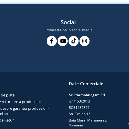
Social
Urmareste-ne in social media
Date Comerciale
 de plata
Sc Starmobilegsm Srl
J24/153/2013
e returnare a produsului
RO31237377
 despre garantia produselor -
return
Str. Traian 15
de Retur
Baia Mare, Maramures,
Romania