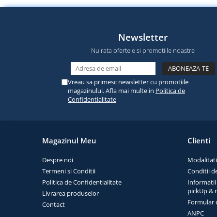
electrice
Piese si accesorii
Gadgets
Smart Home
Newsletter
Produse Ingrijire Personala
Nu rata ofertele si promotiile noastre
Accesorii Gadgets
Drone cu Camera
Vreau sa primesc newsletter cu promotiile
Baterii externe
magazinului. Afla mai multe in
Politica de
Confidentialitate
Accesorii Auto
Lifestyle
Boxe Portabile
Magazinul Meu
Clienti
Cititoare Cod Bare
Despre noi
Modalitati
Navigații auto dedicate
Termeni si Conditii
Conditii d
Power station - Stații de
Politica de Confidentialitate
Informatii
energie electrică portabile
pickUp & 
Livrarea produselor
Panouri solare portabile
Formular 
Contact
Statii incarcare masini
ANPC