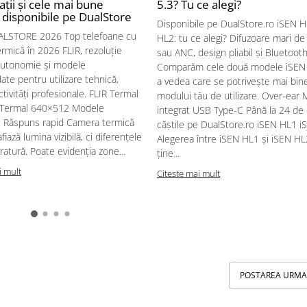
ții și cele mai bune
5.3? Tu ce alegi?
disponibile pe DualStore
Disponibile pe DualStore.ro iSEN H
LSTORE 2026 Top telefoane cu
HL2: tu ce alegi? Difuzoare mari d
rmică în 2026 FLIR, rezoluție
sau ANC, design pliabil și Bluetooth
autonomie și modele
Comparăm cele două modele iSEN
te pentru utilizare tehnică,
a vedea care se potrivește mai bin
ctivități profesionale. FLIR Termal
modului tău de utilizare. Over-ear 
Termal 640×512 Modele
integrat USB Type-C Până la 24 de 
 Răspuns rapid Camera termică
căștile pe DualStore.ro iSEN HL1 
fiază lumina vizibilă, ci diferențele
Alegerea între iSEN HL1 și iSEN H
atură. Poate evidenția zone...
ține...
i mult
Citeste mai mult
POSTAREA URM