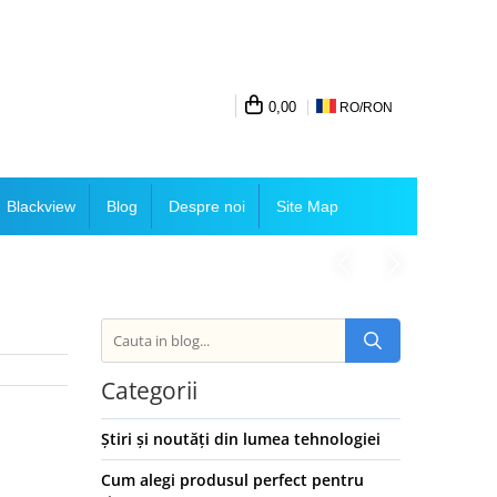
0,00
RO/
RON
Blackview
Blog
Despre noi
Site Map
Categorii
Știri și noutăți din lumea tehnologiei
Cum alegi produsul perfect pentru