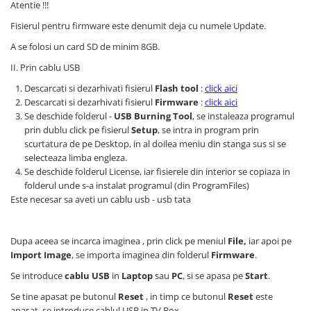
Atentie !!!
Fisierul pentru firmware este denumit deja cu numele Update.
A se folosi un card SD de minim 8GB.
II. Prin cablu USB
Descarcati si dezarhivati fisierul
Flash tool
:
click aici
Descarcati si dezarhivati fisierul
Firmware
:
click aici
Se deschide folderul -
USB Burning Tool
, se instaleaza programul
prin dublu click pe fisierul
Setup
, se intra in program prin
scurtatura de pe Desktop, in al doilea meniu din stanga sus si se
selecteaza limba engleza.
Se deschide folderul License, iar fisierele din interior se copiaza in
folderul unde s-a instalat programul (din ProgramFiles)
Este necesar sa aveti un cablu usb - usb tata
Dupa aceea se incarca imaginea , prin click pe meniul
File,
iar apoi pe
Import Image
, se importa imaginea din folderul
Firmware
.
Se introduce
cablu USB
in
Laptop
sau
PC
, si se apasa pe
Start
.
Se tine apasat pe butonul
Reset
, in timp ce butonul
Reset
este
apasat, se introduce cablul USB in TV Box.