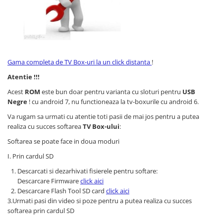
Telefoane mobile Unihertz
Telefoane mobile Cubot
Telefoane mobile Blackview
Telefoane mobile OSCAL
Telefoane mobile Fossibot
Gama completa de TV Box-uri la un click distanta
!
Telefoane mobile Lagenio
Atentie !!!
Telefoane mobile Samsung
Telefoane mobile iSEN
Acest
ROM
este bun doar pentru varianta cu sloturi pentru
USB
Negre
! cu android 7, nu functioneaza la tv-boxurile cu android 6.
Telefoane mobile F150
Telefoane mobile HUAWEI
Va rugam sa urmati cu atentie toti pasii de mai jos pentru a putea
realiza cu succes softarea
TV Box-ului
:
Telefoane mobile iHunt
Softarea se poate face in doua moduri
Telefoane mobile Xiaomi
Telefoane mobile AGM
I. Prin cardul SD
Telefoane mobile Realme
Descarcati si dezarhivati fisierele pentru softare:
Telefoane mobile ZTE Nubia
Descarcare Firmware
click aici
Descarcare Flash Tool SD card
click aici
Telefoane mobile ALTE BRANDURI
3.Urmati pasi din video si poze pentru a putea realiza cu succes
softarea prin cardul SD