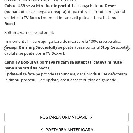
Cablul USB
se va introduce in
portul 1
de langa butonul
Reset
(numarand de la stanga la dreapta), dupa cateva secunde programul
va detecta
TV Box-ul
moment in care veti putea elibera butonul
Reset
.
Softarea va incepe automat.
In momentul in care ajunge bara de incarcare la 100% si va va afisa
mesajul
Burning Succesfully
se poate apasa butonul
Stop
. Se scoate
cablul si se poate porni
TV Box-ul.
Cand TV Box-ul va porni va rugam sa asteptati cateva minute
pana aparatul va boota!
Update-ul se face pe proprie raspundere, daca produsul se defecteaza
in timpul procesului de update, acest aspect nu tine de garantie.
POSTAREA URMATOARE
POSTAREA ANTERIOARA