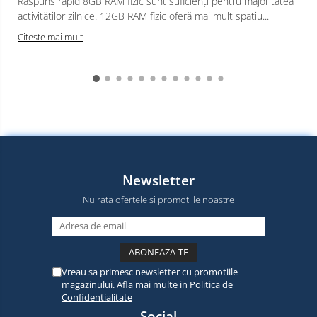
Răspuns rapid 8GB RAM fizic sunt suficienți pentru majoritatea
activităților zilnice. 12GB RAM fizic oferă mai mult spațiu...
Citeste mai mult
Newsletter
Nu rata ofertele si promotiile noastre
Vreau sa primesc newsletter cu promotiile
magazinului. Afla mai multe in
Politica de
Confidentialitate
Social