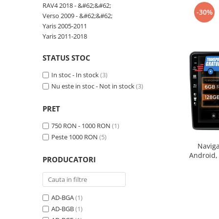
Telefoane mobile Realme
RAV4 2018 - &#62;&#62;
-30%
Telefoane mobile ZTE Nubia
Verso 2009 - &#62;&#62;
Yaris 2005-2011
Telefoane mobile ALTE BRANDURI
Yaris 2011-2018
Tablete PC, mini PC si laptopuri
Tablete PC
STATUS STOC
Tablete pc cu proiector video
In stoc - In stock
(3)
Nu este in stoc - Not in stock
(3)
Tablete rezistente
Tablete pentru copii
PRET
Laptop-uri
750 RON - 1000 RON
(1)
Monitoare pc
Peste 1000 RON
(5)
Naviga
Mini Pc
Android,
PRODUCATORI
Accesorii
ROM,
TV si Proiectoare Smart
Camere auto, home si sport
AD-BGA
(1)
Camere auto DVR
AD-BGB
(1)
Oglinzi auto smart cu camera