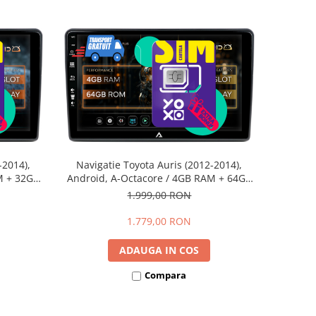
-2014),
Navigatie Toyota Auris (2012-2014),
M + 32GB
Android, A-Octacore / 4GB RAM + 64GB
2+AD-
ROM, 9 Inch - AD-BGA9004+AD-
1.999,00 RON
BGRKIT090
1.779,00 RON
ADAUGA IN COS
Compara