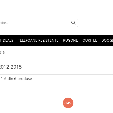
T DEALS
TELEFOANE REZISTENTE
RUGONE
OUKITEL
DOOG
015
2012-2015
1-
6
din
6
produse
-14%