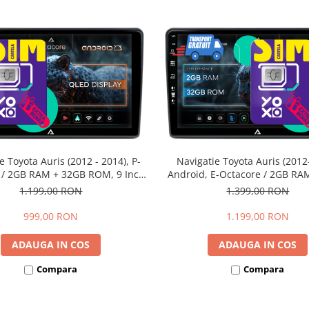
e Toyota Auris (2012 - 2014), P-
Navigatie Toyota Auris (2012
 / 2GB RAM + 32GB ROM, 9 Inch
Android, E-Octacore / 2GB RA
D-BGP9002+AD-BGRKIT090
ROM, 9 Inch - AD-BGE900
1.199,00 RON
1.399,00 RON
BGRKIT090
999,00 RON
1.199,00 RON
ADAUGA IN COS
ADAUGA IN COS
Compara
Compara