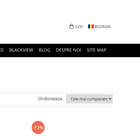
0,00
RO/
RON
EE
BLACKVIEW
BLOG
DESPRE NOI
SITE MAP
Ordoneaza:
-11%