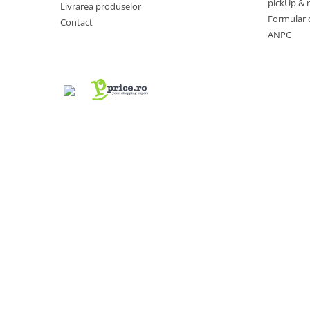
pickUp & 
Livrarea produselor
Trotinete
Formular 
Contact
ANPC
Piese si accesorii
Biciclete electrice
Gadgets
Smart Home
Produse Ingrijire Personala
Accesorii Gadgets
Drone cu Camera
Baterii externe
Accesorii Auto
Lifestyle
Boxe Portabile
Cititoare Cod Bare
Navigații auto dedicate
Power station - Stații de energie