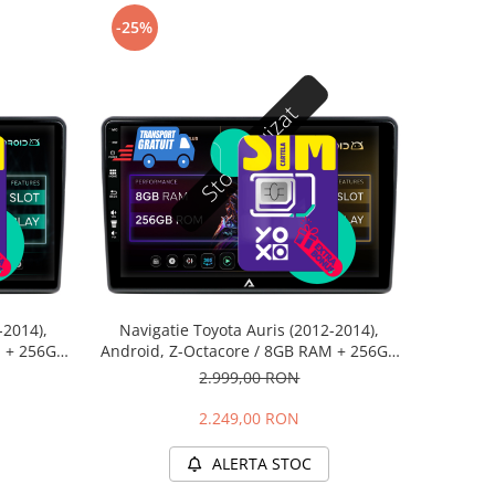
-25%
Stoc epuizat
-2014),
Navigatie Toyota Auris (2012-2014),
M + 256GB
Android, Z-Octacore / 8GB RAM + 256GB
8+AD-
ROM, 9 Inch - AD-BGZ9008+AD-
2.999,00 RON
BGRKIT090
2.249,00 RON
ALERTA STOC