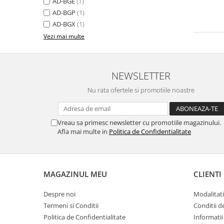
AD-BGE
(1)
AD-BGP
(1)
Camere Supraveghere
AD-BGX
(1)
Mini Video Camera
Vezi mai multe
Accesorii Camere Supraveghere
Casti
NEWSLETTER
Casti Wireless
Casti cu Fir
Nu rata ofertele si promotiile noastre
Casti Profesionale
Ceasuri si Inele smart, bratari
Vreau sa primesc newsletter cu promotiile magazinului.
fitness
Afla mai multe in
Politica de Confidentialitate
Smartwatch
Ceasuri Smart pentru copii
MAGAZINUL MEU
CLIENTI
Bratari Fitness
Inel Smart
Despre noi
Modalitati
Accesorii Smartwatch
Termeni si Conditii
Conditii d
Politica de Confidentialitate
Informatii
Trotinete electrice si accesorii