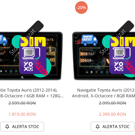
-20%
Stoc epuizat
Stoc epuizat
tie Toyota Auris (2012-2014),
Navigatie Toyota Auris (2012
 B-Octacore / 6GB RAM + 128GB
Android, X-Octacore / 8GB RA
 9 Inch - AD-BGB9006+AD-
ROM, 9.5 Inch - AD-BGX900
2.599,00 RON
2.999,00 RON
BGRKIT090
BGRKIT090
1.819,00 RON
2.399,00 RON
ALERTA STOC
ALERTA STOC