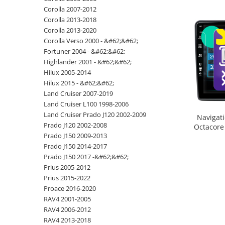
Telefoane mobile RugOne
Corolla 2007-2012
Telefoane mobile Doogee
Corolla 2013-2018
Corolla 2013-2020
Telefoane mobile Oukitel
Corolla Verso 2000 - &#62;&#62;
Telefoane mobile Ulefone
Fortuner 2004 - &#62;&#62;
Telefoane mobile Unihertz
Highlander 2001 - &#62;&#62;
Telefoane mobile Cubot
Hilux 2005-2014
Hilux 2015 - &#62;&#62;
Telefoane mobile Blackview
Land Cruiser 2007-2019
Telefoane mobile OSCAL
Land Cruiser L100 1998-2006
Telefoane mobile Fossibot
Land Cruiser Prado J120 2002-2009
Navigati
Telefoane mobile Lagenio
Prado J120 2002-2008
Octacore
Prado J150 2009-2013
- A
Telefoane mobile Samsung
Prado J150 2014-2017
Telefoane mobile iSEN
Prado J150 2017 -&#62;&#62;
Telefoane mobile F150
Prius 2005-2012
Telefoane mobile HUAWEI
Prius 2015-2022
Telefoane mobile iHunt
Proace 2016-2020
RAV4 2001-2005
Telefoane mobile Xiaomi
RAV4 2006-2012
Telefoane mobile AGM
RAV4 2013-2018