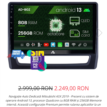
Telefoane mobile Oukitel
Telefoane mobile Ulefone
Telefoane mobile Unihertz
Telefoane mobile Cubot
Telefoane mobile Blackview
Telefoane mobile OSCAL
Telefoane mobile Fossibot
Telefoane mobile Lagenio
Telefoane mobile Samsung
Telefoane mobile iSEN
Telefoane mobile F150
Telefoane mobile HUAWEI
Telefoane mobile iHunt
Telefoane mobile Xiaomi
2.999,00 RON
2.249,00 RON
Telefoane mobile AGM
Navigație Auto Dedicată Mitsubishi ASX 2019 - Prezent cu sistem de
Telefoane mobile Realme
operare Android 13, procesor Quadcore cu 8GB RAM și 256GB Memorie
Telefoane mobile ZTE Nubia
internă. Această configurație Premium permite rularea aplicatilor la un