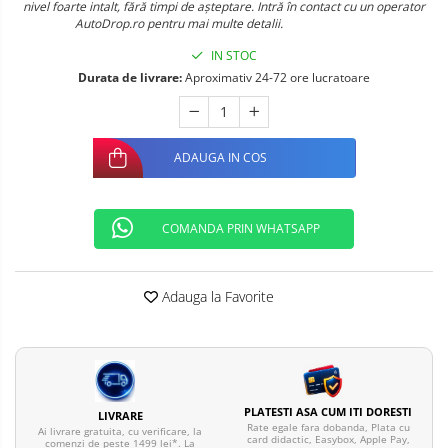
nivel foarte intalt, fără timpi de așteptare. Intră în contact cu un operator
Telefoane mobile ALTE BRANDURI
AutoDrop.ro pentru mai multe detalii.
IN STOC
Durata de livrare:
Aproximativ 24-72 ore lucratoare
ADAUGA IN COS
COMANDA PRIN WHATSAPP
Adauga la Favorite
PLATESTI ASA CUM ITI DORESTI
LIVRARE
Rate egale fara dobanda, Plata cu
Ai livrare gratuita, cu verificare, la
card didactic, Easybox, Apple Pay,
comenzi de peste 1499 lei*. La