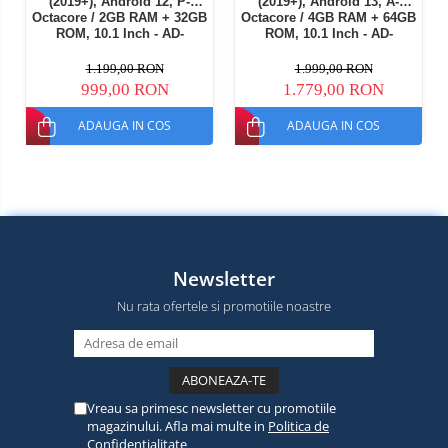
(2019+), Android 12, P-
(2019+), Android 13, A-
Octacore / 2GB RAM + 32GB
Octacore / 4GB RAM + 64GB
ROM, 10.1 Inch - AD-
ROM, 10.1 Inch - AD-
BGP10002+AD-
BGA10004+AD-
BGRKIT267V4
BGRKIT267V4
1.199,00 RON
1.999,00 RON
999,00 RON
1.779,00 RON
ADAUGA IN COS
ADAUGA IN COS
Newsletter
Nu rata ofertele si promotiile noastre
Vreau sa primesc newsletter cu promotiile
magazinului. Afla mai multe in
Politica de
Confidentialitate