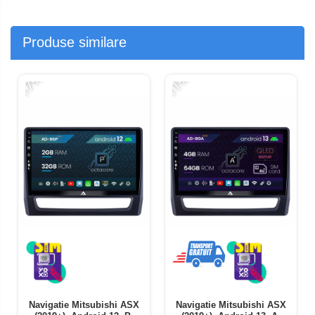
Produse similare
-17%
-11%
-
Navigatie Mitsubishi ASX
Navigatie Mitsubishi ASX