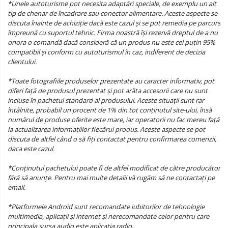
*Unele autoturisme pot necesita adaptări speciale, de exemplu un alt
tip de chenar de încadrare sau conector alimentare. Aceste aspecte se
discuta înainte de achiziție dacă este cazul și se pot remedia pe parcurs
împreună cu suportul tehnic. Firma noastră își rezervă dreptul de a nu
onora o comandă dacă consideră că un produs nu este cel puțin 95%
compatibil și conform cu autoturismul în caz, indiferent de decizia
clientului.
*Toate fotografiile produselor prezentate au caracter informativ, pot
diferi față de produsul prezentat și pot arăta accesorii care nu sunt
incluse în pachetul standard al produsului. Aceste situații sunt rar
întâlnite, probabil un procent de 1% din tot conținutul site-ului, însă
numărul de produse oferite este mare, iar operatorii nu fac mereu față
la actualizarea informațiilor fiecărui produs. Aceste aspecte se pot
discuta de altfel când o să fiți contactat pentru confirmarea comenzii,
daca este cazul.
*Conținutul pachetului poate fi de altfel modificat de către producător
fără să anunțe. Pentru mai multe detalii vă rugăm să ne contactați pe
email.
*Platformele Android sunt recomandate iubitorilor de tehnologie
multimedia, aplicații și internet și nerecomandate celor pentru care
principala sursa audio este aplicația radio.