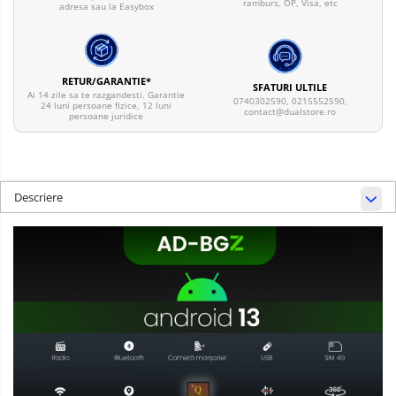
ramburs, OP, Visa, etc
adresa sau la Easybox
RETUR/GARANTIE*
SFATURI ULTILE
Ai 14 zile sa te razgandesti. Garantie
0740302590, 0215552590,
24 luni persoane fizice, 12 luni
contact@dualstore.ro
persoane juridice
Descriere