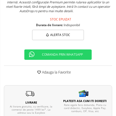
internă. Această configurație Premium permite rularea aplicatilor la un
Telefoane mobile ALTE BRANDURI
nivel foarte intalt, fără timpi de așteptare. Intră în contact cu un operator
AutoDrop.ro pentru mai multe detalii.
STOC EPUIZAT
Durata de livrare:
Indisponibil
ALERTA STOC
COMANDA PRIN WHATSAPP
Adauga la Favorite
PLATESTI ASA CUM ITI DORESTI
LIVRARE
Rate egale fara dobanda, Plata cu
Ai livrare gratuita, cu verificare, la
card didactic, Easybox, Apple Pay,
comenzi de peste 1499 lei*. La
ramburs, OP, Visa, etc
adresa sau la Easybox