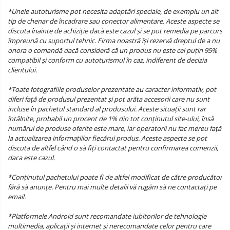
*Unele autoturisme pot necesita adaptări speciale, de exemplu un alt
tip de chenar de încadrare sau conector alimentare. Aceste aspecte se
discuta înainte de achiziție dacă este cazul și se pot remedia pe parcurs
împreună cu suportul tehnic. Firma noastră își rezervă dreptul de a nu
onora o comandă dacă consideră că un produs nu este cel puțin 95%
compatibil și conform cu autoturismul în caz, indiferent de decizia
clientului.
*Toate fotografiile produselor prezentate au caracter informativ, pot
diferi față de produsul prezentat și pot arăta accesorii care nu sunt
incluse în pachetul standard al produsului. Aceste situații sunt rar
întâlnite, probabil un procent de 1% din tot conținutul site-ului, însă
numărul de produse oferite este mare, iar operatorii nu fac mereu față
la actualizarea informațiilor fiecărui produs. Aceste aspecte se pot
discuta de altfel când o să fiți contactat pentru confirmarea comenzii,
daca este cazul.
*Conținutul pachetului poate fi de altfel modificat de către producător
fără să anunțe. Pentru mai multe detalii vă rugăm să ne contactați pe
email.
*Platformele Android sunt recomandate iubitorilor de tehnologie
multimedia, aplicații și internet și nerecomandate celor pentru care