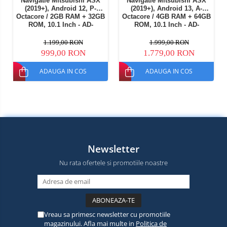
Navigatie Mitsubishi ASX
Navigatie Mitsubishi ASX
(2019+), Android 12, P-
(2019+), Android 13, A-
Octacore / 2GB RAM + 32GB
Octacore / 4GB RAM + 64GB
ROM, 10.1 Inch - AD-
ROM, 10.1 Inch - AD-
BGP10002+AD-
BGA10004+AD-
BGRKIT267V4
BGRKIT267V4
1.199,00 RON
1.999,00 RON
999,00 RON
1.779,00 RON
ADAUGA IN COS
ADAUGA IN COS
Newsletter
Nu rata ofertele si promotiile noastre
Vreau sa primesc newsletter cu promotiile
magazinului. Afla mai multe in
Politica de