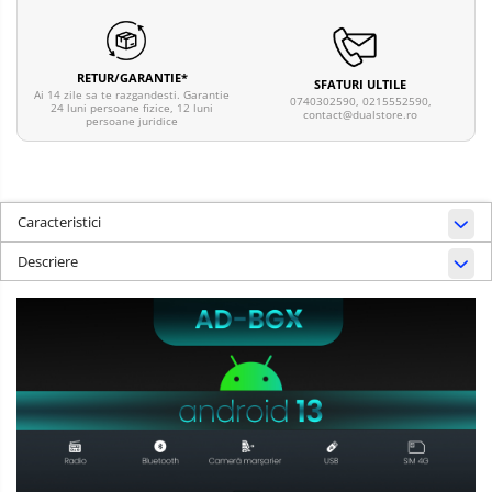
RETUR/GARANTIE*
SFATURI ULTILE
Ai 14 zile sa te razgandesti. Garantie
0740302590, 0215552590,
24 luni persoane fizice, 12 luni
contact@dualstore.ro
persoane juridice
Caracteristici
Descriere