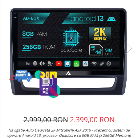
Telefoane mobile Oukitel
Telefoane mobile Ulefone
Telefoane mobile Unihertz
Telefoane mobile Cubot
Telefoane mobile Blackview
Telefoane mobile OSCAL
Telefoane mobile Fossibot
Telefoane mobile Lagenio
Telefoane mobile Samsung
Telefoane mobile iSEN
Telefoane mobile F150
Telefoane mobile HUAWEI
Telefoane mobile iHunt
Telefoane mobile Xiaomi
Telefoane mobile AGM
2.999,00 RON
2.399,00 RON
Telefoane mobile Realme
Navigație Auto Dedicată 2K Mitsubishi ASX 2019 - Prezent cu sistem de
Telefoane mobile ZTE Nubia
operare Android 13, procesor Quadcore cu 8GB RAM și 256GB Memorie