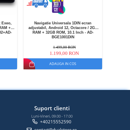
t Exeo,
Navigatie Universala 1DIN ecran
Navigati
 RAM +
adjustabil, Android 12, Octacore / 2GB
Android 1
02+AD-
RAM + 32GB ROM, 10.1 Inch - AD-
ROM, 
BGE1001DIN
1.499,00 RON
1.199,00 RON
ADAUGA IN COS
Suport clienti
Luni-Vineri, 09.00 - 17.00
+40215552590
contact@dualstore.ro