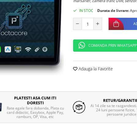
marsarier, camera trafic DVR, senz
IN STOC
Durata de livrare:
Apro
A
COMANDA PRIN WHATSAPP
Adauga la Favorite
PLATESTI ASA CUM ITI
RETUR/GARANTI
DORESTI
Ai 14 zile sa te razgandesti
Rate egale fara dobanda, Plata cu
24 luni persoane fizice, 
card didactic, Easybox, Apple Pay,
persoane juridice
ramburs, OP, Visa, etc