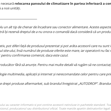
e necesară
relocarea panoului de climatizare în partea inferioară a con
a noii unități.
______________________________
 un alt tip de chenar de încadrare sau conector alimentare. Aceste aspecte se
ră își rezervă dreptul de a nu onora o comandă dacă consideră că un produs
iv, pot diferi față de produsul prezentat și pot arăta accesorii care nu sunt i
l site-ului, însă numărul de produse oferite este mare, iar operatorii nu fac 
at pentru confirmarea comenzii, daca este cazul.
producător fără să anunțe. Pentru mai multe detalii vă rugăm să ne contactați
ie multimedia, aplicații și internet și nerecomandate celor pentru care princ
e drept produse aftermarket, sub brandul înregistrat „AUTODROP”. Branduril