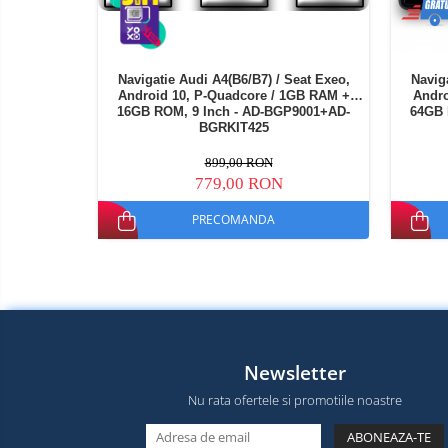
electrice
Media player cu Android
TV Box
Produse
resigilate
Navigatie Audi A4(B6/B7) / Seat Exeo,
Navig
Accesorii
Android 10, P-Quadcore / 1GB RAM +
Andro
Termometre
16GB ROM, 9 Inch - AD-BGP9001+AD-
64GB 
Miracast
non
BGRKIT425
contact
Aspiratoare
899,00 RON
robot,
779,00 RON
piese si
Piese de schimb telefoane
accesorii
mobile
PRECOMANDA
Newsletter
Nu rata ofertele si promotiile noastre