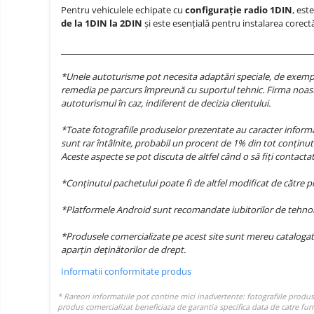
Oglinzi auto smart cu camera
Pentru vehiculele echipate cu
configurație radio 1DIN
, est
de la 1DIN la 2DIN
și este esențială pentru instalarea corectă 
Camere Supraveghere
________________________________________________________________________
Mini Video Camera
Accesorii Camere
*Unele autoturisme pot necesita adaptări speciale, de exemplu
Supraveghere
remedia pe parcurs împreună cu suportul tehnic. Firma noast
autoturismul în caz, indiferent de decizia clientului.
Casti
Casti Wireless
Ceasuri
*Toate fotografiile produselor prezentate au caracter informat
si Inele
sunt rar întâlnite, probabil un procent de 1% din tot conținutu
Casti cu Fir
smart,
Aceste aspecte se pot discuta de altfel când o să fiți contact
Trotinete
bratari
Casti Profesionale
electrice
*Conținutul pachetului poate fi de altfel modificat de către 
fitness
si
Smartwatch
accesorii
*Platformele Android sunt recomandate iubitorilor de tehnolog
Ceasuri Smart pentru copii
Bratari Fitness
*Produsele comercializate pe acest site sunt mereu catalogat
aparțin deținătorilor de drept.
Inel Smart
Informatii conformitate produs
Accesorii Smartwatch
Trotinete
Biciclete