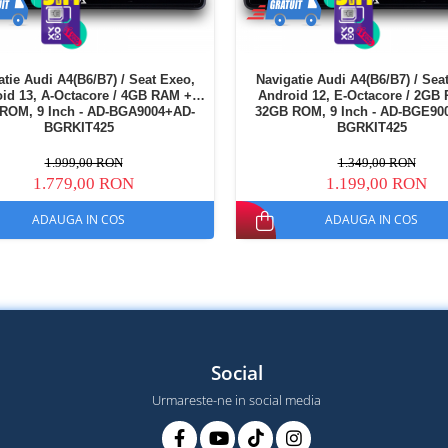
atie Audi A4(B6/B7) / Seat Exeo,
Navigatie Audi A4(B6/B7) / Sea
id 13, A-Octacore / 4GB RAM +
Android 12, E-Octacore / 2GB
ROM, 9 Inch - AD-BGA9004+AD-
32GB ROM, 9 Inch - AD-BGE90
BGRKIT425
BGRKIT425
1.999,00 RON
1.349,00 RON
1.779,00 RON
1.199,00 RON
ADAUGA IN COS
ADAUGA IN COS
Social
Urmareste-ne in social media