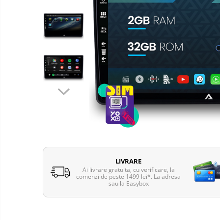
Telefoane mobile Oukitel
Telefoane mobile Ulefone
Telefoane mobile Unihertz
Telefoane mobile Cubot
Telefoane mobile Blackview
Telefoane mobile OSCAL
Telefoane mobile Fossibot
Telefoane mobile Lagenio
Telefoane mobile Samsung
Telefoane mobile iSEN
Telefoane mobile F150
Telefoane mobile HUAWEI
LIVRARE
Telefoane mobile iHunt
Ai livrare gratuita, cu verificare, la
comenzi de peste 1499 lei*. La adresa
Telefoane mobile Xiaomi
sau la Easybox
Telefoane mobile AGM
Telefoane mobile Realme