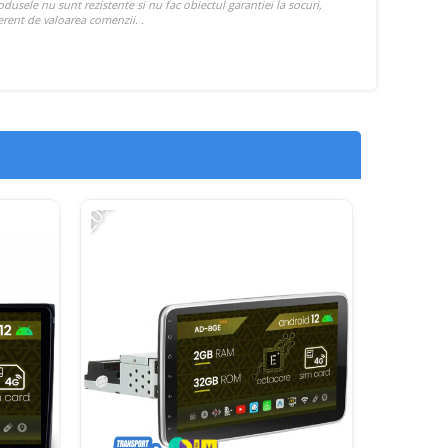
-20%
-22%