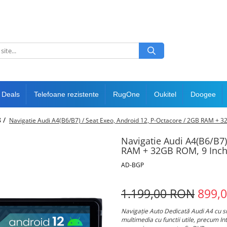
 Deals
Telefoane rezistente
RugOne
Oukitel
Doogee
8 /
Navigatie Audi A4(B6/B7) / Seat Exeo, Android 12, P-Octacore / 2GB RAM 
Navigatie Audi A4(B6/B7)
RAM + 32GB ROM, 9 Inc
AD-BGP
1.199,00 RON
899,
Navigație Auto Dedicată Audi A4 cu s
multimedia cu functii utile, precum In