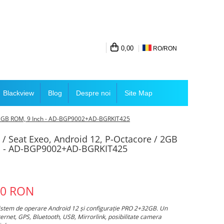
0,00
RO/
RON
Blackview
Blog
Despre noi
Site Map
+ 32GB ROM, 9 Inch - AD-BGP9002+AD-BGRKIT425
 / Seat Exeo, Android 12, P-Octacore / 2GB
h - AD-BGP9002+AD-BGRKIT425
00 RON
istem de operare Android 12 și configurație PRO 2+32GB. Un
ternet, GPS, Bluetooth, USB, Mirrorlink, posibilitate camera