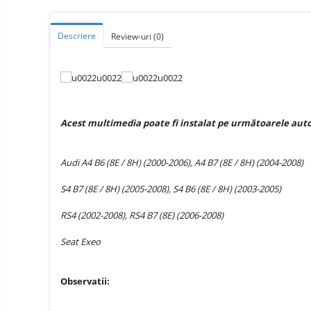
Telefoane mobile ZTE Nubia
Telefoane mobile ALTE
Descriere
Review-uri
(0)
BRANDURI
Tablete PC, mini PC si
laptopuri
Tablete PC
Tablete pc cu proiector video
Acest multimedia poate fi instalat pe următoarele aut
Tablete rezistente
Tablete pentru copii
Audi A4 B6 (8E / 8H) (2000-2006), A4 B7 (8E / 8H) (2004-2008)
Laptop-uri
S4 B7 (8E / 8H) (2005-2008), S4 B6 (8E / 8H) (2003-2005)
Monitoare pc
RS4 (2002-2008), RS4 B7 (8E) (2006-2008)
Mini Pc
Accesorii
Seat Exeo
TV si Proiectoare Smart
Camere auto, home si sport
Observatii:
Camere auto DVR