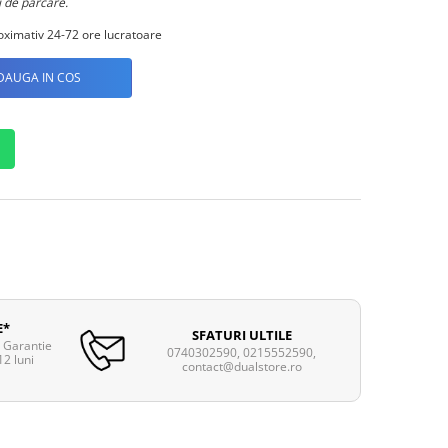
ori de parcare.
ximativ 24-72 ore lucratoare
DAUGA IN COS
E*
SFATURI ULTILE
. Garantie
0740302590, 0215552590,
12 luni
contact@dualstore.ro