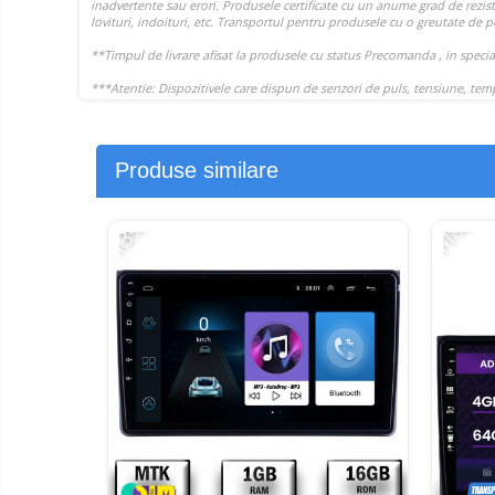
electrice
Piese si accesorii
Gadgets
Smart Home
Produse Ingrijire Personala
Accesorii Gadgets
Drone cu Camera
Produse similare
Baterii externe
-13%
-11%
Accesorii Auto
Lifestyle
Boxe Portabile
Cititoare Cod Bare
Navigații auto dedicate
Power station - Stații de
energie electrică portabile
Panouri solare portabile
Statii incarcare masini