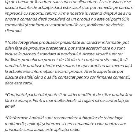
tip de chenar de încadrare sau conector alimentare. Aceste aspecte se
discuta înainte de achiziție dacă este cazul și se pot remedia pe parcurs
împreună cu suportul tehnic. Firma noastră își rezervă dreptul de a nu
onora o comandă dacă consideră că un produs nu este cel puțin 95%
compatibil și conform cu autoturismul în caz, indiferent de decizia
clientului.
*Toate fotografiile produselor prezentate au caracter informativ, pot
diferi față de produsul prezentat și pot arăta accesorii care nu sunt
incluse în pachetul standard al produsului. Aceste situații sunt rar
întâlnite, probabil un procent de 1% din tot conținutul site-ului, însă
numărul de produse oferite este mare, iar operatorii nu fac mereu față
la actualizarea informațiilor fiecărui produs. Aceste aspecte se pot
discuta de altfel când o să fiți contactat pentru confirmarea comenzii,
daca este cazul.
*Conținutul pachetului poate fi de altfel modificat de către producător
fără să anunțe. Pentru mai multe detalii vă rugăm să ne contactați pe
email.
*Platformele Android sunt recomandate iubitorilor de tehnologie
multimedia, aplicații și internet și nerecomandate celor pentru care
principala sursa audio este aplicația radio.