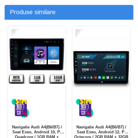
Produse similare
-13%
-25%
-
Navigatie Audi A4(B6/B7) /
Navigatie Audi A4(B6/B7) /
Seat Exeo, Android 10, P-
Seat Exeo, Android 12, P-
Quadcore / 1GB RAM +
Octacore / 2GB RAM + 32GB