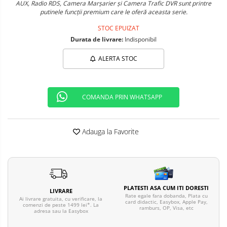
AUX, Radio RDS, Camera Marșarier și Camera Trafic DVR sunt printre
Telefoane mobile ALTE BRANDURI
putinele funcții premium care le oferă aceasta serie.
STOC EPUIZAT
Durata de livrare:
Indisponibil
ALERTA STOC
COMANDA PRIN WHATSAPP
Adauga la Favorite
PLATESTI ASA CUM ITI DORESTI
LIVRARE
Rate egale fara dobanda, Plata cu
Ai livrare gratuita, cu verificare, la
card didactic, Easybox, Apple Pay,
comenzi de peste 1499 lei*. La
ramburs, OP, Visa, etc
adresa sau la Easybox