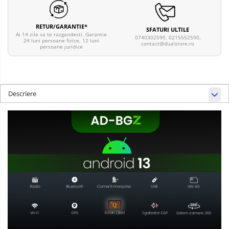
RETUR/GARANTIE*
SFATURI ULTILE
Ai 14 zile sa te razgandesti. Garantie
0740302590, 0215552590,
24 luni persoane fizice, 12 luni
contact@dualstore.ro
persoane juridice
Descriere