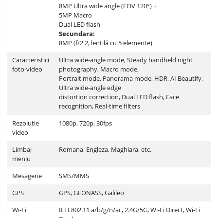
8MP Ultra wide angle (FOV 120°) +
5MP Macro
Dual LED flash
Secundara:
8MP (f/2.2, lentilă cu 5 elemente)
Caracteristici
Ultra wide-angle mode, Steady handheld night
foto-video
photography, Macro mode,
Portrait mode, Panorama mode, HDR, AI Beautify,
Ultra wide-angle edge
distortion correction, Dual LED flash, Face
recognition, Real-time filters
Rezolutie
1080p, 720p, 30fps
video
Limbaj
Romana, Engleza, Maghiara, etc.
meniu
Mesagerie
SMS/MMS
GPS
GPS, GLONASS, Galileo
Wi-Fi
IEEE802.11 a/b/g/n/ac, 2.4G/5G, Wi-Fi Direct, Wi-Fi