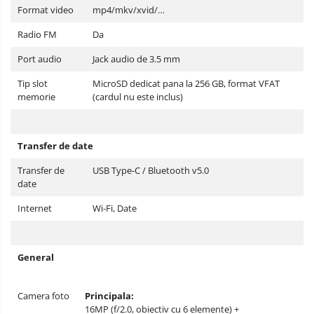
Format video
mp4/mkv/xvid/…
Radio FM
Da
Port audio
Jack audio de 3.5 mm
Tip slot
MicroSD dedicat pana la 256 GB, format VFAT
memorie
(cardul nu este inclus)
Transfer de date
Transfer de
USB Type-C / Bluetooth v5.0
date
Internet
Wi-Fi, Date
General
Camera foto
Principala:
16MP (f/2.0, obiectiv cu 6 elemente) +