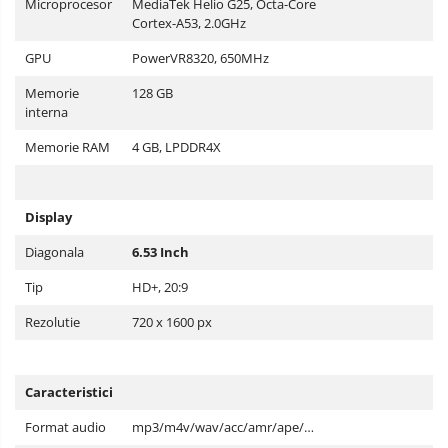
Microprocesor
MediaTek Helio G25, Octa-Core
Cortex-A53, 2.0GHz
GPU
PowerVR8320, 650MHz
Memorie
128 GB
interna
Memorie RAM
4 GB, LPDDR4X
Display
Diagonala
6.53 Inch
Tip
HD+, 20:9
Rezolutie
720 x 1600 px
Caracteristici
Format audio
mp3/m4v/wav/acc/amr/ape/…