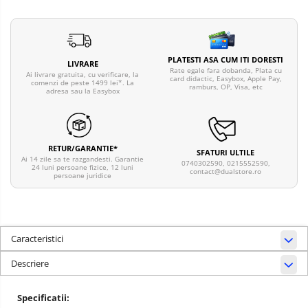
PLATESTI ASA CUM ITI DORESTI
LIVRARE
Rate egale fara dobanda, Plata cu
Ai livrare gratuita, cu verificare, la
card didactic, Easybox, Apple Pay,
comenzi de peste 1499 lei*. La
ramburs, OP, Visa, etc
adresa sau la Easybox
RETUR/GARANTIE*
SFATURI ULTILE
Ai 14 zile sa te razgandesti. Garantie
0740302590, 0215552590,
24 luni persoane fizice, 12 luni
contact@dualstore.ro
persoane juridice
Caracteristici
Descriere
Specificatii: