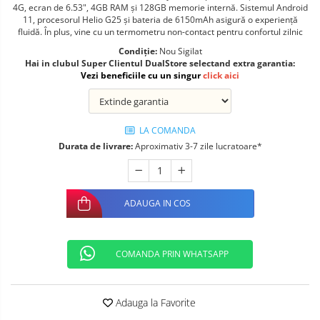
4G, ecran de 6.53", 4GB RAM și 128GB memorie internă. Sistemul Android
Telefoane mobile ALTE BRANDURI
11, procesorul Helio G25 și bateria de 6150mAh asigură o experiență
fluidă. În plus, vine cu un termometru non-contact pentru confortul zilnic
Condiție:
Nou Sigilat
Hai in clubul Super Clientul DualStore selectand extra garantia:
Vezi beneficiile cu un singur
click aici
LA COMANDA
Durata de livrare:
Aproximativ 3-7 zile lucratoare*
ADAUGA IN COS
COMANDA PRIN WHATSAPP
Adauga la Favorite