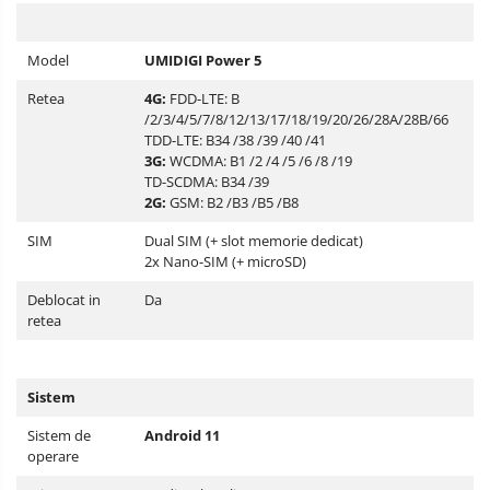
Model
UMIDIGI Power 5
Retea
4G:
FDD-LTE: B
/2/3/4/5/7/8/12/13/17/18/19/20/26/28A/28B/66
TDD-LTE: B34 /38 /39 /40 /41
3G:
WCDMA: B1 /2 /4 /5 /6 /8 /19
TD-SCDMA: B34 /39
2G:
GSM: B2 /B3 /B5 /B8
SIM
Dual SIM (+ slot memorie dedicat)
2x Nano-SIM (+ microSD)
Deblocat in
Da
retea
Sistem
Sistem de
Android 11
operare