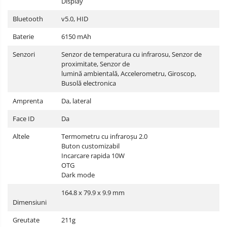
Display
Bluetooth
v5.0, HID
Baterie
6150 mAh
Senzori
Senzor de temperatura cu infrarosu, Senzor de
proximitate, Senzor de
lumină ambientală, Accelerometru, Giroscop,
Busolă electronica
Amprenta
Da, lateral
Face ID
Da
Altele
Termometru cu infraroșu 2.0
Buton customizabil
Incarcare rapida 10W
OTG
Dark mode
164.8 x 79.9 x 9.9 mm
Dimensiuni
Greutate
211g