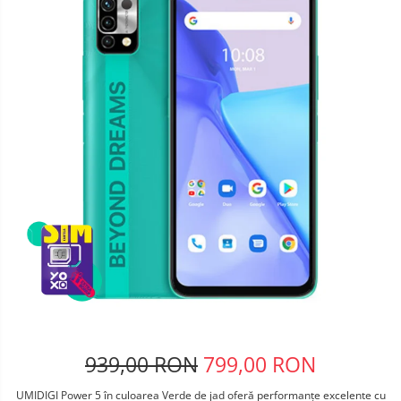
Telefoane mobile Oukitel
Telefoane mobile Ulefone
Telefoane mobile Unihertz
Telefoane mobile Cubot
Telefoane mobile Blackview
Telefoane mobile OSCAL
Telefoane mobile Fossibot
Telefoane mobile Lagenio
Telefoane mobile Samsung
Telefoane mobile iSEN
Telefoane mobile F150
Telefoane mobile HUAWEI
Telefoane mobile iHunt
Telefoane mobile Xiaomi
Telefoane mobile AGM
939,00 RON
799,00 RON
Telefoane mobile Realme
Telefoane mobile ZTE Nubia
UMIDIGI Power 5 în culoarea Verde de jad oferă performanțe excelente cu