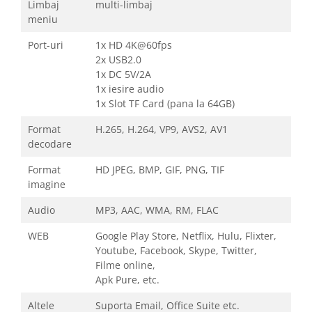
Limbaj
multi-limbaj
meniu
Port-uri
1x HD 4K@60fps
2x USB2.0
1x DC 5V/2A
1x iesire audio
1x Slot TF Card (pana la 64GB)
Format
H.265, H.264, VP9, AVS2, AV1
decodare
Format
HD JPEG, BMP, GIF, PNG, TIF
imagine
Audio
MP3, AAC, WMA, RM, FLAC
WEB
Google Play Store, Netflix, Hulu, Flixter,
Youtube, Facebook, Skype, Twitter,
Filme online,
Apk Pure, etc.
Altele
Suporta Email, Office Suite etc.