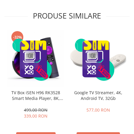
PRODUSE SIMILARE
-32%
TV Box iSEN H96 RK3528
Google TV Streamer, 4K,
Smart Media Player, 8K,
Android TV, 32Gb
Android 13, 4GB RAM, 32GB
ROM, Wi-fi 6, RK3528 Quad
499,00 RON
577,00 RON
Core
339,00 RON