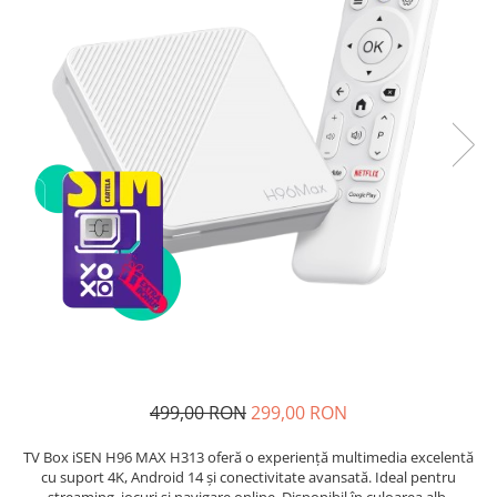
Telefoane mobile Unihertz
Telefoane mobile Cubot
Telefoane mobile Blackview
Telefoane mobile OSCAL
Telefoane mobile Fossibot
Telefoane mobile Lagenio
Telefoane mobile Samsung
Telefoane mobile iSEN
Telefoane mobile F150
Telefoane mobile HUAWEI
Telefoane mobile iHunt
Telefoane mobile Xiaomi
Telefoane mobile AGM
Telefoane mobile Realme
Telefoane mobile ZTE Nubia
499,00 RON
299,00 RON
Telefoane mobile ALTE BRANDURI
TV Box iSEN H96 MAX H313 oferă o experiență multimedia excelentă
cu suport 4K, Android 14 și conectivitate avansată. Ideal pentru
streaming, jocuri și navigare online. Disponibil în culoarea alb.