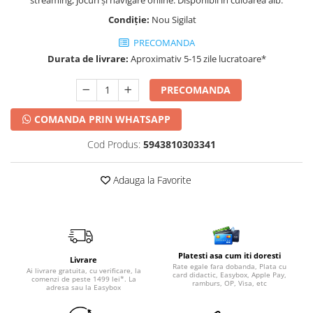
Condiție:
Nou Sigilat
PRECOMANDA
Durata de livrare:
Aproximativ 5-15 zile lucratoare*
PRECOMANDA
COMANDA PRIN WHATSAPP
Cod Produs:
5943810303341
Adauga la Favorite
Platesti asa cum iti doresti
Livrare
Rate egale fara dobanda, Plata cu
Ai livrare gratuita, cu verificare, la
card didactic, Easybox, Apple Pay,
comenzi de peste 1499 lei*. La
ramburs, OP, Visa, etc
adresa sau la Easybox