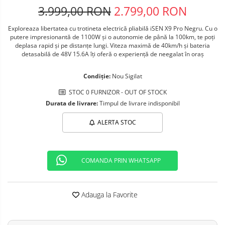
3.999,00 RON
2.799,00 RON
Telefoane mobile ALTE BRANDURI
Exploreaza libertatea cu trotineta electrică pliabilă iSEN X9 Pro Negru. Cu o
putere impresionantă de 1100W și o autonomie de până la 100km, te poți
deplasa rapid și pe distanțe lungi. Viteza maximă de 40km/h și bateria
detasabilă de 48V 15.6A îți oferă o experiență de neegalat în oraș
Condiție:
Nou Sigilat
STOC 0 FURNIZOR - OUT OF STOCK
Durata de livrare:
Timpul de livrare indisponibil
ALERTA STOC
COMANDA PRIN WHATSAPP
Adauga la Favorite