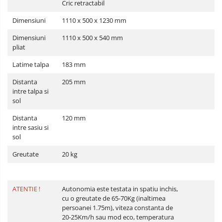
Cric retractabil
Dimensiuni
1110 x 500 x 1230 mm
Dimensiuni
1110 x 500 x 540 mm
pliat
Latime talpa
183 mm
Distanta
205 mm
intre talpa si
sol
Distanta
120 mm
intre sasiu si
sol
Greutate
20 kg
ATENTIE !
Autonomia este testata in spatiu inchis,
cu o greutate de 65-70Kg (inaltimea
persoanei 1.75m), viteza constanta de
20-25Km/h sau mod eco, temperatura