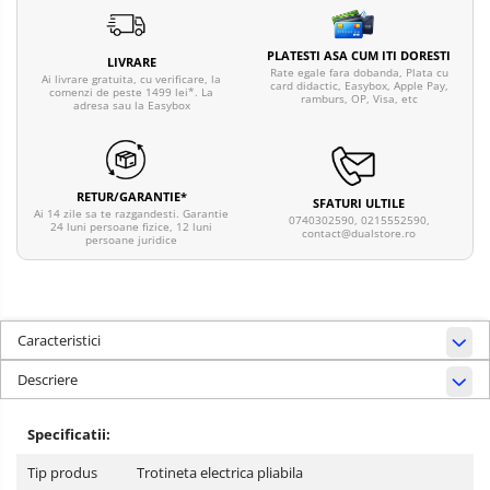
PLATESTI ASA CUM ITI DORESTI
LIVRARE
Rate egale fara dobanda, Plata cu
Ai livrare gratuita, cu verificare, la
card didactic, Easybox, Apple Pay,
comenzi de peste 1499 lei*. La
ramburs, OP, Visa, etc
adresa sau la Easybox
RETUR/GARANTIE*
SFATURI ULTILE
Ai 14 zile sa te razgandesti. Garantie
0740302590, 0215552590,
24 luni persoane fizice, 12 luni
contact@dualstore.ro
persoane juridice
Caracteristici
Descriere
Specificatii:
Tip produs
Trotineta electrica pliabila