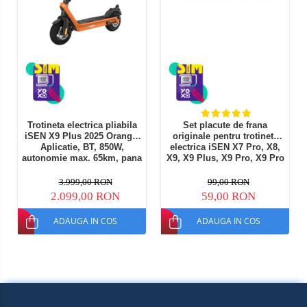
Trotineta electrica pliabila
Set placute de frana
iSEN X9 Plus 2025 Orange,
originale pentru trotineta
Aplicatie, BT, 850W,
electrica iSEN X7 Pro, X8,
autonomie max. 65km, pana
X9, X9 Plus, X9 Pro, X9 Pro
la 40 km/h, baterie
Max, X11
detasabila 15.6Ah
3.999,00 RON
99,00 RON
2.099,00 RON
59,00 RON
ADAUGA IN COS
ADAUGA IN COS