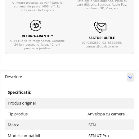
Rate egale fara dobanda, Plata cu
Ai livrare gratuita, cu verificare, la
card didactic, Easybox, Apple Pay,
comenzi de peste 1499 lei*. La
ramburs, OP, Visa, etc
adresa sau la Easybox
RETUR/GARANTIE*
SFATURI ULTILE
Ai 14 zile sa te razgandesti. Garantie
0740302590, 0215552590,
24 luni persoane fizice, 12 luni
contact@dualstore.ro
persoane juridice
Descriere
Specificatii:
Produs original
Tip produs
Anvelopa cu camera
Marca
iSEN
Model compatibil
iSEN X7 Pro