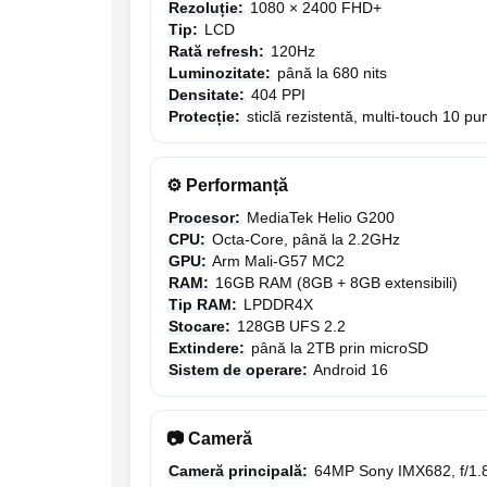
Rezoluție:
1080 × 2400 FHD+
electrică portabile
Tip:
LCD
Panouri solare portabile
Rată refresh:
120Hz
Statii incarcare masini electrice
Luminozitate:
până la 680 nits
Densitate:
404 PPI
Media player cu Android
Protecție:
sticlă rezistentă, multi-touch 10 pu
TV Box
Accesorii
⚙️ Performanță
Miracast
Procesor:
MediaTek Helio G200
Produse resigilate
CPU:
Octa-Core, până la 2.2GHz
Termometre non contact
GPU:
Arm Mali-G57 MC2
Aspiratoare robot, piese si accesorii
RAM:
16GB RAM (8GB + 8GB extensibili)
Tip RAM:
LPDDR4X
Piese de schimb telefoane mobile
Stocare:
128GB UFS 2.2
Extindere:
până la 2TB prin microSD
Sistem de operare:
Android 16
📷 Cameră
Cameră principală:
64MP Sony IMX682, f/1.