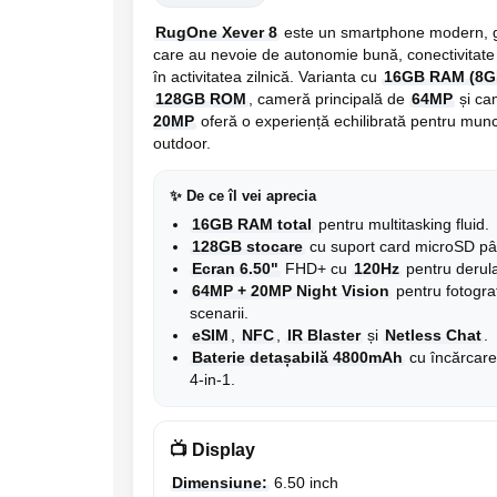
Trotinete
RugOne Xever 8
este un smartphone modern, gân
care au nevoie de autonomie bună, conectivitate c
Piese si accesorii
în activitatea zilnică. Varianta cu
16GB RAM (8GB
Biciclete electrice
128GB ROM
, cameră principală de
64MP
și c
Gadgets
20MP
oferă o experiență echilibrată pentru muncă
outdoor.
Smart Home
Produse Ingrijire Personala
✨ De ce îl vei aprecia
Accesorii Gadgets
16GB RAM total
pentru multitasking fluid.
128GB stocare
cu suport card microSD pâ
Drone cu Camera
Ecran 6.50"
FHD+ cu
120Hz
pentru derula
Baterii externe
64MP + 20MP Night Vision
pentru fotograf
scenarii.
Accesorii Auto
eSIM
,
NFC
,
IR Blaster
și
Netless Chat
.
Lifestyle
Baterie detașabilă 4800mAh
cu încărcare 
4-in-1.
Boxe Portabile
Cititoare Cod Bare
📺 Display
Navigații auto dedicate
Dimensiune:
6.50 inch
Power station - Stații de energie