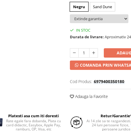
Negru
Sand Dune
IN STOC
Durata de livrare:
Aproximativ 24-
ADAUG
COMANDA PRIN WHATS
Cod Produs:
6979400350180
Adauga la Favorite
Platesti asa cum iti doresti
Retur/Garantie
Rate egale fara dobanda, Plata cu
Ai 14 zile sa te razgandesti
card didactic, Easybox, Apple Pay,
24 luni persoane fizice, 
ramburs, OP, Visa, etc
persoane juridice