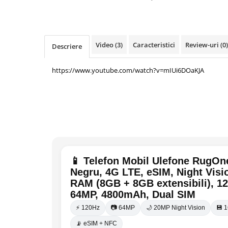
Camere Supraveghere
Mini Video Camera
Video
(3)
Caracteristici
Review-uri
(0)
Descriere
Accesorii Camere Supraveghere
Casti
https://www.youtube.com/watch?v=mIUi6DOaKJA
Casti Wireless
Casti cu Fir
Casti Profesionale
Ceasuri si Inele smart, bratari
fitness
Smartwatch
📱 Telefon Mobil Ulefone RugOne
Ceasuri Smart pentru copii
Negru, 4G LTE, eSIM, Night Vis
Bratari Fitness
RAM (8GB + 8GB extensibili), 1
64MP, 4800mAh, Dual SIM
Inel Smart
⚡ 120Hz
📷 64MP
🌙 20MP Night Vision
💾 
Accesorii Smartwatch
📡 eSIM + NFC
Trotinete electrice si accesorii