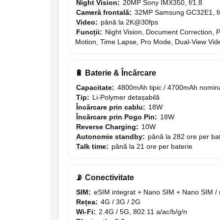
Night Vision:
20MP Sony IMX350, f/1.8
Cameră frontală:
32MP Samsung GC32E1, f/
Video:
până la 2K@30fps
Funcții:
Night Vision, Document Correction,
Motion, Time Lapse, Pro Mode, Dual-View Vid
🔋 Baterie & Încărcare
Capacitate:
4800mAh tipic / 4700mAh nomin
Tip:
Li-Polymer detașabilă
Încărcare prin cablu:
18W
Încărcare prin Pogo Pin:
18W
Reverse Charging:
10W
Autonomie standby:
până la 282 ore per bat
Talk time:
până la 21 ore per baterie
📡 Conectivitate
SIM:
eSIM integrat + Nano SIM + Nano SIM /
Rețea:
4G / 3G / 2G
Wi-Fi:
2.4G / 5G, 802.11 a/ac/b/g/n