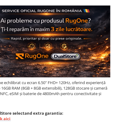
 echilibrat cu ecran 6.50" FHD+ 120Hz, oferind experiență
 de 16GB RAM (8GB + 8GB extensibili), 128GB stocare și cameră
NFC, eSIM și baterie de 4800mAh pentru conectivitate și
lStore selectand extra garantia:
ck aici