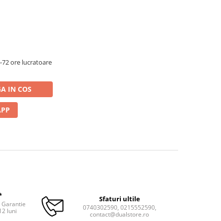
72 ore lucratoare
A IN COS
APP
*
Sfaturi ultile
. Garantie
0740302590, 0215552590,
12 luni
contact@dualstore.ro