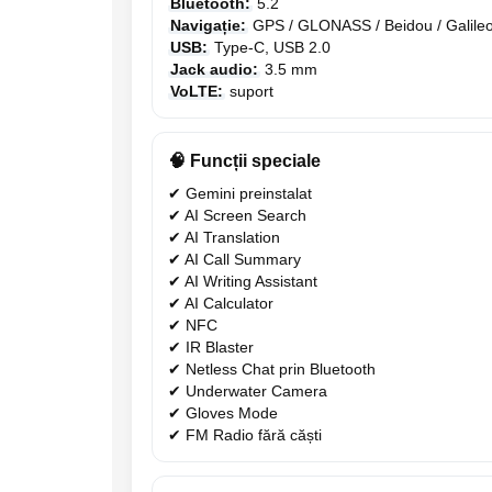
Bluetooth:
5.2
Navigație:
GPS / GLONASS / Beidou / Galile
USB:
Type-C, USB 2.0
Jack audio:
3.5 mm
VoLTE:
suport
🧠 Funcții speciale
✔ Gemini preinstalat
✔ AI Screen Search
✔ AI Translation
✔ AI Call Summary
✔ AI Writing Assistant
✔ AI Calculator
✔ NFC
✔ IR Blaster
✔ Netless Chat prin Bluetooth
✔ Underwater Camera
✔ Gloves Mode
✔ FM Radio fără căști