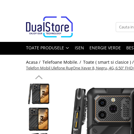
Toate Produsele
Noutati
Best Deals
Producatori Telefoane Mobila
TOATE PRODUSELE
ISEN
ENERGIE VERDE
BES
Telefoane mobile
Acasa /
Telefoane Mobile. /
Toate ( smart si clasice ) 
Toate ( smart si clasice )
Telefon Mobil Ulefone RugOne Xever 8, Negru, 4G, 6.50" FHD
Telefoane Rezistente
Telefoane cu proiector video
Telefoane (Smartphone) 5G
Telefoane cu camera termica
Telefoane clasice
Piese si accesorii telefoane mobile
Producatori telefoane