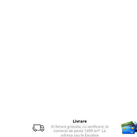
Telefoane mobile Realme
Telefoane mobile ZTE Nubia
Telefoane mobile ALTE BRANDURI
Tablete PC, mini PC si laptopuri
Tablete PC
Tablete pc cu proiector video
Tablete rezistente
Tablete pentru copii
Laptop-uri
Monitoare pc
Mini Pc
Accesorii
TV si Proiectoare Smart
Camere auto, home si sport
Livrare
Ai livrare gratuita, cu verificare, la
Camere auto DVR
comenzi de peste 1499 lei*. La
adresa sau la Easybox
Oglinzi auto smart cu camera