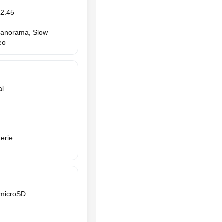
2.45
 Panorama, Slow
eo
al
erie
 microSD