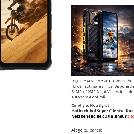
RugOne Xever 8 este un smartphone
fluidă în utilizare zilnică. Dispune
64MP + 20MP Night Vision. Include 
autonomie optimă.
Condiție:
Nou Sigilat
Hai in clubul Super Clientul Dua
Vezi beneficiile cu un singur
cli
Alege culoarea
: