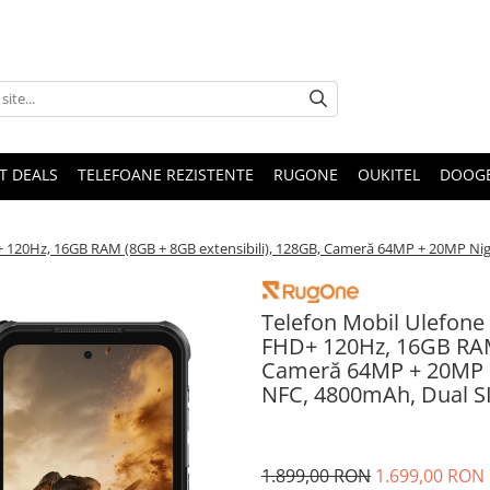
T DEALS
TELEFOANE REZISTENTE
RUGONE
OUKITEL
DOOG
/
+ 120Hz, 16GB RAM (8GB + 8GB extensibili), 128GB, Cameră 64MP + 20MP Nig
Telefon Mobil Ulefone
FHD+ 120Hz, 16GB RAM 
Cameră 64MP + 20MP Ni
NFC, 4800mAh, Dual S
1.899,00 RON
1.699,00 RON