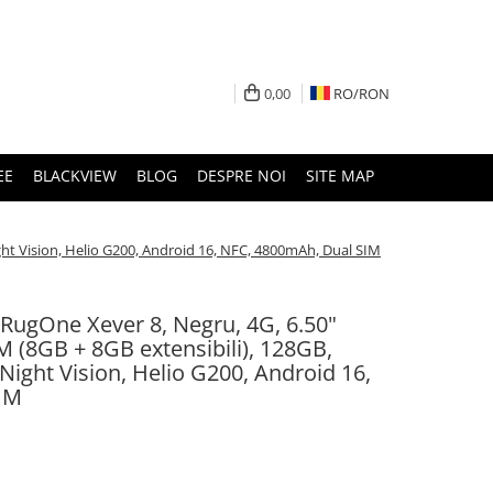
0,00
RO/
RON
EE
BLACKVIEW
BLOG
DESPRE NOI
SITE MAP
ht Vision, Helio G200, Android 16, NFC, 4800mAh, Dual SIM
 RugOne Xever 8, Negru, 4G, 6.50"
(8GB + 8GB extensibili), 128GB,
ght Vision, Helio G200, Android 16,
IM