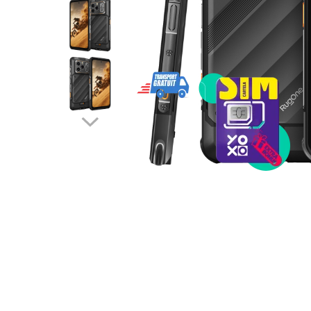
Telefoane mobile RugOne
Telefoane mobile Doogee
Telefoane mobile Oukitel
Telefoane mobile Ulefone
Telefoane mobile Unihertz
Telefoane mobile Cubot
Telefoane mobile Blackview
Telefoane mobile OSCAL
Telefoane mobile Fossibot
Telefoane mobile Lagenio
Telefoane mobile Samsung
Telefoane mobile iSEN
Telefoane mobile F150
Telefoane mobile HUAWEI
Telefoane mobile iHunt
Telefoane mobile Xiaomi
Telefoane mobile AGM