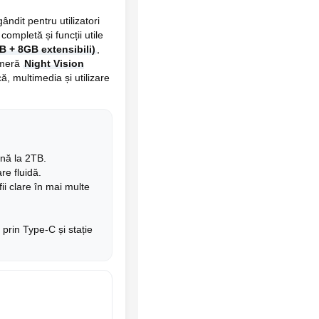
dit pentru utilizatori
ompletă și funcții utile
 + 8GB extensibili)
,
ameră
Night Vision
, multimedia și utilizare
nă la 2TB.
re fluidă.
ii clare în mai multe
prin Type-C și stație