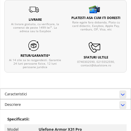
PLATESTI ASA CUM ITI DORESTI
LIVRARE
Rate egale fara dobanda, Plata cu
Ai livrare gratuita, cu verificare, la
card didactic, Easybox, Apple Pay,
comenzi de peste 1499 lei*. La
ramburs, OP, Visa, etc
adresa sau la Easybox
RETUR/GARANTIE*
SFATURI ULTILE
Ai 14 zile sa te razgandesti. Garantie
0740302590, 0215552590,
24 luni persoane fizice, 12 luni
contact@dualstore.ro
persoane juridice
Caracteristici
Descriere
Specificatii:
Model
Ulefone Armor X31 Pro