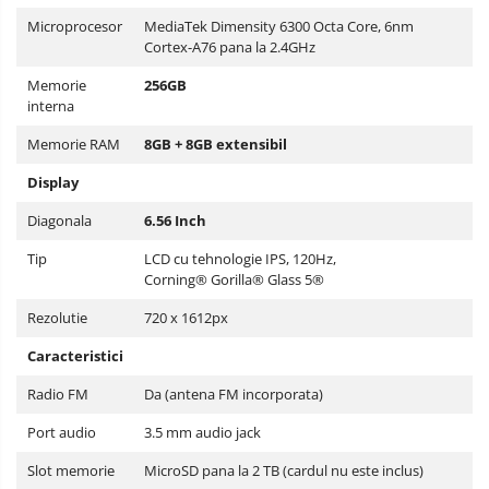
Microprocesor
MediaTek Dimensity 6300 Octa Core, 6nm
Cortex-A76 pana la 2.4GHz
Memorie
256GB
interna
Memorie RAM
8GB + 8GB extensibil
Display
Diagonala
6.56 Inch
Tip
LCD cu tehnologie IPS, 120Hz,
Corning® Gorilla® Glass 5®
Rezolutie
720 x 1612px
Caracteristici
Radio FM
Da (antena FM incorporata)
Port audio
3.5 mm audio jack
Slot memorie
MicroSD pana la 2 TB (cardul nu este inclus)