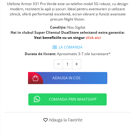
Ulefone Armor X31 Pro Verde este un telefon mobil 5G robust, cu design
Telefoane mobile ALTE BRANDURI
modern, rezistent la apă și șocuri. Ideal pentru aventurieri și utilizare
zilnică, oferă performanță excelentă, ecran vibrant și funcții avansate
precum Night Vision.
Condiție:
Nou Sigilat
Hai in clubul Super Clientul DualStore selectand extra garantia:
Vezi beneficiile cu un singur
click aici
LA COMANDA
Durata de livrare:
Aproximativ 3-7 zile lucratoare*
ADAUGA IN COS
COMANDA PRIN WHATSAPP
Adauga la Favorite