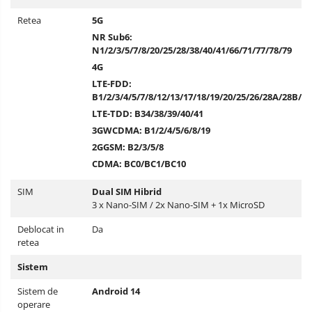
Retea
5G
NR Sub6:
N1/2/3/5/7/8/20/25/28/38/40/41/66/71/77/78/79
4G
LTE-FDD:
B1/2/3/4/5/7/8/12/13/17/18/19/20/25/26/28A/28B/66
LTE-TDD: B34/38/39/40/41
3G
WCDMA: B1/2/4/5/6/8/19
2G
GSM: B2/3/5/8
CDMA: BC0/BC1/BC10
SIM
Dual SIM Hibrid
3 x Nano-SIM / 2x Nano-SIM + 1x MicroSD
Deblocat in
Da
retea
Sistem
Sistem de
Android 14
operare