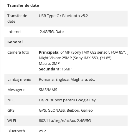
Transfer de date
Transfer de
USB Type-C / Bluetooth v5.2
date
Internet
2.4G/5G, Date
General
Camera foto
Principala:
64MP (Sony IMX 682 sensor, FOV 85°, ƒ/1
Night Vision: 25MP (Sony IMX 550, ƒ/1.85)
Macro: 2MP
Secundara:
16MP
Limbaj meniu
Romana, Engleza, Maghiara, etc.
Mesagerie
SMS/MMS
NFC
Da, cu suport pentru Google Pay
GPS
GPS, GLONASS, BeiDou, Galileo
Wi-Fi
802.11 a/b/g/n/ac/ax, 2.4G/5G
Bluetooth
v5.2