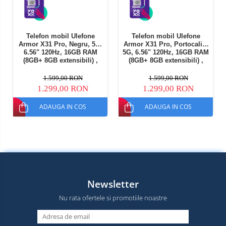
Telefon mobil Ulefone
Telefon mobil Ulefone
Armor X31 Pro, Negru, 5G,
Armor X31 Pro, Portocaliu,
6.56" 120Hz, 16GB RAM
5G, 6.56" 120Hz, 16GB RAM
(8GB+ 8GB extensibili) ,
(8GB+ 8GB extensibili) ,
256GB ROM, Android 14,
256GB ROM, Android 14,
Camera Night Vision 25MP,
Camera Night Vision 25MP,
1.599,00 RON
1.599,00 RON
6050mAh, Dual SIM
6050mAh, Dual SIM
1.299,00 RON
1.299,00 RON
ADAUGA IN COS
ADAUGA IN COS
Newsletter
Nu rata ofertele si promotiile noastre