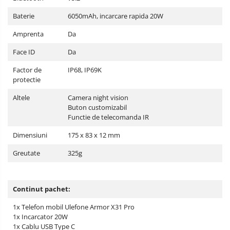
Baterie
6050mAh, incarcare rapida 20W
Amprenta
Da
Face ID
Da
Factor de
IP68, IP69K
protectie
Altele
Camera night vision
Buton customizabil
Functie de telecomanda IR
Dimensiuni
175 x 83 x 12 mm
Greutate
325g
Continut pachet:
1x Telefon mobil Ulefone Armor X31 Pro
1x Incarcator 20W
1x Cablu USB Type C