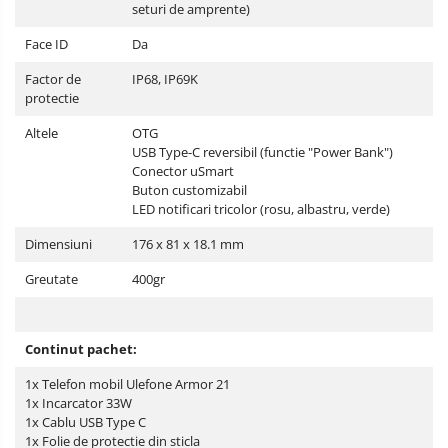
seturi de amprente)
Face ID
Da
Factor de
IP68, IP69K
protectie
Altele
OTG
USB Type-C reversibil (functie "Power Bank")
Conector uSmart
Buton customizabil
LED notificari tricolor (rosu, albastru, verde)
Dimensiuni
176 x 81 x 18.1 mm
Greutate
400gr
Continut pachet:
1x Telefon mobil Ulefone Armor 21
1x Incarcator 33W
1x Cablu USB Type C
1x Folie de protectie din sticla