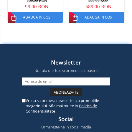
159,00 RON
599,00 RON
Buton SOS, Negru, Dual
Core, Wi-Fi 6, Bluetooth 5.4,
99,00 RON
589,00 RON
SIM
Dual SIM
ADAUGA IN COS
ADAUGA IN COS
Newsletter
Nu rata ofertele si promotiile noastre
Vreau sa primesc newsletter cu promotiile
magazinului. Afla mai multe in
Politica de
Confidentialitate
Social
Urmareste-ne in social media