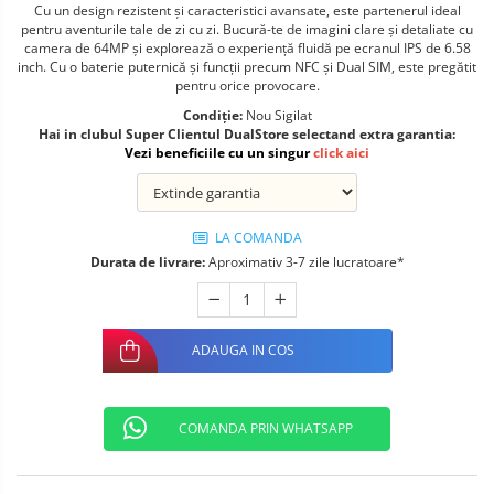
Cu un design rezistent și caracteristici avansate, este partenerul ideal
Telefoane mobile ALTE BRANDURI
pentru aventurile tale de zi cu zi. Bucură-te de imagini clare și detaliate cu
camera de 64MP și explorează o experiență fluidă pe ecranul IPS de 6.58
inch. Cu o baterie puternică și funcții precum NFC și Dual SIM, este pregătit
pentru orice provocare.
Condiție:
Nou Sigilat
Hai in clubul Super Clientul DualStore selectand extra garantia:
Vezi beneficiile cu un singur
click aici
LA COMANDA
Durata de livrare:
Aproximativ 3-7 zile lucratoare*
ADAUGA IN COS
COMANDA PRIN WHATSAPP