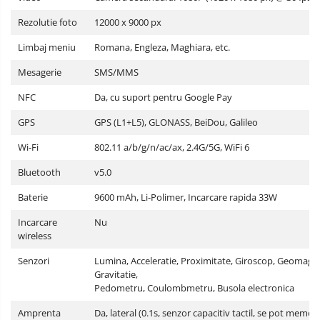
Rezolutie foto
12000 x 9000 px
Limbaj meniu
Romana, Engleza, Maghiara, etc.
Mesagerie
SMS/MMS
NFC
Da, cu suport pentru Google Pay
GPS
GPS (L1+L5), GLONASS, BeiDou, Galileo
Wi-Fi
802.11 a/b/g/n/ac/ax, 2.4G/5G, WiFi 6
Bluetooth
v5.0
Baterie
9600 mAh, Li-Polimer, Incarcare rapida 33W
Incarcare
Nu
wireless
Senzori
Lumina, Acceleratie, Proximitate, Giroscop, Geomagne
Gravitatie,
Pedometru, Coulombmetru, Busola electronica
Amprenta
Da, lateral (0.1s, senzor capacitiv tactil, se pot memor