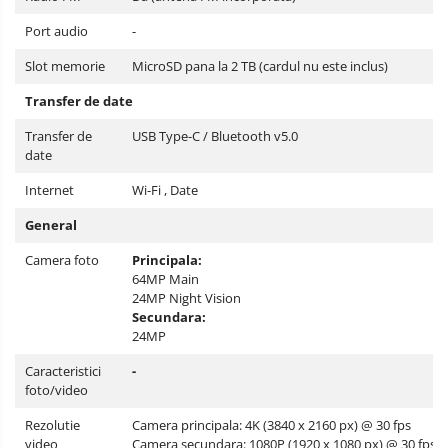
Port audio
-
Slot memorie
MicroSD pana la 2 TB (cardul nu este inclus)
Transfer de date
Transfer de
USB Type-C / Bluetooth v5.0
date
Internet
Wi-Fi , Date
General
Camera foto
Principala:
64MP Main
24MP Night Vision
Secundara:
24MP
Caracteristici
-
foto/video
Rezolutie
Camera principala: 4K (3840 x 2160 px) @ 30 fps
video
Camera secundara: 1080P (1920 x 1080 px) @ 30 fps