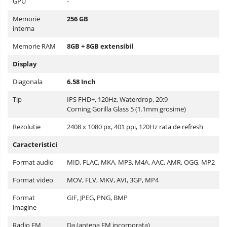
GPU
-
Memorie
256 GB
interna
Memorie RAM
8GB + 8GB extensibil
Display
Diagonala
6.58 Inch
Tip
IPS FHD+, 120Hz, Waterdrop, 20:9
Corning Gorilla Glass 5 (1.1mm grosime)
Rezolutie
2408 x 1080 px, 401 ppi, 120Hz rata de refresh
Caracteristici
Format audio
MID, FLAC, MKA, MP3, M4A, AAC, AMR, OGG, MP2
Format video
MOV, FLV, MKV, AVI, 3GP, MP4
Format
GIF, JPEG, PNG, BMP
imagine
Radio FM
Da (antena FM incorporata)