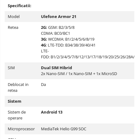
Specificatii:
Model
Ulefone Armor 21
Retea
2G:
GSM: B2/3/5/8
CDMA: BC0/BC1
3G:
WCDMA: B1/2/4/5/6/8/19
4G
: LTE-TDD: B34/38/39/40/41
LTE-
FDD: B1/2/3/4/5/7/8/12/13/17/18/19/20/25/26/28A/2
SIM
Dual SIM Hibrid
2x Nano-SIM / 1x Nano-SIM + 1x MicroSD
Deblocat in
Da
retea
Sistem
Sistem de
Android 13
operare
Microprocesor
MediaTek Helio G99 SOC