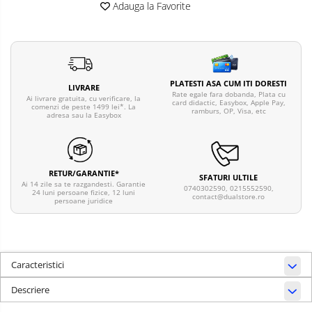
Adauga la Favorite
PLATESTI ASA CUM ITI DORESTI
LIVRARE
Rate egale fara dobanda, Plata cu
Ai livrare gratuita, cu verificare, la
card didactic, Easybox, Apple Pay,
comenzi de peste 1499 lei*. La
ramburs, OP, Visa, etc
adresa sau la Easybox
RETUR/GARANTIE*
SFATURI ULTILE
Ai 14 zile sa te razgandesti. Garantie
0740302590, 0215552590,
24 luni persoane fizice, 12 luni
contact@dualstore.ro
persoane juridice
Caracteristici
Descriere