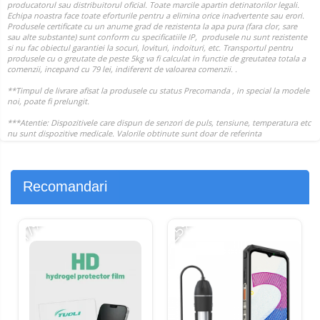
Recomandari
-17%
-25%
-