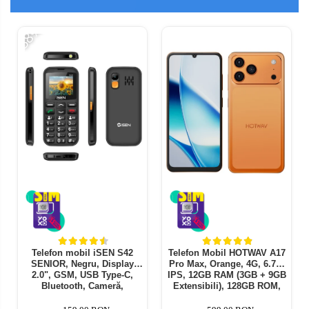
-38%
-
Telefon mobil iSEN S42
Telefon Mobil HOTWAV A17
SENIOR, Negru, Display
Pro Max, Orange, 4G, 6.75"
2.0", GSM, USB Type-C,
IPS, 12GB RAM (3GB + 9GB
Bluetooth, Cameră,
Extensibili), 128GB ROM,
Lanternă, FM Radio fara
Camera 13MP, Android 15,
cablu, Baterie 1800mAh,
Procesor ASR8662 Octa-