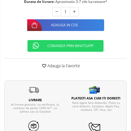
Durata de livrare:
Aproximativ 3-7 zile lucratoare*
ADAUGA IN COS
COMANDA PRIN WHATSAPP
Adauga la Favorite
PLATESTI ASA CUM ITI DORESTI
LIVRARE
Rate egale fara dobanda, Plata cu
Ai livrare gratuita, cu verificare, la
card didactic, Easybox, Apple Pay,
comenzi de peste 1499 lei*. La
ramburs, OP, Visa, etc
adresa sau la Easybox