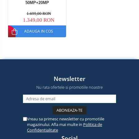
50MP+20MP
Nightvision+16MP, 32GB
RAM(8GB+24GB extensibili),
1.699,00 RON
256GB ROM, Android 15,
1.349,00 RON
Dimensity 7050, 10300mAh,
33W, Dual SIM
ADAUGA IN COS
Newsletter
Nu rata ofertele si promotiile noastre
Vreau sa primesc newsletter cu promotiile
magazinului. Afla mai multe in
Politica de
Confidentialitate
Social