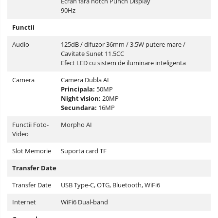
Ecran fara notch Punch Display
90Hz
Functii
Audio
125dB / difuzor 36mm / 3.5W putere mare /
Cavitate Sunet 11.5CC
Efect LED cu sistem de iluminare inteligenta
Camera
Camera Dubla AI
Principala:
50MP
Night vision:
20MP
Secundara:
16MP
Functii Foto-
Morpho AI
Video
Slot Memorie
Suporta card TF
Transfer Date
Transfer Date
USB Type-C, OTG, Bluetooth, WiFi6
Internet
WiFi6 Dual-band