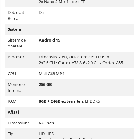
2x Nano SIM + 1x card TF
Deblocat
Da
Retea
Sistem
Sistem de
Android 15
operare
Procesor
Dimensity 7050, Octa Core 2.6GHz 6nm
2x2.6 GHz Cortex-A78 & 6x2.0 GHz Cortex-A55
GPU
Mali-G68 MP4
Memorie
256 GB
Interna
RAM
8GB + 24GB extensibili,
LPDDR5
Afisaj
Dimensiune
6.6 inch
Tip
HD+ IPS