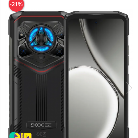
Telefoane mobile Oukitel
-21%
Telefoane mobile Ulefone
Telefoane mobile Unihertz
Telefoane mobile Cubot
Telefoane mobile Blackview
Telefoane mobile OSCAL
Telefoane mobile Fossibot
Telefoane mobile Lagenio
Telefoane mobile Samsung
Telefoane mobile iSEN
Telefoane mobile F150
Telefoane mobile HUAWEI
Telefoane mobile iHunt
Telefoane mobile Xiaomi
Telefoane mobile AGM
Telefoane mobile Realme
Telefoane mobile ZTE Nubia