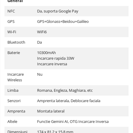
General
NFC
Da, suporta Google Pay
GPS
GPS+Glonass+Beidou+Galileo
Wi-Fi
WiFi6
Bluetooth
Da
Baterie
10300mAh
Incarcare rapida 33W
Incarcare inversa
Incarcare
Nu
Wireless
Limba
Romana, Engleza, Maghiara, etc
Senzori
Amprenta laterala, Deblocare faciala
Amprenta
Montata lateral
Altele
Functie Gemini AI, OTG Incarcare Inversa
Dimensiuni
174 x 81.2 x 15.8 mm