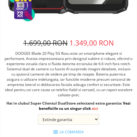
Telefoane mobile ALTE BRANDURI
1.699,00 RON
1.349,00 RON
DOOGEE Blade 20 Play 5G Rosu este un smartphone elegant si
performant. Acesta impresioneaza prin designul subtire si robust, oferind o
experienta vizuala clara si fluida datorita ecranului de 6.6 inch fara notch.
Sistemul dual de camere cu functii AI surprinde imagini detaliate, inclusiv
cu ajutorul camerei de vedere pe timp de noapte. Bateria puternica
asigura o utilizare indelungata, iar functiile moderne precum senzorul de
amprenta lateral si deblocarea faciala adauga confort si securitate. Este
ideal pentru cei care cauta un telefon fiabil si versatil, cu un raport excelent
calitate-pret.
Hai in clubul Super Clientul DualStore selectand extra garantia:
Vezi
beneficiile cu un singur click
aici
LA COMANDA