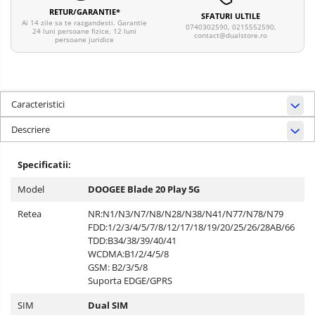
RETUR/GARANTIE*
SFATURI ULTILE
Ai 14 zile sa te razgandesti. Garantie
0740302590, 0215552590,
24 luni persoane fizice, 12 luni
contact@dualstore.ro
persoane juridice
Caracteristici
Descriere
Specificatii:
Model
DOOGEE Blade 20 Play 5G
Retea
NR:N1/N3/N7/N8/N28/N38/N41/N77/N78/N79
FDD:1/2/3/4/5/7/8/12/17/18/19/20/25/26/28AB/66
TDD:B34/38/39/40/41
WCDMA:B1/2/4/5/8
GSM: B2/3/5/8
Suporta EDGE/GPRS
SIM
Dual SIM