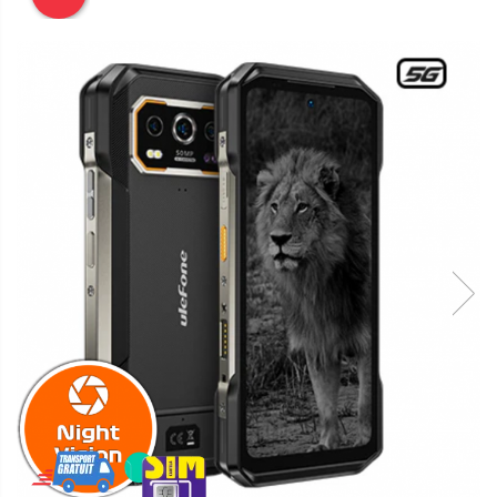
Telefoane mobile Oukitel
Telefoane mobile Ulefone
Telefoane mobile Unihertz
Telefoane mobile Cubot
Telefoane mobile Blackview
Telefoane mobile OSCAL
Telefoane mobile Fossibot
Telefoane mobile Lagenio
Telefoane mobile Samsung
Telefoane mobile iSEN
Telefoane mobile F150
Telefoane mobile HUAWEI
Telefoane mobile iHunt
Telefoane mobile Xiaomi
Telefoane mobile AGM
Telefoane mobile Realme
Telefoane mobile ZTE Nubia