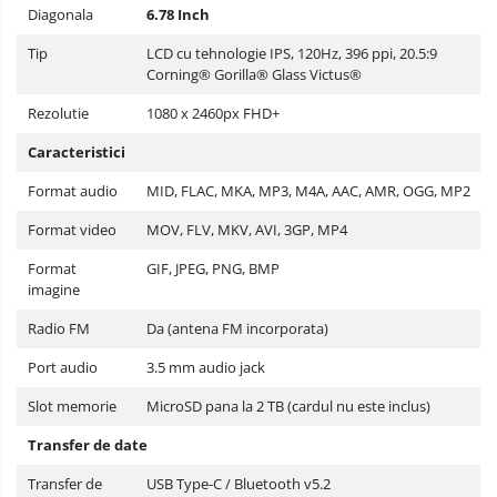
Diagonala
6.78 Inch
Tip
LCD cu tehnologie IPS, 120Hz, 396 ppi, 20.5:9
Corning® Gorilla® Glass Victus®
Rezolutie
1080 x 2460px FHD+
Caracteristici
Format audio
MID, FLAC, MKA, MP3, M4A, AAC, AMR, OGG, MP2
Format video
MOV, FLV, MKV, AVI, 3GP, MP4
Format
GIF, JPEG, PNG, BMP
imagine
Radio FM
Da (antena FM incorporata)
Port audio
3.5 mm audio jack
Slot memorie
MicroSD pana la 2 TB (cardul nu este inclus)
Transfer de date
Transfer de
USB Type-C / Bluetooth v5.2