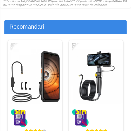
Recomandari
-31%
-28%
-