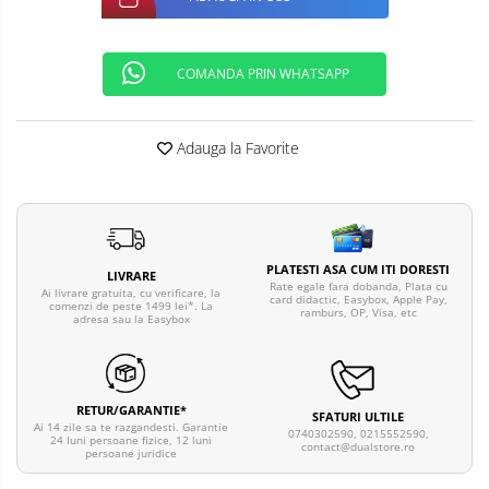
COMANDA PRIN WHATSAPP
Adauga la Favorite
PLATESTI ASA CUM ITI DORESTI
LIVRARE
Rate egale fara dobanda, Plata cu
Ai livrare gratuita, cu verificare, la
card didactic, Easybox, Apple Pay,
comenzi de peste 1499 lei*. La
ramburs, OP, Visa, etc
adresa sau la Easybox
RETUR/GARANTIE*
SFATURI ULTILE
Ai 14 zile sa te razgandesti. Garantie
0740302590, 0215552590,
24 luni persoane fizice, 12 luni
contact@dualstore.ro
persoane juridice