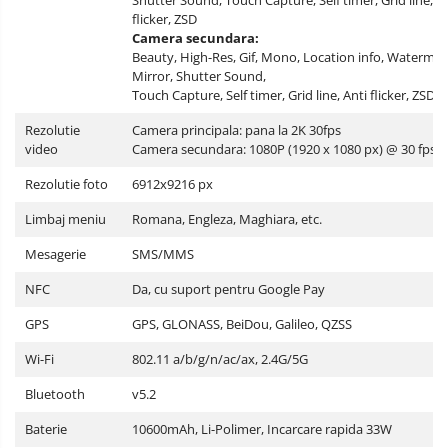
Shutter Sound, Touch Capture, Self timer, Grid line, A
flicker, ZSD
Camera secundara:
Beauty, High-Res, Gif, Mono, Location info, Watermar
Mirror, Shutter Sound,
Touch Capture, Self timer, Grid line, Anti flicker, ZSD
Rezolutie
Camera principala: pana la 2K 30fps
video
Camera secundara: 1080P (1920 x 1080 px) @ 30 fps
Rezolutie foto
6912x9216 px
Limbaj meniu
Romana, Engleza, Maghiara, etc.
Mesagerie
SMS/MMS
NFC
Da, cu suport pentru Google Pay
GPS
GPS, GLONASS, BeiDou, Galileo, QZSS
Wi-Fi
802.11 a/b/g/n/ac/ax, 2.4G/5G
Bluetooth
v5.2
Baterie
10600mAh, Li-Polimer, Incarcare rapida 33W