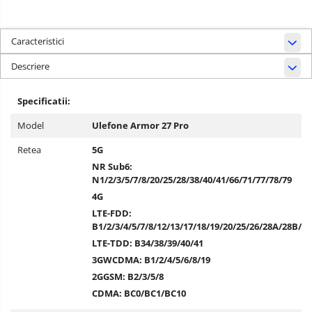
Caracteristici
Descriere
Specificatii:
Model
Ulefone Armor 27 Pro
Retea
5G
NR Sub6:
N1/2/3/5/7/8/20/25/28/38/40/41/66/71/77/78/79
4G
LTE-FDD:
B1/2/3/4/5/7/8/12/13/17/18/19/20/25/26/28A/28B/66
LTE-TDD: B34/38/39/40/41
3G
WCDMA: B1/2/4/5/6/8/19
2G
GSM: B2/3/5/8
CDMA: BC0/BC1/BC10