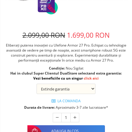
Telefoane mobile ALTE BRANDURI
2.099,00 RON
1.699,00 RON
Eliberați puterea inovației cu Ulefone Armor 27 Pro. Echipat cu tehnologie
avansată de vedere pe timp de noapte, acest smartphone robust 5G este
construit pentru aventură și explorare. Experimentați durabilitate și
performanță excepționale în orice mediu cu Armor 27 Pro.
Condiție:
Nou Sigilat
Hai in clubul Super Clientul DualStore selectand extra garantia:
Vezi beneficiile cu un singur
click aici
LA COMANDA
Durata de livrare:
Aproximativ 3-7 zile lucratoare*
ADAUGA IN COS