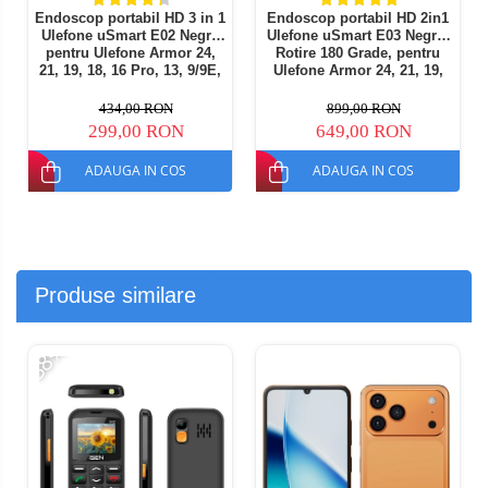
Endoscop portabil HD 3 in 1
Endoscop portabil HD 2in1
Ulefone uSmart E02 Negru
Ulefone uSmart E03 Negru,
pentru Ulefone Armor 24,
Rotire 180 Grade, pentru
21, 19, 18, 16 Pro, 13, 9/9E,
Ulefone Armor 24, 21, 19,
2m cablu semi-rigid, 7 LED-
18, 16Pro, 13, 9/9E, Armor
uri
Pad, Pad 2
434,00 RON
899,00 RON
299,00 RON
649,00 RON
ADAUGA IN COS
ADAUGA IN COS
Produse similare
-38%
-