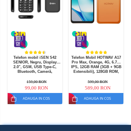
Telefon mobil iSEN S42
Telefon Mobil HOTWAV A17
SENIOR, Negru, Display
Pro Max, Orange, 4G, 6.75"
2.0", GSM, USB Type-C,
IPS, 12GB RAM (3GB + 9GB
Bluetooth, Cameră,
Extensibili), 128GB ROM,
Lanternă, FM Radio fara
Camera 13MP, Android 15,
cablu, Baterie 1800mAh,
Procesor ASR8662 Octa-
159,00 RON
599,00 RON
Buton SOS, Negru, Dual
Core, Wi-Fi 6, Bluetooth 5.4,
99,00 RON
589,00 RON
SIM
Dual SIM
ADAUGA IN COS
ADAUGA IN COS