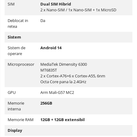
SIM
Dual SIM Hibrid
2 x Nano-SIM / 1x Nano-SIM + 1x MicroSD
Deblocat in
Da
retea
Sistem
Sistem de
Android 14
operare
Microprocesor
MediaTek Dimensity 6300
MT6835T
2 x Cortex-A76+6 x Cortex-A55, 6nm
Octa Core pana la 2.4GHz
GPU
Arm Mali-G57 MC2
Memorie
256GB
interna
Memorie RAM
12GB + 12GB extensibil
Display