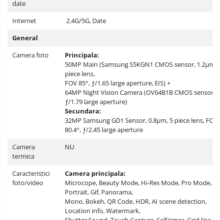
date
Internet
2.4G/5G, Date
General
Camera foto
Principala:
50MP Main (Samsung S5KGN1 CMOS sensor, 1.2μm, 
piece lens,
FOV 85°, ƒ/1.65 large aperture, EIS) +
64MP Night Vision Camera (OV64B1B CMOS sensor,
ƒ/1.79 large aperture)
Secundara:
32MP Samsung GD1 Sensor, 0.8µm, 5 piece lens, FOV
80.4°, ƒ/2.45 large aperture
Camera
NU
termica
Caracteristici
Camera principala:
foto/video
Microcope, Beauty Mode, Hi-Res Mode, Pro Mode,
Portrait, Gif, Panorama,
Mono, Bokeh, QR Code, HDR, AI scene detection,
Location info, Watermark,