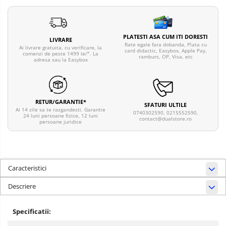
PLATESTI ASA CUM ITI DORESTI
LIVRARE
Rate egale fara dobanda, Plata cu
Ai livrare gratuita, cu verificare, la
card didactic, Easybox, Apple Pay,
comenzi de peste 1499 lei*. La
ramburs, OP, Visa, etc
adresa sau la Easybox
RETUR/GARANTIE*
SFATURI ULTILE
Ai 14 zile sa te razgandesti. Garantie
0740302590, 0215552590,
24 luni persoane fizice, 12 luni
contact@dualstore.ro
persoane juridice
Caracteristici
Descriere
Specificatii: