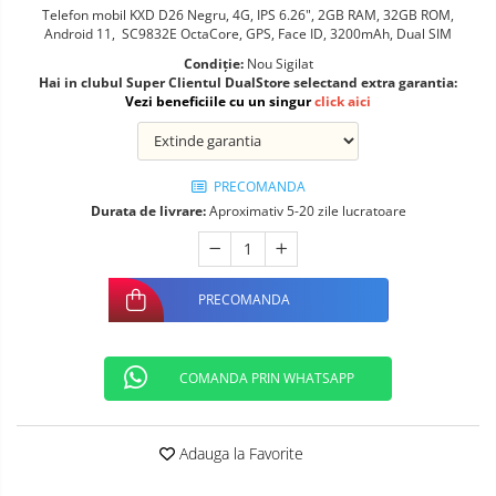
Telefon mobil KXD D26 Negru, 4G, IPS 6.26", 2GB RAM, 32GB ROM,
Telefoane mobile ALTE BRANDURI
Android 11, SC9832E OctaCore, GPS, Face ID, 3200mAh, Dual SIM
Condiție:
Nou Sigilat
Hai in clubul Super Clientul DualStore selectand extra garantia:
Vezi beneficiile cu un singur
click aici
PRECOMANDA
Durata de livrare:
Aproximativ 5-20 zile lucratoare
PRECOMANDA
COMANDA PRIN WHATSAPP
Adauga la Favorite