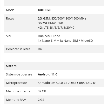
Model
KXD D26
Retea
2G
: GSM: 850/900/1800/1900 MHz
3G
: WCDMA: B1/8
4G:
LTE: B1/3/5/7/8/20/40
SIM
Dual SIM Hibrid
1x Nano-SIM + 1x Nano-SIM / MicroSD
Deblocat in retea
Da
Sistem
Sistem de operare
Android 11.0
Microprocesor
Spreadtrum SC9832E, Octa-Core, 1.4GHz
Memorie interna
32 GB
Memorie RAM
2 GB