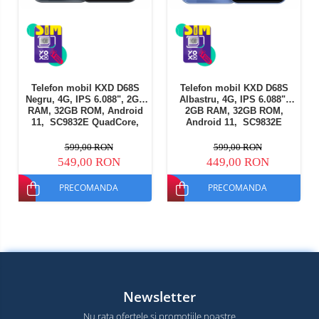
Telefon mobil KXD D68S
Telefon mobil KXD D68S
Negru, 4G, IPS 6.088", 2GB
Albastru, 4G, IPS 6.088",
RAM, 32GB ROM, Android
2GB RAM, 32GB ROM,
11, SC9832E QuadCore,
Android 11, SC9832E
GPS, Face ID, 4000mAh,
QuadCore, GPS, Face ID,
Dual SIM
4000mAh, Dual SIM
599,00 RON
599,00 RON
549,00 RON
449,00 RON
PRECOMANDA
PRECOMANDA
Newsletter
Nu rata ofertele si promotiile noastre