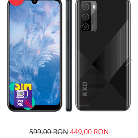
Telefoane mobile Oukitel
Telefoane mobile Ulefone
Telefoane mobile Unihertz
Telefoane mobile Cubot
Telefoane mobile Blackview
Telefoane mobile OSCAL
Telefoane mobile Fossibot
Telefoane mobile Lagenio
Telefoane mobile Samsung
Telefoane mobile iSEN
Telefoane mobile F150
Telefoane mobile HUAWEI
Telefoane mobile iHunt
Telefoane mobile Xiaomi
Telefoane mobile AGM
Telefoane mobile Realme
599,00 RON
449,00 RON
Telefoane mobile ZTE Nubia